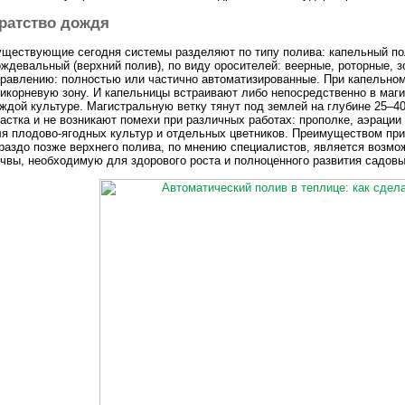
ратство дождя
ществующие сегодня системы разделяют по типу полива: капельный по
ждевальный (верхний полив), по виду оросителей: веерные, роторные, з
равлению: полностью или частично автоматизированные. При капельном
икорневую зону. И капельницы встраивают либо непосредственно в маги
ждой культуре. Магистральную ветку тянут под землей на глубине 25–40
астка и не возникают помехи при различных работах: прополке, аэрации
я плодово-ягодных культур и отдельных цветников. Преимуществом при
раздо позже верхнего полива, по мнению специалистов, является возм
чвы, необходимую для здорового роста и полноценного развития садов