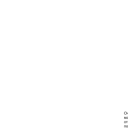
О
ма
от
по