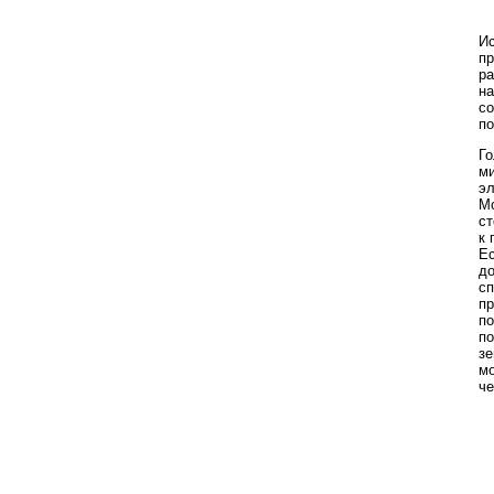
Ис
пр
р
на
со
п
Го
ми
эл
Мо
ст
к 
Ес
до
сп
пр
по
по
зе
мо
че