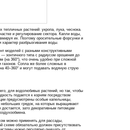
тепличных растений: укропа, лука, чеснока.
астке и регулирование сектора. Капли воды,
авмируя их. Поэтому оросительные форсунки и
 характер разбрызгивания воды.
ент моделей с разными конструктивными
 — зонтичного типа с радиусом орошения до
м (на 360°), что очень удобно при сложной
и газонов. Сопла же более сложных в
а 40–360° и могут подавать водяную струю
го, для водолюбивых растений, но так, чтобы
идкость подается к корням посредством
укции предусмотрены особые капельницы,
 небольших грядок, на которых выращивают
е достается, зато декоративным питомцам
воздухообмена.
ехом можно применять для рассады,
кой схеме обязательно должен присутствовать
системы нужно регулярно очищать от