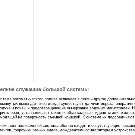
елкие служащие большой системы
стема автоматического полива включает в себя и другое дополнительн
омянутых выше датчиков дождя существуют датчики мороза, оперативн
здуха и почвы и предотвращающие обмерзание водяных магистралей. На
ринклеров, устанавливают также особые садовые гидранты или входные
ходящей на поверхность съемной крышкой. К системе их подсоединяют
комплект поливальной системы обычно входят и сопутствующие приспос
ангов, форсунки разных видов, дождеватели-осцилляторы и устройств