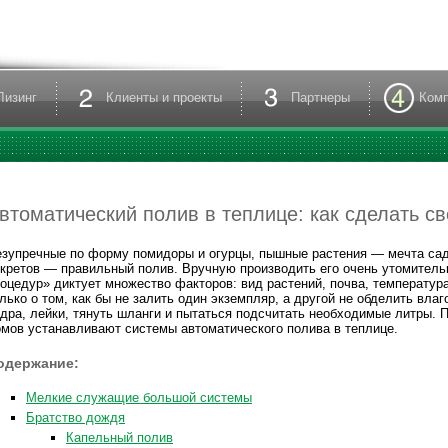
Лизинг
Клиенты и проекты
Партнеры
Ком
втоматический полив в теплице: как сделать с
зупречные по форму помидоры и огурцы, пышные растения — мечта садо
кретов — правильный полив. Вручную производить его очень утомитель
оцедур» диктует множество факторов: вид растений, почва, температур
лько о том, как бы не залить один экземпляр, а другой не обделить вла
дра, лейки, тянуть шланги и пытаться подсчитать необходимые литры.
мов устанавливают системы автоматического полива в теплице.
одержание:
Мелкие служащие большой системы
Братство дождя
Капельный полив