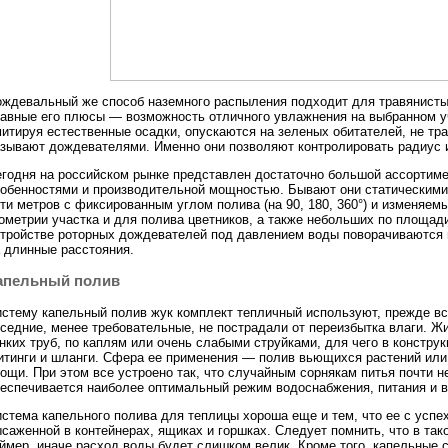
ждевальный же способ наземного распыления подходит для травянистых 
авные его плюсы — возможность отличного увлажнения на выбранном уч
итируя естественные осадки, опускаются на зеленых обитателей, не тр
зывают дождевателями. Именно они позволяют контролировать радиус и
годня на российском рынке представлен достаточно большой ассортим
обенностями и производительной мощностью. Бывают они статическими
ти метров с фиксированным углом полива (на 90, 180, 360°) и изменяемы
ометрии участка и для полива цветников, а также небольших по площад
тройстве роторных дождевателей под давлением воды поворачиваются н
 длинные расстояния.
апельный полив
стему капельный полив жук комплект тепличный используют, прежде все
седние, менее требовательные, не пострадали от переизбытка влаги. Ж
нких труб, по каплям или очень слабыми струйками, для чего в констр
тинги и шланги. Сфера ее применения — полив вьющихся растений или
ощи. При этом все устроено так, что случайным сорнякам питья почти н
еспечивается наиболее оптимальный режим водоснабжения, питания и 
стема капельного полива для теплицы хороша еще и тем, что ее с усп
саженной в контейнерах, ящиках и горшках. Следует помнить, что в та
ймер, иначе расход воды будет слишком велик. Кроме того, капельные 