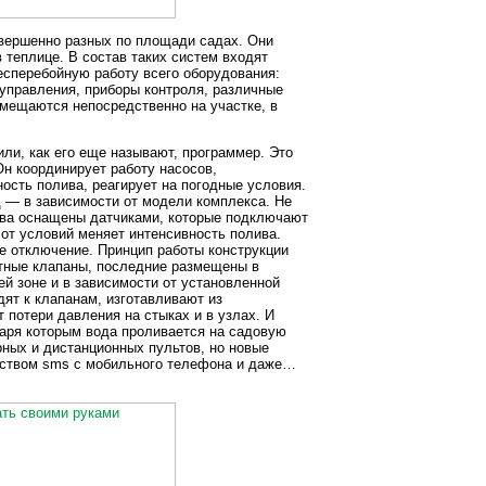
овершенно разных по площади садах. Они
 теплице. В состав таких систем входят
сперебойную работу всего оборудования:
 управления, приборы контроля, различные
змещаются непосредственно на участке, в
ли, как его еще называют, программер. Это
н координирует работу насосов,
ость полива, реагирует на погодные условия.
д — в зависимости от модели комплекса. Не
ства оснащены датчиками, которые подключают
 от условий меняет интенсивность полива.
е отключение. Принцип работы конструкции
итные клапаны, последние размещены в
й зоне и в зависимости от установленной
ят к клапанам, изготавливают из
 потери давления на стыках и в узлах. И
даря которым вода проливается на садовую
ых и дистанционных пультов, но новые
едством sms с мобильного телефона и даже…