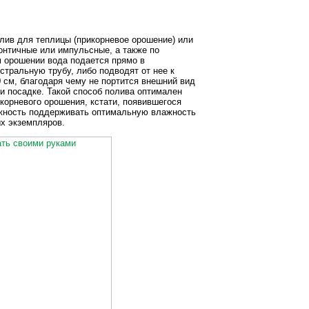
лив для теплицы (прикорневое орошение) или
онтичные или импульсные, а также по
 орошении вода подается прямо в
стральную трубу, либо подводят от нее к
 см, благодаря чему не портится внешний вид
 и посадке. Такой способ полива оптимален
корневого орошения, кстати, появившегося
ожность поддерживать оптимальную влажность
ых экземпляров.