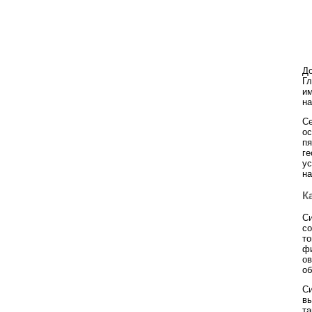
До
Гл
им
на
Се
ос
пя
ге
ус
на
К
Си
со
то
фи
ов
об
Си
вы
та