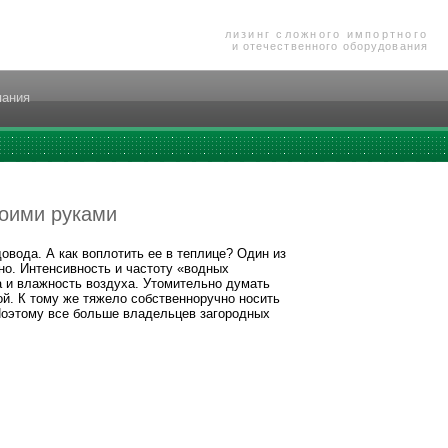
лизинг сложного импортного
и отечественного оборудования
пания
воими руками
вода. А как воплотить ее в теплице? Один из
но. Интенсивность и частоту «водных
а и влажность воздуха. Утомительно думать
гой. К тому же тяжело собственноручно носить
 Поэтому все больше владельцев загородных