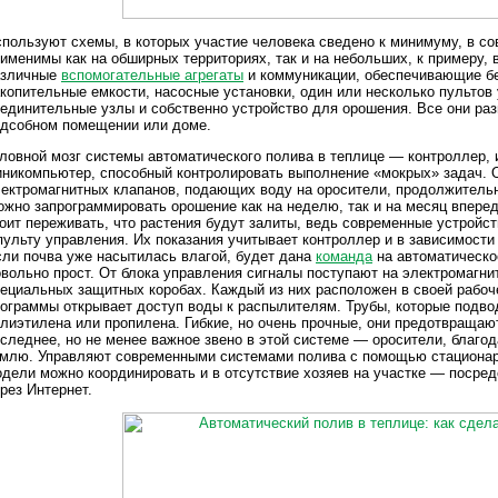
пользуют схемы, в которых участие человека сведено к минимуму, в с
именимы как на обширных территориях, так и на небольших, к примеру, в
азличные
вспомогательные агрегаты
и коммуникации, обеспечивающие бе
копительные емкости, насосные установки, один или несколько пультов
единительные узлы и собственно устройство для орошения. Все они ра
одсобном помещении или доме.
ловной мозг системы автоматического полива в теплице — контроллер, и
никомпьютер, способный контролировать выполнение «мокрых» задач. О
ектромагнитных клапанов, подающих воду на оросители, продолжительн
жно запрограммировать орошение как на неделю, так и на месяц впере
оит переживать, что растения будут залиты, ведь современные устрой
пульту управления. Их показания учитывает контроллер и в зависимости
ли почва уже насытилась влагой, будет дана
команда
на автоматическо
вольно прост. От блока управления сигналы поступают на электромагн
ециальных защитных коробах. Каждый из них расположен в своей рабоче
ограммы открывает доступ воды к распылителям. Трубы, которые подвод
лиэтилена или пропилена. Гибкие, но очень прочные, они предотвращают
следнее, но не менее важное звено в этой системе — оросители, благо
млю. Управляют современными системами полива с помощью стационарн
дели можно координировать и в отсутствие хозяев на участке — поср
рез Интернет.