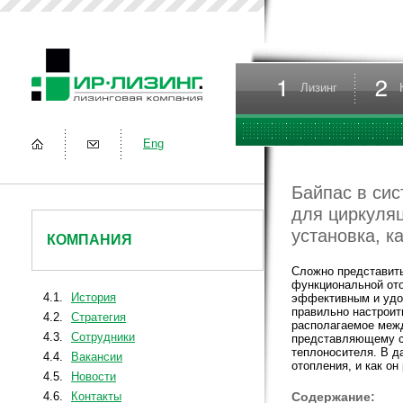
Лизинг
Eng
Байпас в сис
для циркуляц
установка, к
КОМПАНИЯ
Сложно представить
функциональной от
4.1.
История
эффективным и удоб
правильно настроит
4.2.
Стратегия
располагаемое межд
4.3.
Сотрудники
представляющему с
теплоносителя. В да
4.4.
Вакансии
отопления, и как он
4.5.
Новости
4.6.
Контакты
Содержание: