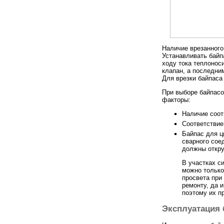
Наличие врезанного
Устанавливать байп
ходу тока теплонос
клапан, а последни
Для врезки байпаса
При выборе байпасо
факторы:
Наличие соот
Соответствие
Байпас для ц
сварного сое
должны откру
В участках с
можно только
просвета при
ремонту, да 
поэтому их п
Эксплуатация 