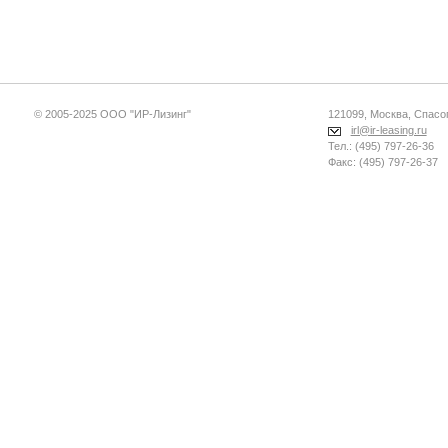
© 2005-2025 ООО "ИР-Лизинг"
121099, Москва, Спасопе
irl@ir-leasing.ru
Тел.: (495) 797-26-36
Факс: (495) 797-26-37