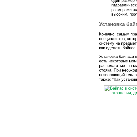
один размер 
гидравлическ
размерами ос
высоким, поэ
Установка бай
Конечно, самым пра
специалистов, кото
систему на предмет
как сделать байпас
Установка байпаса 
есть некоторые мом
располагаться на м
стояка. При необхо
позволяющий теплон
также: "Как установ