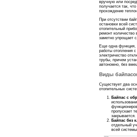
вручную или посред
получается так, что
прохождение теплон
При отсутствии бай
остановки всей сис
отопительный прибо
ремонт количество 
заметно упрощает с
Еще одна функция, 
работы отопления с
электричество откл
трубы, причем уста
автономно, без вме
Виды байпасов
Существует два осн
отопительных систе
Байпас с об
использовани
функциониров
пропускает т
закрывается.
Байпас без 
отдельный уч
всей системы