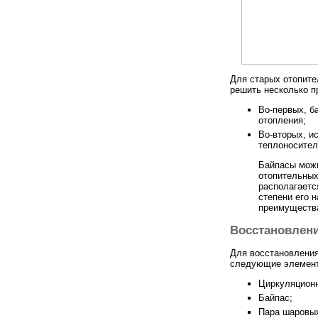
Для старых отопите
решить несколько п
Во-первых, б
отопления;
Во-вторых, и
теплоносител
Байпасы можн
отопительных
располагаетс
степени его 
преимуществ
Восстановлени
Для восстановления
следующие элемен
Циркуляционн
Байпас;
Пара шаровых