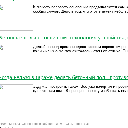
К любому половому основанию предъявляются самые 
особый случай. Дело в том, что этот элемент небольш
Бетонные полы с топпингом: технология устройства,
Долгий период времени единственным вариантом реш
как и жилых объектах считалась бетонная стяжка. Он
Когда нельзя в гараже делать бетонный пол - против
Задумал построить гараж. Все уже начертил и просчи
сделать там пол . В принципе не хочу изобретать вел
21099, Москва, Спасопесковский пер., д. 7/1 (
Схема проезда
)