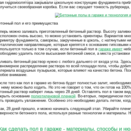
ая гидроизолятора закрывали цокольную конструкцию фундамента прибл
лучиться своеобразная коробка. Если вас смущает тонкость рубероида, 
тонный пол и его преимущества
перь можно заливать приготовленный бетонный раствор. Высоту заливки
сположен очень высоко, то можно установить ориентиры. Вариантов мно
риметру фундамента, саморезы, закрученные в цоколь, с натянутыми н
таллические направляющие, которые крепятся к основанию гипсовыми и
пользуется только в том случае, если бетонный пол в
гараже имеет
неб
обходимо удалить после высыхания бетонной смеси, а места установки 
ливать бетонный раствор нужно с любого дальнего от входа угла. Зде
вномерное распределение раствора по всей площади пола, чтобы добит
териала воздушных пузырьков, которые влияют на качество бетона. По
обое внимание.
сле того как пол в гараже из бетона будет полностью залит, необходим
 нему можно было ходить. Но это не говорит о том, что он готов на 10
тонный раствор наберет лишь через 28 дней. Оставлять пол в таком вид
акрыть основание
полиэтиленовой пленкой
. Во-вторых, периодически по
ть проводить увлажнение. Особенно это необходимо делать летом, когда
ак, 28 дней прошло, и можно начинать следующий этап. Убирайте пленк
верхности бетонного пола, используя разные технологии и материалы. Н
Как сделать пол в гараже - материалы, способы и н