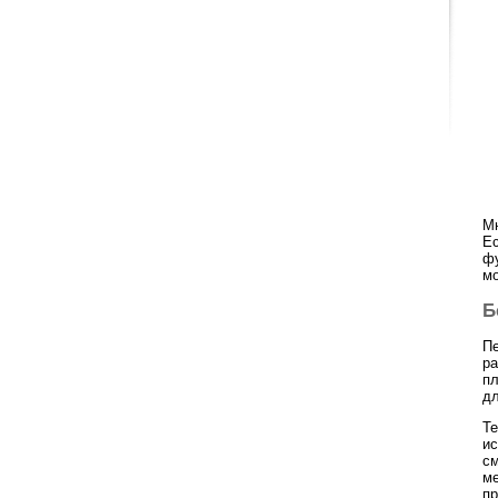
М
Ес
фу
мо
Б
Пе
ра
пл
дл
Те
ис
см
ме
пр