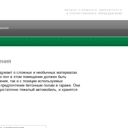
лизинг сложного импортного
и отечественного оборудования
пания
ения
е думает о сложных и необычных материалах.
что пол в этом помещении должен быть
ения, так и с позиции используемых
 предпочтение бетонным полам в гараже. Они
 достаточно тяжелый автомобиль, и хранятся