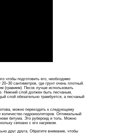
го чтобы подготовить его, необходимо
20–30 сантиметров, где грунт очень плотный.
м (гравием). Песок лучше использовать
ие. Нижний слой должен быть песчаным,
ый слой обязательно трамбуется, а песчаный
 готова, можно переходить к следующему
е количество гидроизоляторов. Оптимальный
ове битума. Это рубероид и толь. Можно
кольку связано с его нагревом.
ьно друг друга. Обратите внимание, чтобы