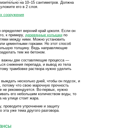
изительно на 10–15 сантиметров. Должна
уложите его в 2 слоя.
 определяет верхний край цоколя. Если он
го, к примеру,
деревянные колышки
по
итями между ними. Можно установить
ли цементными горками. Но этот способ
ольшую толщину. Ведь направляющие
заделать тем же бетоном.
сь важны две составляющие процесса —
ься снижения перепада, и вывод из тела
этому трамбовке раствора нужно уделить
о выждать несколько дней, чтобы он подсох, и
0%, потому что свою марочную прочность
е не рекомендуется. Во-первых, нужно
ливать его небольшим количеством воды, то
 на улице стоит жара.
у, проводите упрочнение и защиту
о эта уже тема другого разговора.
юансы