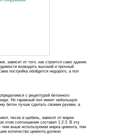
я, зависит от того, как строится само здание.
одимости возводить высокий и прочный
Сама постройка обойдется недорого, а пол
 определимся с рецептурой бетонного
м виде. Но гаражный пол имеет небольшую
ому бетон лучше сделать своими руками, а
мент, песок и щебень, зависит от марки
и этом соотношение составит 1:2:3. В эту
— чем выше используемая марка цемента, тем
льшее количество цемента должно