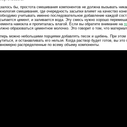
залось бы, простота смешивания компонентов не должна вызывать ника
хнология смешивания, где очередность засыпки влияет на качество коне
обходимо учитывать именно последовательное добавление каждой сос
сыпается цемент, и заливается вода. Эту смесь нужно хорошо перемеш
емента намокла и пропиталась влагой. Если вы обратите внимание на
п
лжно образоваться цементное молочко. Это говорит о том, что материал
перь можно небольшими порциями добавлять песок и щебень. При этом
утиться, и останавливать его нельзя. Когда раствор будет готов, вы эт
вномерно распределенные по всему объему компоненты.