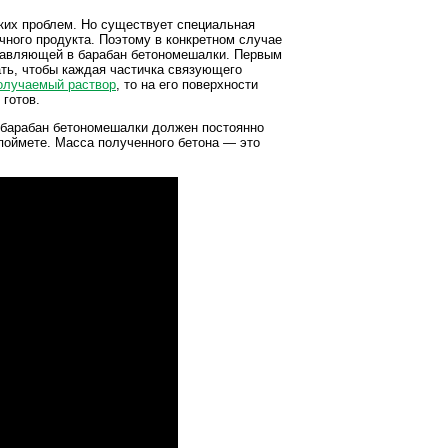
ких проблем. Но существует специальная
чного продукта. Поэтому в конкретном случае
тавляющей в барабан бетономешалки. Первым
ать, чтобы каждая частичка связующего
олучаемый раствор
, то на его поверхности
 готов.
 барабан бетономешалки должен постоянно
о поймете. Масса полученного бетона — это