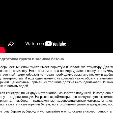
одготовка грунта и заливка бетона
верхностный слой грунта имеет пористую и неплотную структуру. Для то
овести трамбовку. Некоторые мастера вообще удаляют почву на глубину 
лученный таким образом котлован необходимо засыпать песком и щебне
упнозернистый. И еще один момент, на который нужно обратить вниман
рхний щебеночным, причем их толщина должна быть одинаковой. И кажд
жно полить водой.
кая конструкция из двух материалов называется подушкой. И когда она
апу — гидроизоляции. На рынке стройматериалов присутствует огромно
риант для выбора — традиционные гидроизоляционные материалы на осн
пользовать и сам горячий битум, но это слишком долго и трудоемко, пос
этому берите рубероид и укладывайте его полосами внахлест относител