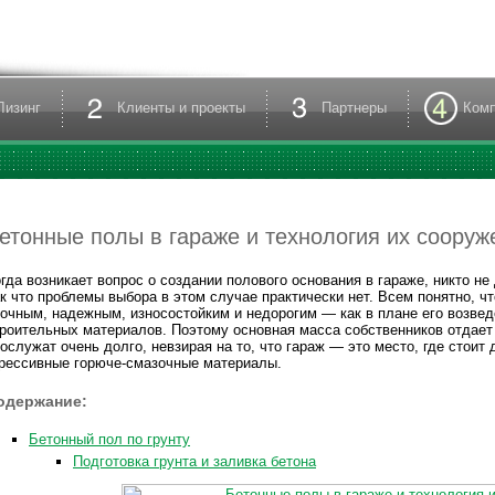
Лизинг
Клиенты и проекты
Партнеры
Ком
етонные полы в гараже и технология их сооруж
гда возникает вопрос о создании полового основания в гараже, никто н
к что проблемы выбора в этом случае практически нет. Всем понятно, 
очным, надежным, износостойким и недорогим — как в плане его возвед
роительных материалов. Поэтому основная масса собственников отдает
ослужат очень долго, невзирая на то, что гараж — это место, где стоит
рессивные горюче-смазочные материалы.
одержание:
Бетонный пол по грунту
Подготовка грунта и заливка бетона