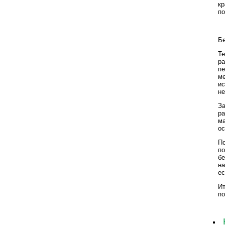
кр
по
Бе
Те
ра
пе
ме
ис
не
За
ра
ма
ос
По
по
бе
н
ес
Ит
по