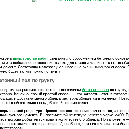
ногое в
производстве работ
, связанных с сооружением бетонного основани
ли это небольшое помещение только для стоянки машины, то нет необх
ндамент. Достаточно малозаглубленного и не очень широкого аналога. 
жно будет залить прямо по грунту.
етонный пол по грунту
ред тем как рассмотреть технологию заливки
бетонного пола
по грунту,
створа. Конечно, самый простой способ — это заказать бетон в готово
ощадь, и доставка малого объема раствора обойдется в копеечку. Поэт
я этого обязательно понадобится бетономешалка.
перь о самой рецептуре. Процентное соотношение компонентов, а это це
пользуемого цемента. В классической рецептуре берется марка М400. Пр
есь должна добавляться вода в количестве 0,5 объема. Но запомните 
ньше его количество в растворе. И, наоборот, чем ниже марка, тем бо
исутствовать.