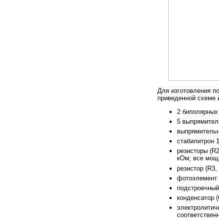
Для изготовления по
приведенной схеме 
2 биполярных
5 выпрямител
выпрямительн
стабилитрон 1
резисторы (R2
кОм; все мощ
резистор (R3, 
фотоэлемент 
подстроечный 
конденсатор (
электролитиче
соответственн