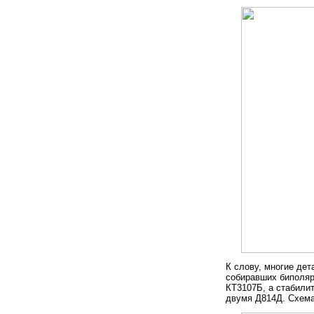
К слову, многие дет
собиравших биполяр
КТ3107Б, а стабили
двумя Д814Д. Схема