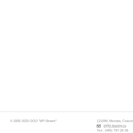
© 2005-2025 ООО "ИР-Лизинг"
121099, Москва, Спасопе
irl@ir-leasing.ru
Тел.: (495) 797-26-36