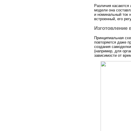
Различия касаются 
модели она составля
и номинальный ток н
встроенный, его рег
Изготовление 
Принципиальная схем
повторяется даже п
создания самоделки
(например, для орг
зависимости от врем