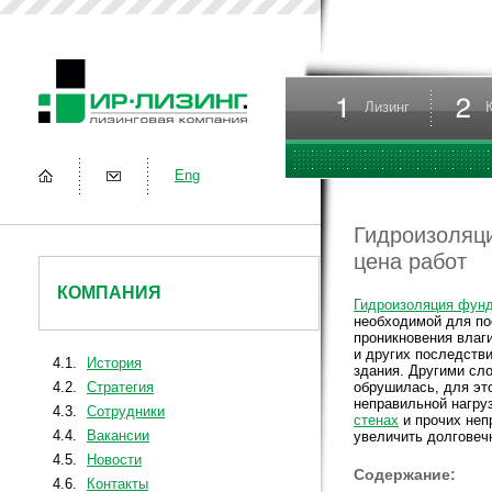
Лизинг
Eng
Гидроизоляци
цена работ
КОМПАНИЯ
Гидроизоляция фун
необходимой для по
проникновения влаги
и других последств
4.1.
История
здания. Другими сл
4.2.
Стратегия
обрушилась, для это
неправильной нагру
4.3.
Сотрудники
стенах
и прочих неп
4.4.
Вакансии
увеличить долговеч
4.5.
Новости
Содержание:
4.6.
Контакты