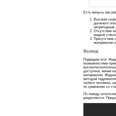
Есть минусы при ра
Высокая скор
должного опыт
непригодным 
Отсутствие во
жидкое стекл
Присутствие 
материалом н
Вывод
Подведем итог. Жидк
возможностями прим
высокотехнологичны
доступное, менее ка
материалом. Жидкая
методом гидроизоля
любого человека, ш
по сравнению со ст
По поводу использо
разделяются. Предл