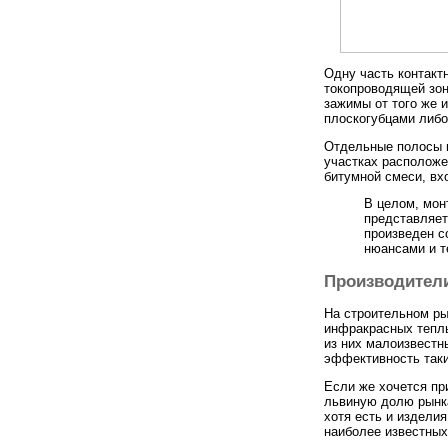
Одну часть контакт
токопроводящей зон
зажимы от того же 
плоскогубцами либ
Отдельные полосы и
участках расположе
битумной смеси, вх
В целом, мон
представляет
произведен с
нюансами и т
Производители
На строительном р
инфракрасных теплы
из них малоизвестн
эффективность таки
Если же хочется пр
львиную долю рынка
хотя есть и изделия
наиболее известных