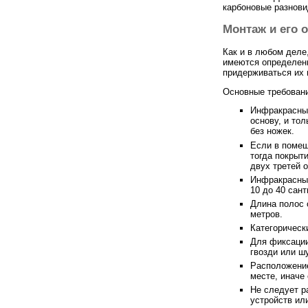
карбоновые разнови
Монтаж и его 
Как и в любом деле
имеются определенн
придерживаться их 
Основные требован
Инфракрасный
основу, и тол
без ножек.
Если в помещ
тогда покрыт
двух третей 
Инфракрасный
10 до 40 сант
Длина полос 
метров.
Категорическ
Для фиксации
гвозди или ш
Расположение
месте, иначе 
Не следует р
устройств ил