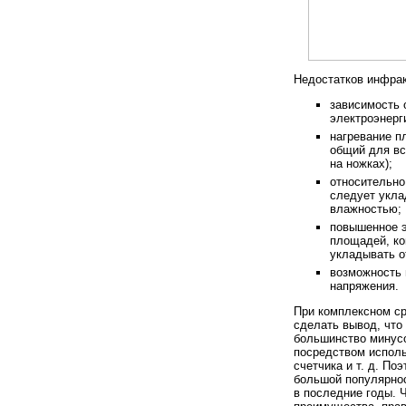
Недостатков инфрак
зависимость 
электроэнерг
нагревание п
общий для вс
на ножках);
относительно
следует укла
влажностью;
повышенное э
площадей, ко
укладывать о
возможность 
напряжения.
При комплексном ср
сделать вывод, что
большинство минусо
посредством исполь
счетчика и т. д. П
большой популярно
в последние годы. 