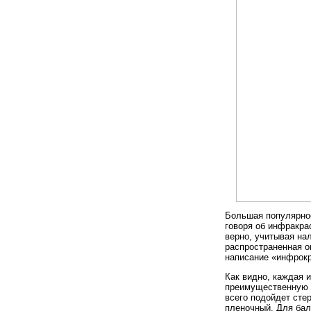
Большая популярнос
говоря об инфракра
верно, учитывая на
распространенная о
написание «инфрокр
Как видно, каждая 
преимущественную 
всего подойдет сте
пленочный. Для бал