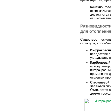
преимущества, прав
Конечно, гов
стоит забыва
достоинства 
от множества
Разновидности
для отоплени
Существует нескол
структуре, способа
Инфракрасн
вследствие с
укладывать п
Карбоновый 
основу котор
инфракрасные
применение д
открытых про
Стержневой
являются гиб
Отличается в
должен осуще