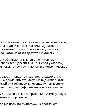
та ОСБ является влагостойким материалом и
а на водной основе, а значит и должного
сё же можно. Если монтаж проводится на
ве, которые стоят достаточно дорого.
ть и обычные типы клея с полимерными
являются Церезит СМ-17. Перед укладкой,
ем покрыть грунтом и положить металлическую
 фанеры. Перед тем как клеить кафельную
ожно применять стандартные виды клея. Для
езией и устойчивый к перепадам температур.
ать плитку на деформируемые поверхности.
йный клей повышенной фиксации. Армирующую
имеет армирование.
вание покрыто грунтовкой, в противном