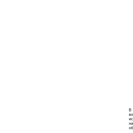
В 
во
ис
на
об