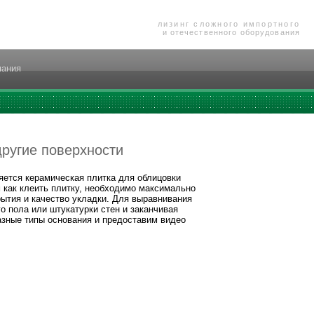
лизинг сложного импортного
и отечественного оборудования
пания
другие поверхности
яется керамическая плитка для облицовки
м как клеить плитку, необходимо максимально
рытия и качество укладки. Для выравнивания
о пола или штукатурки стен и заканчивая
азные типы основания и предоставим видео