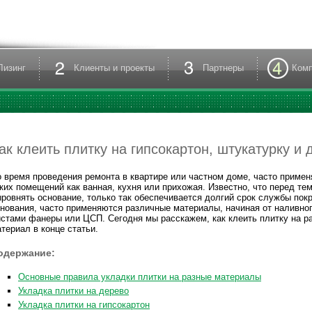
Лизинг
Клиенты и проекты
Партнеры
Ком
ак клеить плитку на гипсокартон, штукатурку и 
 время проведения ремонта в квартире или частном доме, часто примен
ких помещений как ванная, кухня или прихожая. Известно, что перед те
ровнять основание, только так обеспечивается долгий срок службы пок
нования, часто применяются различные материалы, начиная от наливног
стами фанеры или ЦСП. Сегодня мы расскажем, как клеить плитку на р
териал в конце статьи.
одержание:
Основные правила укладки плитки на разные материалы
Укладка плитки на дерево
Укладка плитки на гипсокартон