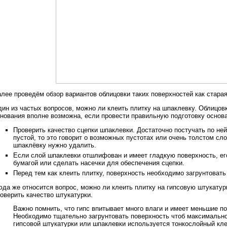
лее проведём обзор вариантов облицовки таких поверхностей как стара
ин из частых вопросов, можно ли клеить плитку на шпаклевку. Облицов
нования вполне возможна, если провести правильную подготовку основ
Проверить качество сцепки шпаклевки. Достаточно постучать по не
пустой, то это говорит о возможных пустотах или очень толстом сл
шпаклёвку нужно удалить.
Если слой шпаклевки отшлифован и имеет гладкую поверхность, ег
бумагой или сделать насечки для обеспечения сцепки.
Перед тем как клеить плитку, поверхность необходимо загрунтовать 
да же относится вопрос, можно ли клеить плитку на гипсовую штукатур
оверить качество штукатурки.
Важно помнить, что гипс впитывает много влаги и имеет меньшие по
Необходимо тщательно загрунтовать поверхность чтоб максимальн
гипсовой штукатурки или шпаклевки используется тонкослойный кле