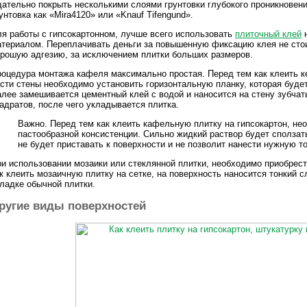
ательно покрыть несколькими слоями грунтовки глубокого проникновени
унтовка как «Mira4120» или «Knauf Tifengund».
я работы с гипсокартонном, лучше всего использовать
плиточный клей
н
териалом. Переплачивать деньги за повышенную фиксацию клея не стои
рошую адгезию, за исключением плитки больших размеров.
оцедура монтажа кафеля максимально простая. Перед тем как клеить ке
сти стены необходимо установить горизонтальную планку, которая буде
лее замешивается цементный клей с водой и наносится на стену зубча
адратов, после чего укладывается плитка.
Важно. Перед тем как клеить кафельную плитку на гипсокартон, не
пастообразной консистенции. Сильно жидкий раствор будет сползать
не будет приставать к поверхности и не позволит нанести нужную т
и использовании мозаики или стеклянной плитки, необходимо приобрест
к клеить мозаичную плитку на сетке, на поверхность наносится тонкий 
ладке обычной плитки.
ругие виды поверхностей