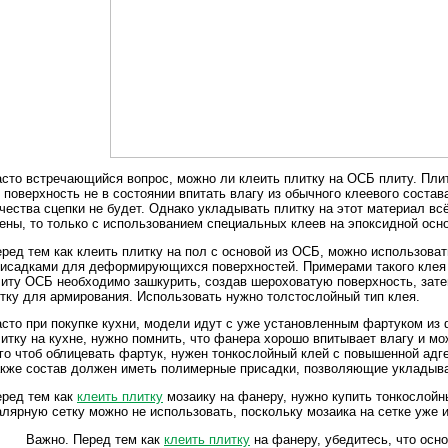
сто встречающийся вопрос, можно ли клеить плитку на ОСБ плиту. Пли
 поверхность не в состоянии впитать влагу из обычного клеевого состав
чества сцепки не будет. Однако укладывать плитку на этот материал в
ены, то только с использованием специальных клеев на эпоксидной осно
ред тем как клеить плитку на пол с основой из ОСБ, можно использова
исадками для деформирующихся поверхностей. Примерами такого клея 
иту ОСБ необходимо зашкурить, создав шероховатую поверхность, зат
тку для армирования. Использовать нужно толстослойный тип клея.
сто при покупке кухни, модели идут с уже установленным фартуком из
итку на кухне, нужно помнить, что фанера хорошо впитывает влагу и м
го чтоб облицевать фартук, нужен тонкослойный клей с повышенной адг
кже состав должен иметь полимерные присадки, позволяющие укладыв
ред тем как
клеить плитку
мозаику на фанеру, нужно купить тонкосло
лярную сетку можно не использовать, поскольку мозаика на сетке уже 
Важно. Перед тем как
клеить плитку
на фанеру, убедитесь, что осно