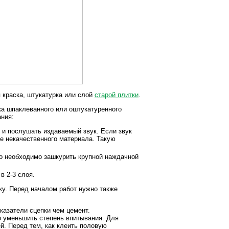
я краска, штукатурка или слой
старой плитки
.
ка шпаклеванного или оштукатуренного
ания:
й и послушать издаваемый звук. Если звук
ое некачественного материала. Такую
о необходимо зашкурить крупной наждачной
в 2-3 слоя.
ку. Перед началом работ нужно также
казатели сцепки чем цемент.
о уменьшить степень впитывания. Для
й. Перед тем, как клеить половую