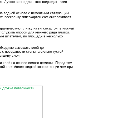
я. Лучше всего для этого подходят такие
а водной основе с цементным связующим
т, поскольку гипсокартон сам обеспечивает
рамическую плитку на гипсокартон, в нижней
т служить опорой для нижнего ряда плитки.
тым шпателем, по площади в несколько
обходимо замешать клей до
 с поверхности стены, а сильно густой
олщину слоя.
и клей на основе белого цемента. Перед тем
слой клея более жидкой консистенции чем при