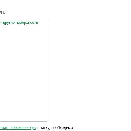
алы
леить керамическую
плитку, необходимо