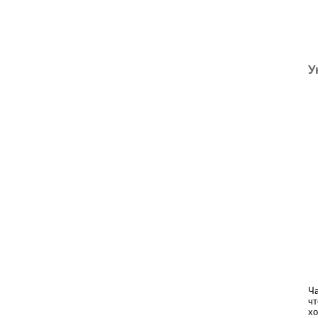
У
Ча
чт
хо