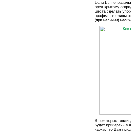
Если Вы неправильн
вред крытому огоро
шеста сделать упору
профиль теплицы на
(при наличии) необ
В некоторых теплиц
будет приберечь в 
каркас, то Вам при