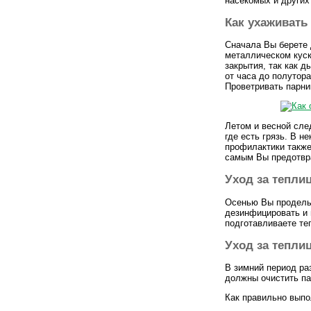
насекомых и других
Как ухаживать
Сначала Вы берете 
металлическом куск
закрытия, так как 
от часа до полутора
Проветривать парни
Летом и весной сле
где есть грязь. В н
профилактики также
самым Вы предотвр
Уход за тепли
Осенью Вы проделыв
дезинфицировать и 
подготавливаете те
Уход за тепли
В зимний период ра
должны очистить пар
Как правильно выпо