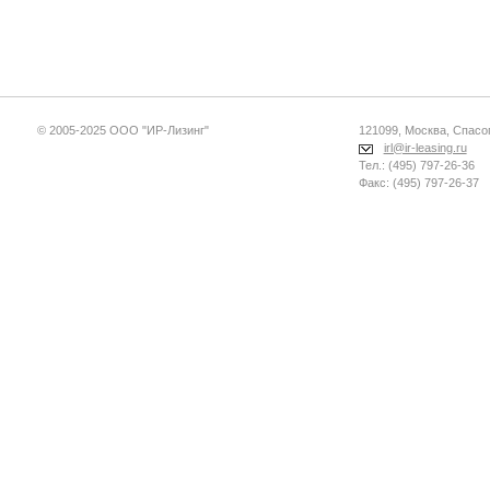
© 2005-2025 ООО "ИР-Лизинг"
121099, Москва, Спасопе
irl@ir-leasing.ru
Тел.: (495) 797-26-36
Факс: (495) 797-26-37