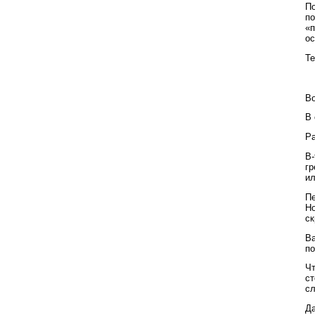
По
по
«п
ос
Те
Во
В 
Ра
В-
гр
ил
Пе
Но
ск
Ва
по
Чт
ст
сл
Да