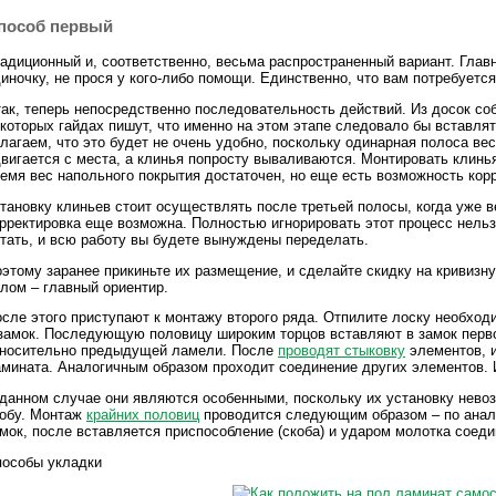
пособ первый
адиционный и, соответственно, весьма распространенный вариант. Глав
иночку, не прося у кого-либо помощи. Единственно, что вам потребуетс
ак, теперь непосредственно последовательность действий. Из досок со
которых гайдах пишут, что именно на этом этапе следовало бы вставлят
лагаем, что это будет не очень удобно, поскольку одинарная полоса ве
вигается с места, а клинья попросту вываливаются. Монтировать клинь
емя вес напольного покрытия достаточен, но еще есть возможность корр
тановку клиньев стоит осуществлять после третьей полосы, когда уже в
рректировка еще возможна. Полностью игнорировать этот процесс нельзя
тать, и всю работу вы будете вынуждены переделать.
этому заранее прикиньте их размещение, и сделайте скидку на кривизну
лом – главный ориентир.
сле этого приступают к монтажу второго ряда. Отпилите лоску необход
замок. Последующую половицу широким торцов вставляют в замок перв
тносительно предыдущей ламели. После
проводят стыковку
элементов, и
мината. Аналогичным образом проходит соединение других элементов.
данном случае они являются особенными, поскольку их установку нево
кобу. Монтаж
крайних половиц
проводится следующим образом – по анало
мок, после вставляется приспособление (скоба) и ударом молотка соеди
пособы укладки