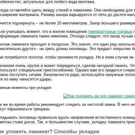
обенностях, актуальных для любого вида монтажа.
егда оставляйте щель между стеной и ламелями. Она необходима для т
сширение материала. Размер зазора варьируется от пяти до десяти мил
чется подчеркнуть – не более 10 миллиметров. Зазор большего размера 
ли учитывать момент, что в жилом помещении
температурные годовые
п
формация ламината также невелика. Отсюда следует, что зазор лучше
нтаж ламината проходит в полдоски. Это значит, что один ряд напольн
носительно другого - на треть длины половицы. Это придаст покрытию 
м потребуется полоток, чтобы произвести укладку. Ни в коем случае не 
ханизм очень хрупок и может повредиться, сделав негодной панель. Ч
пользуют специальное приспособление. Однако вам его придется сперва 
жно поступить хитрее. Безопасности ради, используйте ненужные полос
е по нему наносятся удары.
ажные моменты при укладке
к же во время работы рекомендует следить за чистотой замка. В него не
гут образоваться трещины.
ладывать половицы правильно вдоль направления естественного освещен
метны стыки досок. Так, в большинстве случаев, укладку ламината прои
ак уложить ламинат? Способы укладки