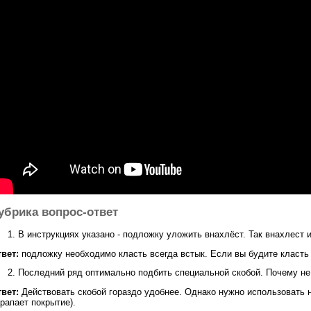
убрика вопрос-ответ
В инструкциях указано - подложку уложить внахлёст. Так внахлест 
вет:
подложку необходимо класть всегда встык. Если вы будите класть 
Последний ряд оптимально подбить специальной скобой. Почему н
вет:
Действовать скобой гораздо удобнее. Однако нужно использовать не
рапает покрытие).