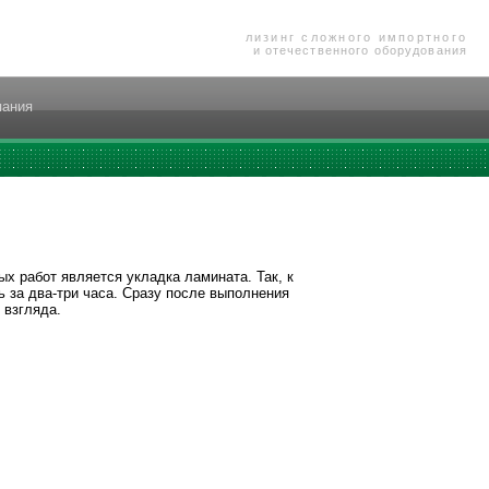
лизинг сложного импортного
и отечественного оборудования
пания
х работ является укладка ламината. Так, к
 за два-три часа. Сразу после выполнения
 взгляда.