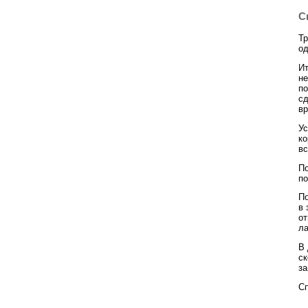
С
Тр
од
Ит
не
по
сд
вр
Ус
ко
вс
По
по
По
в 
о
ла
В 
с
за
С