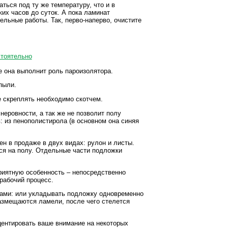
ться под ту же температуру, что и в
ких часов до суток. А пока ламинат
льные работы. Так, перво-наперво, очистите
е она выполнит роль пароизолятора.
пыли.
е скреплять необходимо скотчем.
неровности, а так же не позволит полу
: из пенополистирола (в основном она синяя
н в продаже в двух видах: рулон и листы.
ся на полу. Отдельные части подложки
риятную особенность – непосредственно
рабочий процесс.
ами: или укладывать подложку одновременно
размещаются ламели, после чего стелется
центировать ваше внимание на некоторых