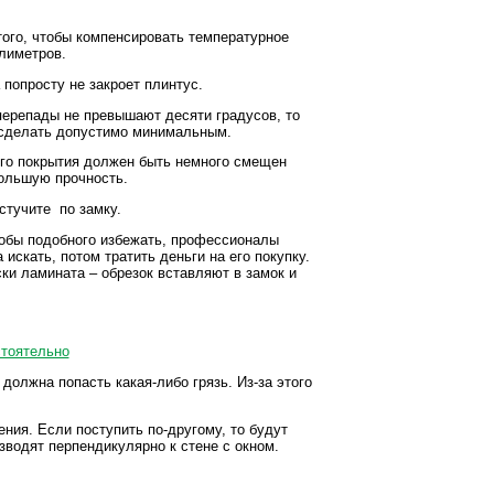
ого, чтобы компенсировать температурное
лиметров.
попросту не закроет плинтус.
ерепады не превышают десяти градусов, то
 сделать допустимо минимальным.
ого покрытия должен быть немного смещен
большую прочность.
стучите по замку.
тобы подобного избежать, профессионалы
искать, потом тратить деньги на его покупку.
ки ламината – обрезок вставляют в замок и
 должна попасть какая-либо грязь. Из-за этого
ия. Если поступить по-другому, то будут
зводят перпендикулярно к стене с окном.