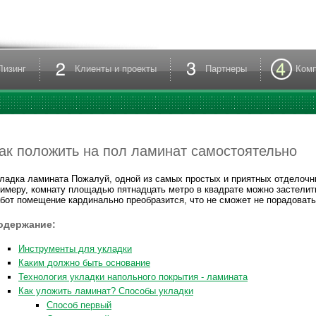
Лизинг
Клиенты и проекты
Партнеры
Ком
ак положить на пол ламинат самостоятельно
ладка ламината Пожалуй, одной из самых простых и приятных отделочны
имеру, комнату площадью пятнадцать метро в квадрате можно застелить
бот помещение кардинально преобразится, что не сможет не порадовать
одержание:
Инструменты для укладки
Каким должно быть основание
Технология укладки напольного покрытия - ламината
Как уложить ламинат? Способы укладки
Способ первый