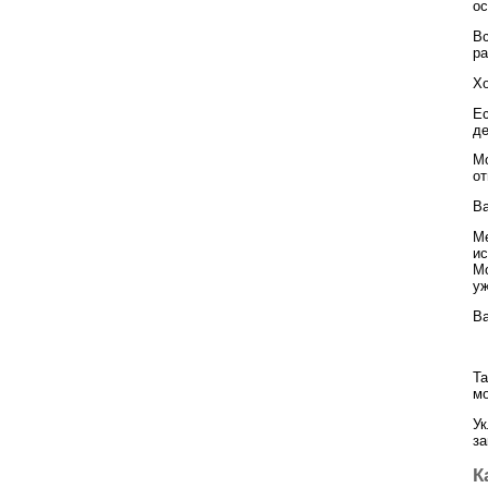
ос
Вс
ра
Хо
Ес
де
Мо
от
Ва
Ме
ис
Мо
уж
В
Та
мо
Ук
за
К