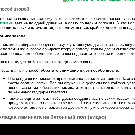
пособ второй
о сложно выполнить одному, зато вы сможете сэкономить время. Главно
крытия
идет не по одной дощечке, а сразу по целым полосам. В этом сл
полнительных инструментов, поскольку монтаж крайних досок не понад
хника такова:
 ламелей собирают первую полосу и у стены укладывают ее на основу з
сле таким же образом собирают вторую полосу, только доски смещаются
орая полоса под небольшим наклоном подносится к первой и соединяетс
льше следует действовать также до самого конца.
ыбрав данный способ,
обратите внимание на эти особенности
:
При соединении ламелей, проверяйте их на наличие трещин. Также
состыковались замки. Все обнаруженные дефекты попытайтесь устр
воспользоваться обрезками ламината, которые вставляют в замок то
по ней наносят удары молотком.
Также следите за тем, чтобы доски соединялись по узким торцам, п
предусмотреть, то появятся трещины. Чтобы избавиться от них, мо
которые вставляют в замок той доски, что нужно откорректировать,
кладка ламината на бетонный пол (видео)