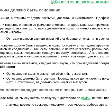
аким должно быть основание
минат, в отличии от других покрытий, достаточно чувствителен к дефек
ли говорить о основе из различного бетона, то здесь главными проблема
репады по высоте. Если, взять деревянные полы, то нужно в первую очер
лжен «играть».
От таких нюансов зависит внешний вид будущего покрытия и срок е
нование должно быть выведено в ноль, поскольку в последнее время в
мковым соединением. Так, если ламели не лежат на жесткой ровной пове
едствие, замок, испытывая большую нагрузку, ослабевает. А это способ
разуются щели – напольное покрытие становиться непригодным к экспл
итывая вышеизложенное, следует упомянуть, что производители предъ
ребования
:
Основание не должно иметь прогибов и быть жестким;
Основание должно быть ровным. Перепад высот допускается в при
метр. Естественно, не должно быть никаких выступов.
ехнология укладки напольного покрытия - ламината
сле того как вы осуществили покупку и доставили ее
домой
, не спешите
Ламинат довольно серьезно подвержен термическим деформациям.