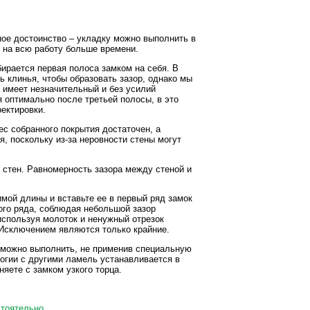
ное достоинство – укладку можно выполнить в
я на всю работу больше времени.
бирается первая полоса замком на себя. В
ь клинья, чтобы образовать зазор, однако мы
с имеет незначительный и без усилий
я оптимально после третьей полосы, в это
ектировки.
ес собранного покрытия достаточен, а
, поскольку из-за неровности стены могут
 стен. Равномерность зазора между стеной и
имой длины и вставьте ее в первый ряд замок
ого ряда, соблюдая небольшой зазор
спользуя молоток и ненужный отрезок
 Исключением являются только крайние.
зможно выполнить, не применив специальную
гии с другими ламель устанавливается в
няете с замком узкого торца.