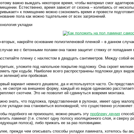
этому важно выждать некоторое время, чтобы материал смог адаптирова
мещении. Естественно, время зависит от сезона – колебаясь от несколь
ривыкает» к помещению можно сэкономить время и провести подготовите
нование пола как можно тщательнее от всех загрязнений.
хнология укладки
-вторых, накройте основание полиэтиленовой пленкой – в данном случа
случае же с бетонными полами она также защитит стяжку от попадания 
сстилайте пленку с нахлестом в двадцать сантиметров. Между собой е
третьих, уложите под напольное покрытие подложку. Она скроет мелкие 
еметь при ходьбе. Наиболее всего распространены подложки двух видов
и зеленая) или пробковая.
рвый вариант немного дешевле, да и используется часто. Он представле
, не смотря на внешнюю форму, каждый из видов одинаково расстилает
репляют скотчем. Это не позволит ей сдвинуться вовремя монтажа.
жно знать, что подложка, представленная в рулонах, имеет одну малоп
сле укладки она становиться волновидной, что существенно усложняет 
обы подобного не произошло, можно решить эту
проблему двумя
способ
елить ламинат (т.е. стелют одну полосу изоляционного слоя, и сверху 
едующая полоса), либо прижать ее за раз половицами.
лее, прежде чем описывать способы укладки ламината, хотелось бы ак