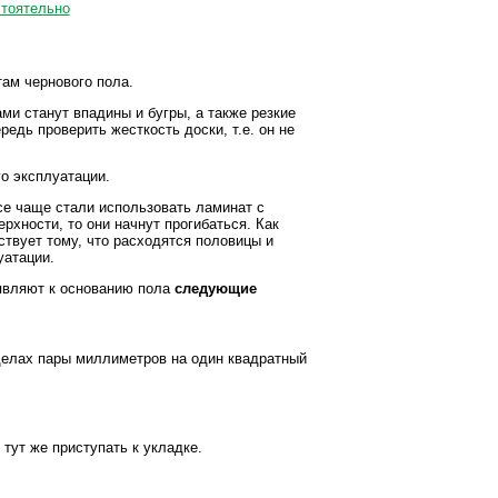
там чернового пола.
ми станут впадины и бугры, а также резкие
едь проверить жесткость доски, т.е. он не
го эксплуатации.
се чаще стали использовать ламинат с
рхности, то они начнут прогибаться. Как
ствует тому, что расходятся половицы и
уатации.
являют к основанию пола
следующие
делах пары миллиметров на один квадратный
 тут же приступать к укладке.