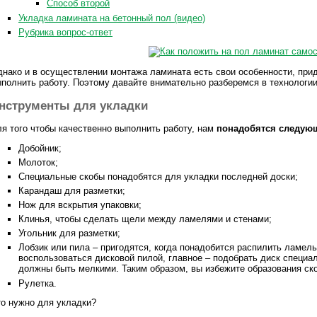
Способ второй
Укладка ламината на бетонный пол (видео)
Рубрика вопрос-ответ
нако и в осуществлении монтажа ламината есть свои особенности, при
полнить работу. Поэтому давайте внимательно разберемся в технологии
нструменты для укладки
я того чтобы качественно выполнить работу, нам
понадобятся следую
Добойник;
Молоток;
Специальные скобы понадобятся для укладки последней доски;
Карандаш для разметки;
Нож для вскрытия упаковки;
Клинья, чтобы сделать щели между ламелями и стенами;
Угольник для разметки;
Лобзик или пила – пригодятся, когда понадобится распилить ламел
воспользоваться дисковой пилой, главное – подобрать диск специа
должны быть мелкими. Таким образом, вы избежите образования ско
Рулетка.
о нужно для укладки?