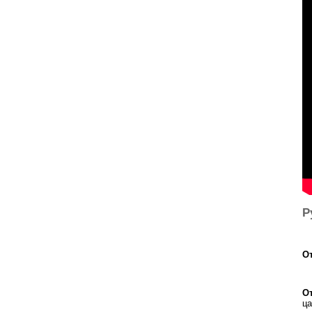
Р
От
От
ца