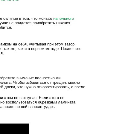
е отличие в том, что монтаж
напольного
учае не придется приобретать никаких
обится.
амком на себя, учитывая при этом зазор.
 так же, как и в первом методе. После чего
я.
 обратите внимание полностью ли
анить. Чтобы избавиться от трещин, можно
й доски, что нужно откорректировать, а после
ри этом не выступая. Если этого не
жно воспользоваться обрезками ламината,
 а после по ней наносят удары.