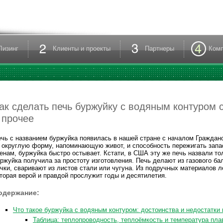
Лизинг
Клиенты и проекты
Партнеры
Ком
ак сделать печь буржуйку с водяным контуром 
 прочее
чь с названием буржуйка появилась в нашей стране с началом Гражданс
 округлую форму, напоминающую живот, и способность пережигать запас
енам, буржуйка быстро остывает. Кстати, в США эту же печь назвали т
ржуйка получила за простоту изготовления. Печь делают из газового ба
чки, сваривают из листов стали или чугуна. Из подручных материалов л
торая верой и правдой прослужит годы и десятилетия.
одержание:
Что такое буржуйка с водяным контуром: достоинства и недостатки
Таблица: теплопроводность, теплоёмкость и температура пл