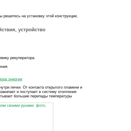
ы решитесь на установку этой конструкции,
йствия, устройство
евику рекуператора.
ения.
бора энергии
:
утри печки. От контакта открытого пламени и
закипает и поступает в систему отопления.
ытывает большие перепады температуры