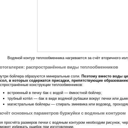
Водяной контур теплообменника нагревается за счёт вторичного изл
отогалерея: распространённые виды теплообменников
утри бойлера образуются минеральные соли.
Поэтому вместо воды це
осол, в которых содержатся присадки, препятствующие образовани
спространённые конструкции теплообменников:
встроенный в печку бак с водой — ёмкостной бойлер;
трубный котёл — бак в виде водяной рубашки вокруг печки или ды
магистральные бойлеры — спираль змеевика или водовод, проходящ
асчёт основных параметров буржуйки с водяным контуром
я просчёта размеров печки с водяным контуром необходим рисунок, чер
может избежать ошибок при изготовлении.