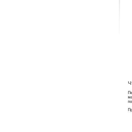
Ч
Пе
ма
по
Пр