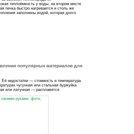
окая теплоёмкость у воды, на втором месте
кая печка быстро нагревается и столь же
топления заполнены водой, которая долго
лавления популярных материалов для
 Её недостатки — стоимость и температура
ературах чугунная или стальная буржуйка
вая или латунная — расплавятся.