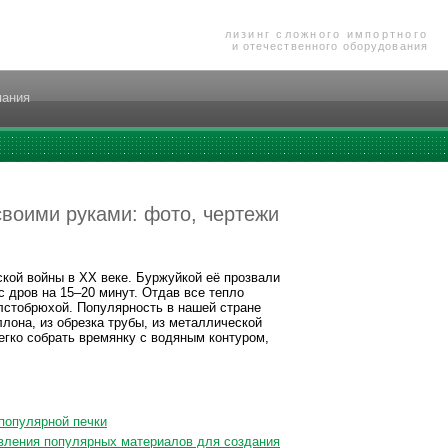
лизинг сложного импортного
и отечественного оборудования
пания
своими руками: фото, чертежи
кой войны в ХХ веке. Буржуйкой её прозвали
 дров на 15–20 минут. Отдав все тепло
олстобрюхой. Популярность в нашей стране
ллона, из обрезка трубы, из металлической
егко собрать времянку с водяным контуром,
 популярной печки
авления популярных материалов для создания