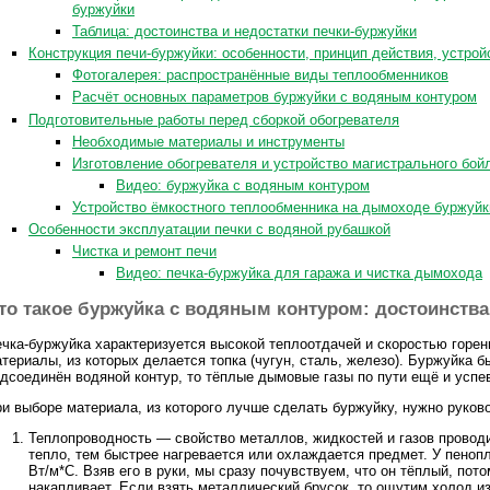
буржуйки
Таблица: достоинства и недостатки печки-буржуйки
Конструкция печи-буржуйки: особенности, принцип действия, устро
Фотогалерея: распространённые виды теплообменников
Расчёт основных параметров буржуйки с водяным контуром
Подготовительные работы перед сборкой обогревателя
Необходимые материалы и инструменты
Изготовление обогревателя и устройство магистрального бо
Видео: буржуйка с водяным контуром
Устройство ёмкостного теплообменника на дымоходе буржуйк
Особенности эксплуатации печки с водяной рубашкой
Чистка и ремонт печи
Видео: печка-буржуйка для гаража и чистка дымохода
то такое буржуйка с водяным контуром: достоинства
чка-буржуйка характеризуется высокой теплоотдачей и скоростью горен
териалы, из которых делается топка (чугун, сталь, железо). Буржуйка бы
дсоединён водяной контур, то тёплые дымовые газы по пути ещё и успе
и выборе материала, из которого лучше сделать буржуйку, нужно руко
Теплопроводность — свойство металлов, жидкостей и газов проводи
тепло, тем быстрее нагревается или охлаждается предмет. У пеноп
Вт/м*С. Взяв его в руки, мы сразу почувствуем, что он тёплый, пото
накапливает. Если взять металлический брусок, то ощутим холод и