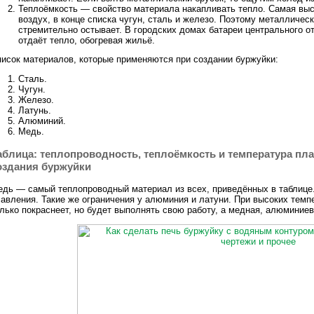
Теплоёмкость — свойство материала накапливать тепло. Самая выс
воздух, в конце списка чугун, сталь и железо. Поэтому металличес
стремительно остывает. В городских домах батареи центрального о
отдаёт тепло, обогревая жильё.
исок материалов, которые применяются при создании буржуйки:
Сталь.
Чугун.
Железо.
Латунь.
Алюминий.
Медь.
аблица: теплопроводность, теплоёмкость и температура п
оздания буржуйки
дь — самый теплопроводный материал из всех, приведённых в таблице.
авления. Такие же ограничения у алюминия и латуни. При высоких темп
лько покраснеет, но будет выполнять свою работу, а медная, алюминие