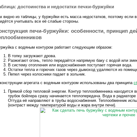
аблица: достоинства и недостатки печки-буржуйки
к видно из таблицы, у буржуйки есть масса недостатков, поэтому если в
идётся учитывать все её слабые стороны.
онструкция печи-буржуйки: особенности, принцип де
еплообменников
ржуйка с водяным контуром работает следующим образом:
В топку загружают дрова.
Разжигают огонь, тепло передаётся напрямую баку с водой или зме
В систему отопления или водоснабжения поступает горячая вода.
Остатки тепла и горючих газов через дымоход удаляются из помещ
Пепел через колосники падает в зольник.
конструкции агрегата с водяным контуром использованы два принципа
с
Прямой сбор тепловой энергии. Контур теплообменника находится вн
трубок бойлера сразу начинается теплопередача. Вода в радиаторе 
Оттуда её направляют в трубы водоснабжения. Теплообменник исп
(контраст между температурой воды и жара внутри печи).