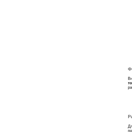
Ф
Вн
т
ра
Р
Дл
по