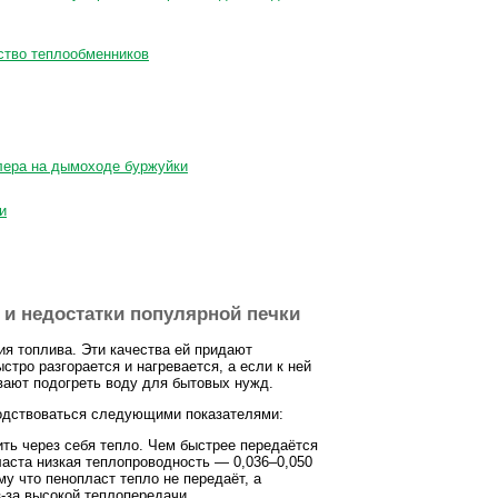
йство теплообменников
йлера на дымоходе буржуйки
и
 и недостатки популярной печки
ия топлива. Эти качества ей придают
стро разгорается и нагревается, а если к ней
вают подогреть воду для бытовых нужд.
водствоваться следующими показателями:
ть через себя тепло. Чем быстрее передаётся
ласта низкая теплопроводность — 0,036–0,050
му что пенопласт тепло не передаёт, а
з-за высокой теплопередачи.