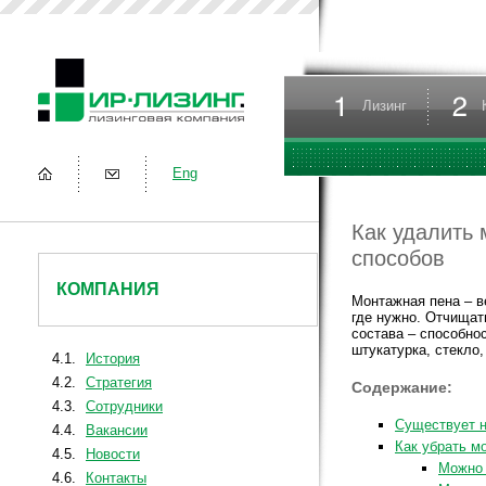
Лизинг
Eng
Как удалить 
способов
КОМПАНИЯ
Монтажная пена – в
где нужно. Отчищать
состава – способно
штукатурка, стекло
4.1.
История
4.2.
Стратегия
Содержание:
4.3.
Сотрудники
Существует н
4.4.
Вакансии
Как убрать м
4.5.
Новости
Можно 
4.6.
Контакты