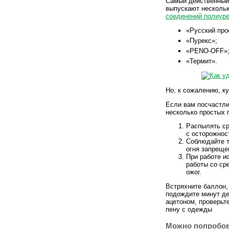
Самый действенный 
выпускают нескольк
соединений полиур
«Русский про
«Пурекс»;
«PENO-OFF»
«Термит».
Но, к сожалению, ку
Если вам посчастли
несколько простых 
Распылять ср
с осторожнос
Соблюдайте т
огня запреще
При работе и
работы со ср
ожог.
Встряхните баллон, 
подождите минут дес
ацетоном, проверьт
пену с одежды
Можно попробов