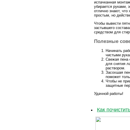
испачканная монтаж
убирается руками, 
отлично знают, что
простым, но действ
Чтобы вывести пятн
застывшего состава
средством для сти
Полезные сов
Начинать раб
чистыми рука
Свежая пена 
для снятия л
раствором.
Засохшая пен
поможет толь
Чтобы не при
защитные пер
Удачной работы!
Как почистит