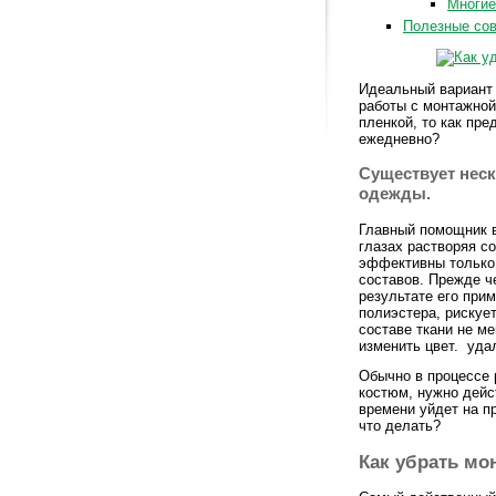
Многие
Полезные со
Идеальный вариант 
работы с монтажной
пленкой, то как пре
ежедневно?
Существует неск
одежды.
Главный помощник в
глазах растворяя со
эффективны только
составов. Прежде ч
результате его при
полиэстера, рискуе
составе ткани не м
изменить цвет. уда
Обычно в процессе 
костюм, нужно дейс
времени уйдет на п
что делать?
Как убрать мо