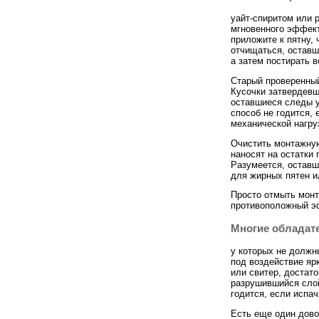
уайт-спиритом или 
мгновенного эффект
приложите к пятну, 
отчищаться, оставш
а затем постирать 
Старый проверенный
Кусочки затвердевш
оставшиеся следы
способ не годится, 
механической нагру
Очистить монтажну
наносят на остатки
Разумеется, оставш
для жирных пятен и
Просто отмыть монт
противоположный эф
Многие обладат
у которых не должн
под воздействие яр
или свитер, достат
разрушившийся слой
годится, если испа
Есть еще один дов