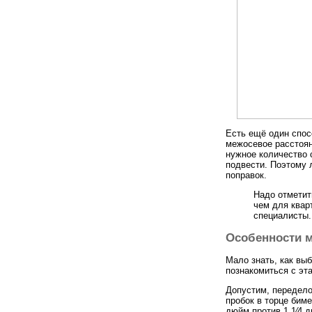
Есть ещё один спос
межосевое расстоя
нужное количество 
подвести. Поэтому 
поправок.
Надо отметит
чем для квар
специалисты.
Особенности м
Мало знать, как вы
познакомиться с эт
Допустим, передело
пробок в торце бим
дюйм против 1 1⁄4 д