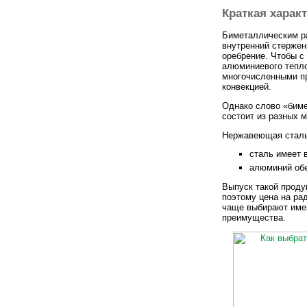
Краткая харак
Биметаллическим ра
внутренний стерже
оребрение. Чтобы с
алюминиевого тепл
многочисленными п
конвекцией.
Однако слово «биме
состоит из разных 
Нержавеющая сталь 
сталь имеет 
алюминий обе
Выпуск такой проду
поэтому цена на ра
чаще выбирают имен
преимущества.