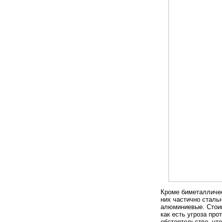
Кроме биметалличе
них частично сталь
алюминиевые. Стоим
как есть угроза про
обстоятельство, чт