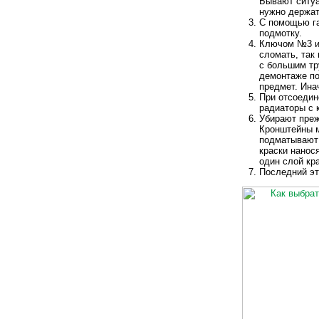
Бывают ситуа
нужно держат
С помощью га
подмотку.
Ключом №3 ил
сломать, так 
с большим тр
демонтаже по
предмет. Ина
При отсоедин
радиаторы с к
Убирают преж
Кронштейны м
подматывают 
краски нанос
один слой кр
Последний эт