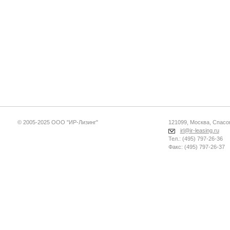
© 2005-2025 ООО "ИР-Лизинг"
121099, Москва, Спасопе
irl@ir-leasing.ru
Тел.: (495) 797-26-36
Факс: (495) 797-26-37