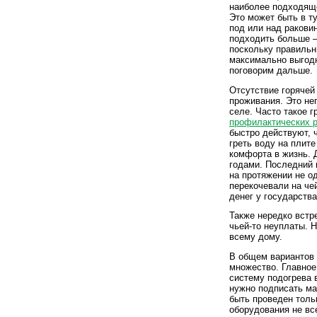
наиболее подходяще
Это может быть в ту
под или над раковин
подходить больше –
поскольку правильн
максимально выгодн
поговорим дальше.
Отсутствие горячей
проживания. Это не
селе. Часто такое г
профилактических 
быстро действуют, 
греть воду на плите
комфорта в жизнь. 
годами. Последний 
на протяжении не о
перекочевали на чей
денег у государства
Также нередко встр
чьей-то неуплаты. 
всему дому.
В общем вариантов 
множество. Главное
систему подогрева 
нужно подписать ма
быть проведен толь
оборудования не все