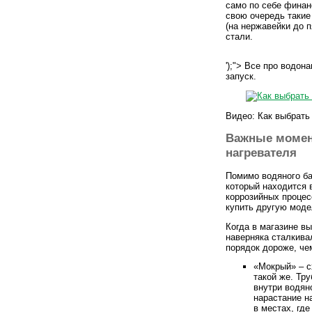
само по себе финанс
свою очередь такие
(на нержавейки до 
стали.
');"> Все про водон
запуск.
Видео: Как выбрать
Важные момен
нагревателя
Помимо водяного бак
который находится 
коррозийных процес
купить другую моде
Когда в магазине в
наверняка сталкива
порядок дороже, че
«Мокрый» – с
такой же. Тр
внутри водян
нарастание н
в местах, гд