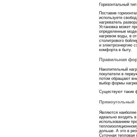
Горизонтальный тип
Поставив горизонта
используете свобод
нагреватель развор
Установка может пр
определенные модел
нагревом воды, в о
столитрового бойле
и электроэнергию сэ
комфорта в быту.
Правильная форм
Накопительный нагр
покупатели в перву
потом обращают вни
выбор формы нагре
Существуют такие 
Прямоугольный
Являются наиболее 
идеально входить 
использованием пр
теплоизоляционному
дольше. А это в ре
Суточная тепловая 