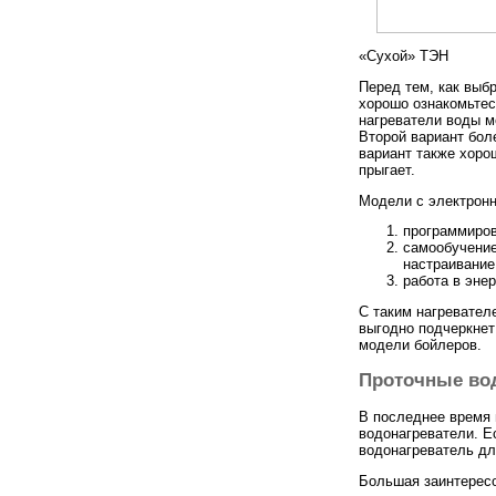
«Сухой» ТЭН
Перед тем, как выб
хорошо ознакомьтес
нагреватели воды мо
Второй вариант боле
вариант также хоро
прыгает.
Модели с электронн
программиров
самообучение
настраивание
работа в эне
С таким нагревател
выгодно подчеркнет
модели бойлеров.
Проточные вод
В последнее время 
водонагреватели. Е
водонагреватель дл
Большая заинтересо