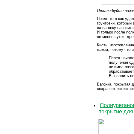
Отшлифуйте ваго
После того как уда
грунтовки, который
на вагонку наносит
И только после пол
не менее суток, др
Кисть, изготовленн
лаком, потому что 
Перед начало
получения од
не имел разв
обрабатывает
Выполнить по
Вагонка, покрытая 
сохраняет естестве
Полиуретано
покрытие для