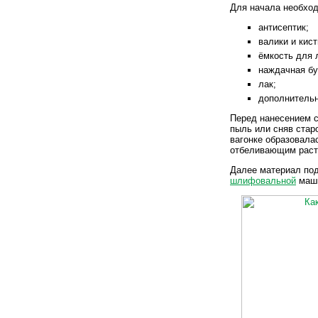
Для начала необход
антисептик;
валики и кис
ёмкость для 
наждачная бу
лак;
дополнительн
Перед нанесением с
пыль или сняв стар
вагонке образовала
отбеливающим раст
Далее материал по
шлифовальной
маши