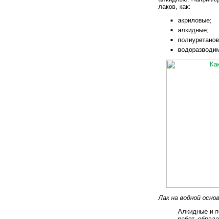
лаков, как:
акриловые;
алкидные;
полиуретанов
водоразводи
Лак на водной осно
Алкидные и п
работ, облад