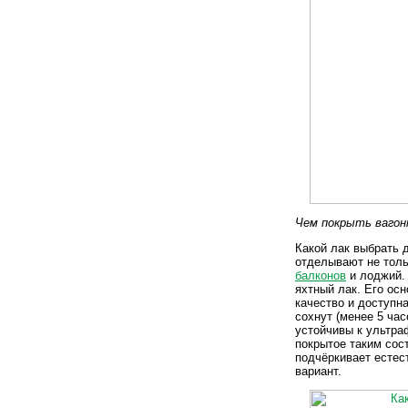
Чем покрыть вагон
Какой лак выбрать 
отделывают не тол
балконов
и лоджий.
яхтный лак. Его ос
качество и доступн
сохнут (менее 5 ча
устойчивы к ультра
покрытое таким сос
подчёркивает естес
вариант.