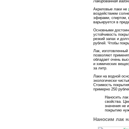
Лакированная вагон
Акриловые лаки не
воздействием солне
эфирами, спиртом, 
варьируется в преде
Основными достоинс
устойчивость покры
резкий запах и долг
рублей. Чтобы покр
Лак, изготовленный
позволяют применять
обладает очень выс
и химических вещес
за литр.
Лаки на водной осн
экологически чисты
Стоимость покрытия 
примерно 250 рублей
Наносить лак
свойства. Цв
значения не 
покрытию нуж
Наносим лак н