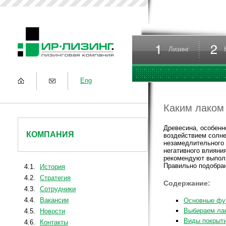
Лизинг
Eng
Каким лаком 
Древесина, особенн
КОМПАНИЯ
воздействием солне
незамедлительного 
негативного влияни
рекомендуют выполн
Правильно подобран
4.1.
История
4.2.
Стратегия
Содержание:
4.3.
Сотрудники
4.4.
Вакансии
Основные фу
Выбираем лак
4.5.
Новости
Виды покрыт
4.6.
Контакты