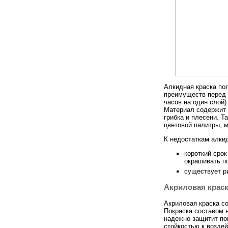
Алкидная краска по
преимуществ перед 
часов на один слой)
Материал содержит 
грибка и плесени. 
цветовой палитры, 
К недостаткам алки
короткий сро
окрашивать по
существует р
Акриловая крас
Акриловая краска с
Покраска составом 
надежно защитит пов
стойкостью к возде