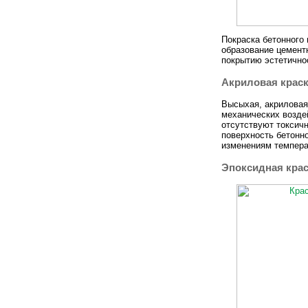
Покраска бетонного 
образование цемент
покрытию эстетичнос
Акриловая крас
Высыхая, акриловая 
механических воздей
отсутствуют токсич
поверхность бетонно
изменениям темпера
Эпоксидная кра