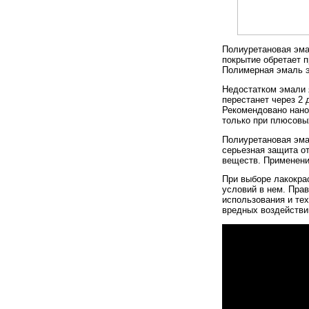
Полиуретановая эма
покрытие обретает п
Полимерная эмаль э
Недостатком эмали 
перестанет через 2 
Рекомендовано нано
только при плюсовы
Полиуретановая эма
серьезная защита о
веществ. Применени
При выборе лакокра
условий в нем. Пра
использования и те
вредных воздействи