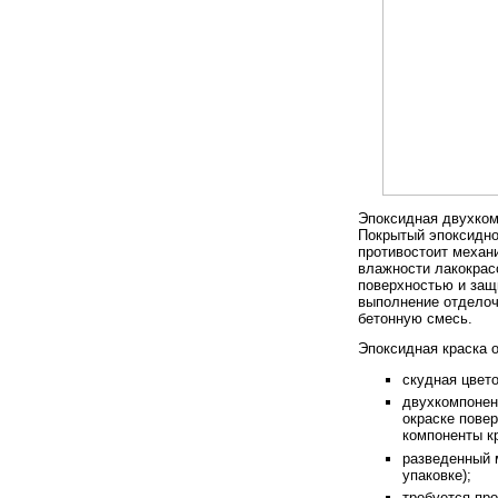
Эпоксидная двухком
Покрытый эпоксидно
противостоит механ
влажности лакокрас
поверхностью и защ
выполнение отделоч
бетонную смесь.
Эпоксидная краска 
скудная цвет
двухкомпонен
окраске пове
компоненты к
разведенный м
упаковке);
требуется пр