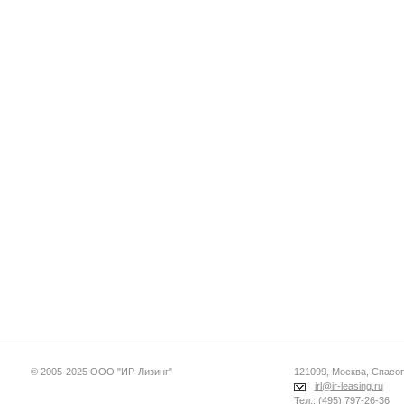
© 2005-2025 ООО "ИР-Лизинг"
121099, Москва, Спасопе
irl@ir-leasing.ru
Тел.: (495) 797-26-36