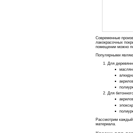
Современные произв
лакокрасочных покры
помещении можно п
Популярными являю
Для деревянн
маслян
алкидн
акрило
полиур
Для бетонного
акрило
эпокси
полиур
Рассмотрим каждый 
материала.