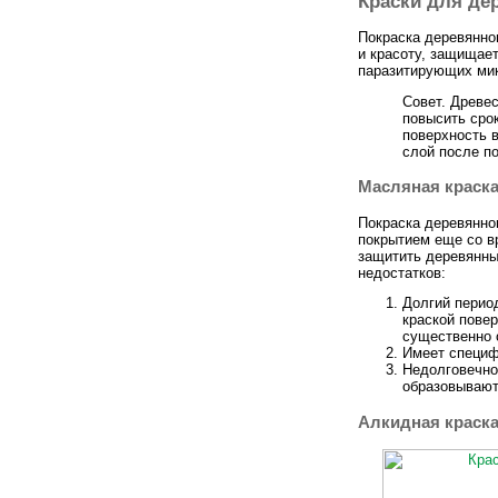
Краски для де
Покраска деревянно
и красоту, защищае
паразитирующих мик
Совет. Древес
повысить сро
поверхность 
слой после п
Масляная краск
Покраска деревянно
покрытием еще со в
защитить деревянны
недостатков:
Долгий перио
краской пове
существенно 
Имеет специф
Недолговечнос
образовывают
Алкидная краск