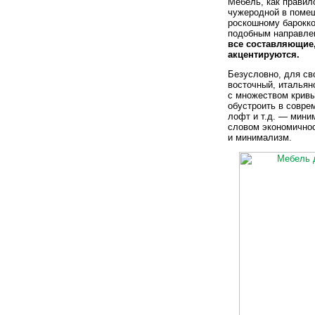
Мебель, как правил
чужеродной в помещ
роскошному барокко,
подобным направле
все составляющие
акцентируются.
Безусловно, для св
восточный, итальян
с множеством крив
обустроить в совре
лофт и т.д. — мини
словом экономичнос
и минимализм.