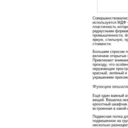
Совершенствовались
используется МДФ —
пластичность котор
радиусными формам
промышленности, бл
яркую, стильную, п
стоимости.
Большим спросом п
величине открытые 
Привлекают вниман
проходу, что особе
окружающее простра
красный, зелёный и 
украшением прихож
Функции вешал
Ещё один важный ат
вещей. Вешалка нез
крохотный шкафчик.
встроенная в какой
Подвесная полка дл
подвешенное на гру
несколько разноцве