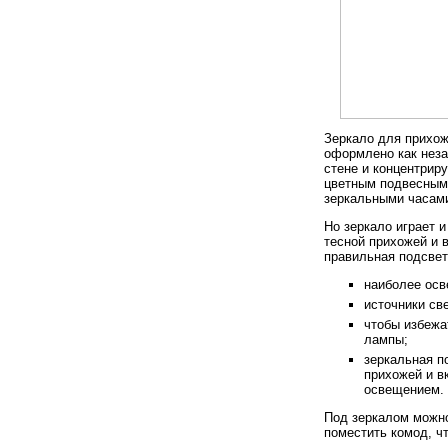
Зеркало для прихож
оформлено как неза
стене и концентрир
цветным подвесным
зеркальными часами
Но зеркало играет 
тесной прихожей и 
правильная подсвет
наиболее осв
источники св
чтобы избежа
лампы;
зеркальная п
прихожей и в
освещением.
Под зеркалом мож
поместить комод, ч