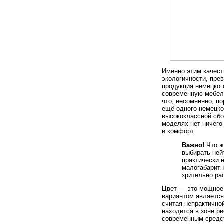
Именно этим качест
экологичности, пре
продукция немецког
современную мебель
что, несомненно, п
ещё одного немецко
высококлассной сбо
моделях нет ничего
и комфорт.
Важно!
Что ж
выбирать ней
практически 
малогабаритн
зрительно ра
Цвет — это мощное 
вариантом является
считая непрактично
находится в зоне р
современным средст