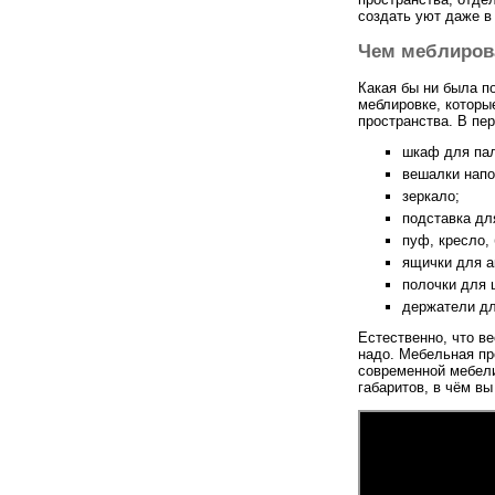
создать уют даже в
Чем меблиров
Какая бы ни была п
меблировке, которы
пространства. В пе
шкаф для пал
вешалки напо
зеркало;
подставка дл
пуф, кресло,
ящички для а
полочки для 
держатели дл
Естественно, что в
надо. Мебельная п
современной мебели
габаритов, в чём в