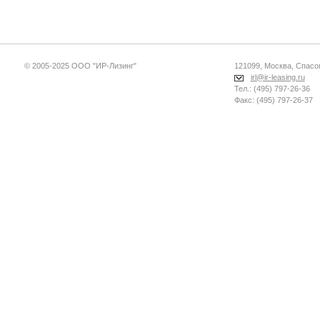
© 2005-2025 ООО "ИР-Лизинг"
121099, Москва, Спасопе
irl@ir-leasing.ru
Тел.: (495) 797-26-36
Факс: (495) 797-26-37