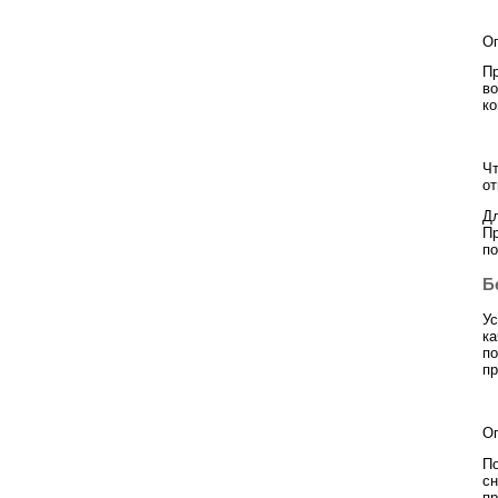
Оп
Пр
во
ко
Чт
от
Дл
Пр
по
Б
Ус
ка
по
пр
Оп
По
сн
пр