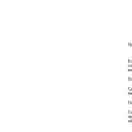
Пр
Ес
со
ме
П
Сд
бе
П
Са
пр
об