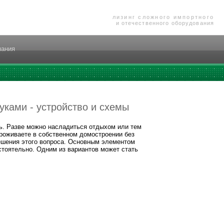
лизинг сложного импортного
и отечественного оборудования
пания
уками - устройство и схемы
ть. Разве можно насладиться отдыхом или тем
проживаете в собственном домостроении без
ешения этого вопроса. Основным элементом
стоятельно. Одним из вариантов может стать