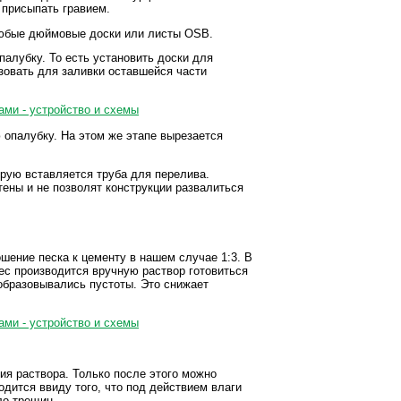
 присыпать гравием.
любые дюймовые доски или листы OSB.
алубку. То есть установить доски для
зовать для заливки оставшейся части
опалубку. На этом же этапе вырезается
орую вставляется труба для перелива.
тены и не позволят конструкции развалиться
шение песка к цементу в нашем случае 1:3. В
с производится вручную раствор готовиться
 образовывались пустоты. Это снижает
ия раствора. Только после этого можно
одится ввиду того, что под действием влаги
ло трещин.