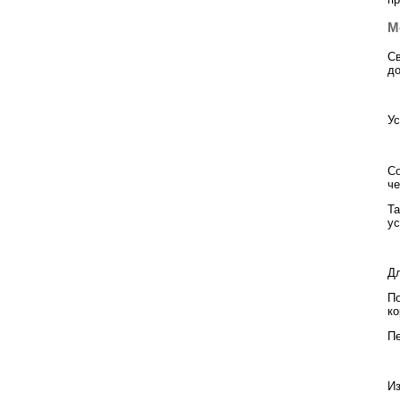
М
Св
до
Ус
Со
че
Та
ус
Дл
По
ко
Пе
Из