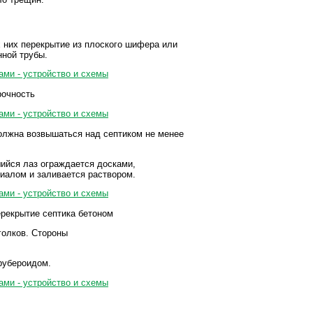
х них перекрытие из плоского шифера или
нной трубы.
рочность
олжна возвышаться над септиком не менее
ийся лаз ограждается досками,
иалом и заливается раствором.
ерекрытие септика бетоном
голков. Стороны
рубероидом.