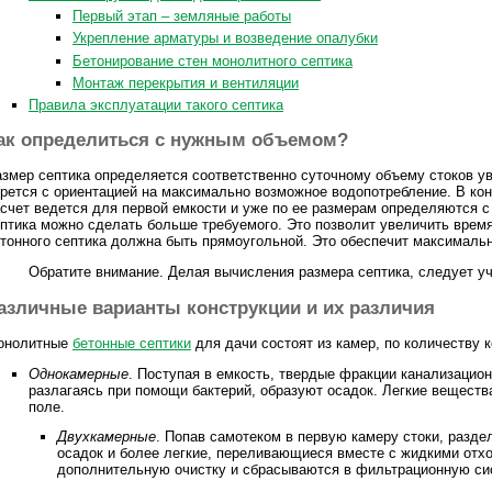
Первый этап – земляные работы
Укрепление арматуры и возведение опалубки
Бетонирование стен монолитного септика
Монтаж перекрытия и вентиляции
Правила эксплуатации такого септика
ак определиться с нужным объемом?
змер септика определяется соответственно суточному объему стоков у
рется с ориентацией на максимально возможное водопотребление. В кон
счет ведется для первой емкости и уже по ее размерам определяются 
птика можно сделать больше требуемого. Это позволит увеличить врем
тонного септика должна быть прямоугольной. Это обеспечит максималь
Обратите внимание. Делая вычисления размера септика, следует уч
азличные варианты конструкции и их различия
онолитные
бетонные септики
для дачи состоят из камер, по количеству 
Однокамерные
. Поступая в емкость, твердые фракции канализацион
разлагаясь при помощи бактерий, образуют осадок. Легкие вещест
поле.
Двухкамерные
. Попав самотеком в первую камеру стоки, разд
осадок и более легкие, переливающиеся вместе с жидкими отх
дополнительную очистку и сбрасываются в фильтрационную си