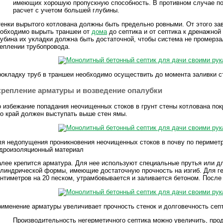
имеющих хорошую пропускную способность. В противном случае по
расчет с учетом большей глубины.
енки вырытого котлована должны быть предельно ровными. От этого зав
еобходимо вырыть траншеи от
дома
до септика и от септика к дренажно
убина их укладки должна быть достаточной, чтобы система не промерза
еплении трубопровода.
окладку труб в траншеи необходимо осуществить до момента заливки с
крепление арматуры и возведение опалубки
 избежание попадания неочищенных стоков в грунт стены котлована п
о край должен выступать выше стен ямы.
я недопущения проникновения неочищенных стоков в почву по перимет
дроизоляционный материал
лее крепится арматура. Для нее используют специальные прутья или 
линдрической формы, имеющие достаточную прочность на изгиб. Для ге
нтиметров на 20 песком, утрамбовывается и заливается бетоном. После
именение арматуры увеличивает прочность стенок и долговечность сеп
Производительность негерметичного септика можно увеличить, про