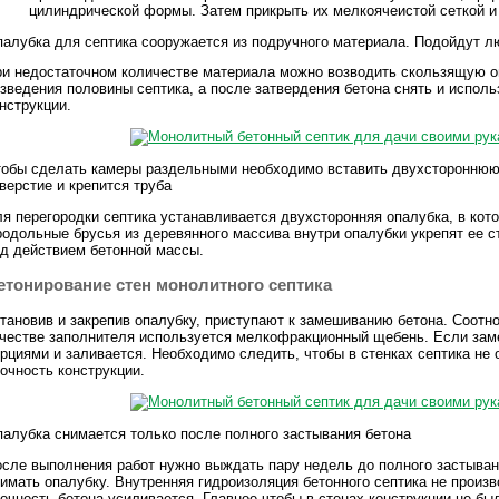
цилиндрической формы. Затем прикрыть их мелкоячеистой сеткой и
алубка для септика сооружается из подручного материала. Подойдут 
и недостаточном количестве материала можно возводить скользящую оп
зведения половины септика, а после затвердения бетона снять и исполь
нструкции.
обы сделать камеры раздельными необходимо вставить двухстороннюю 
верстие и крепится труба
я перегородки септика устанавливается двухсторонняя опалубка, в кот
одольные брусья из деревянного массива внутри опалубки укрепят ее с
д действием бетонной массы.
етонирование стен монолитного септика
тановив и закрепив опалубку, приступают к замешиванию бетона. Соотно
честве заполнителя используется мелкофракционный щебень. Если заме
рциями и заливается. Необходимо следить, чтобы в стенках септика не
очность конструкции.
алубка снимается только после полного застывания бетона
сле выполнения работ нужно выждать пару недель до полного застыван
имать опалубку. Внутренняя гидроизоляция бетонного септика не произв
очность бетона усиливается. Главное чтобы в стенах конструкции не бы