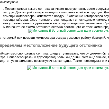
рехкамерные
. Первая камера такого септика занимает шестую часть всего сооруж
отходы. Для второй камеры отводится половина всей конструкции. Для
помощи компрессора нагнетается воздух. Включение компрессора осу
помощи таймера. Осветленные стоки попадают в последнюю камеру, г
нее устанавливается дренажный насос производящий регулярный сбр
было понятнее схема бетонного септика состоящего из трех камер пр
гнетаемый при помощи компрессора воздух ускоряет работу бактерий, 
пределяем местоположение будущего отстойника
бирая местоположение септика, следует учитывать, что он должен быть
тра. Нецелесообразен и трубопровод большой длины. Чем он длиннее, т
идется устанавливать промежуточные колодцы. Также необходимы они и