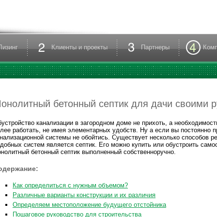
Лизинг
Клиенты и проекты
Партнеры
Ком
онолитный бетонный септик для дачи своими р
устройство канализации в загородном доме не прихоть, а необходимос
лее работать, не имея элементарных удобств. Ну а если вы постоянно 
нализационной системы не обойтись. Существует несколько способов р
добных систем является септик. Его можно купить или обустроить само
нолитный бетонный септик выполненный собственноручно.
одержание:
Как определиться с нужным объемом?
Различные варианты конструкции и их различия
Определяем местоположение будущего отстойника
Пошаговое руководство для строительства