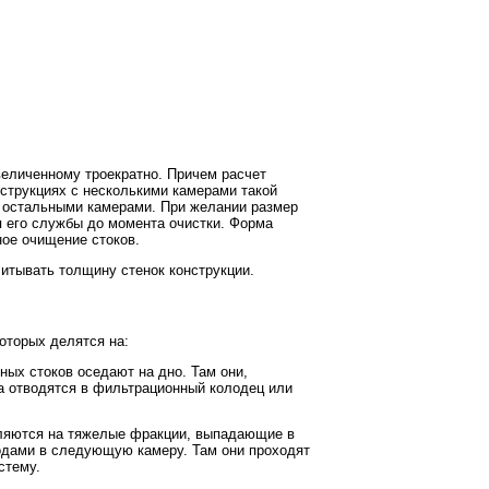
величенному троекратно. Причем расчет
струкциях с несколькими камерами такой
с остальными камерами. При желании размер
я его службы до момента очистки. Форма
ное очищение стоков.
итывать толщину стенок конструкции.
которых делятся на:
ных стоков оседают на дно. Там они,
ва отводятся в фильтрационный колодец или
еляются на тяжелые фракции, выпадающие в
одами в следующую камеру. Там они проходят
стему.