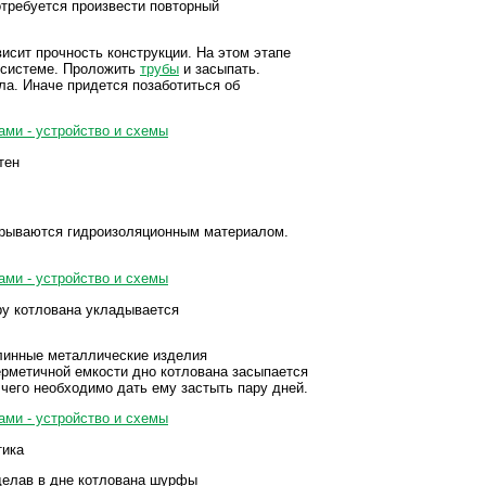
требуется произвести повторный
исит прочность конструкции. На этом этапе
й системе. Проложить
трубы
и засыпать.
ла. Иначе придется позаботиться об
тен
окрываются гидроизоляционным материалом.
ру котлована укладывается
длинные металлические изделия
рметичной емкости дно котлована засыпается
 чего необходимо дать ему застыть пару дней.
тика
делав в дне котлована шурфы