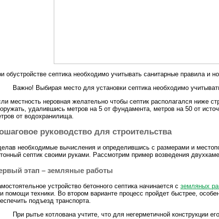
и обустройстве септика необходимо учитывать санитарные правила и н
Важно! Выбирая место для установки септика необходимо учитыва
ли местность неровная желательно чтобы септик располагался ниже ст
оружать, удалившись метров на 5 от фундамента, метров на 50 от исто
тров от водохранилища.
ошаговое руководство для строительства
елав необходимые вычисления и определившись с размерами и местопо
тонный септик своими руками. Рассмотрим пример возведения двухкаме
ервый этап – земляные работы
мостоятельное устройство бетонного септика начинается с
земляных ра
и помощи техники. Во втором варианте процесс пройдет быстрее, особен
еспечить подъезд транспорта.
При рытье котлована учтите, что для негерметичной конструкции ег