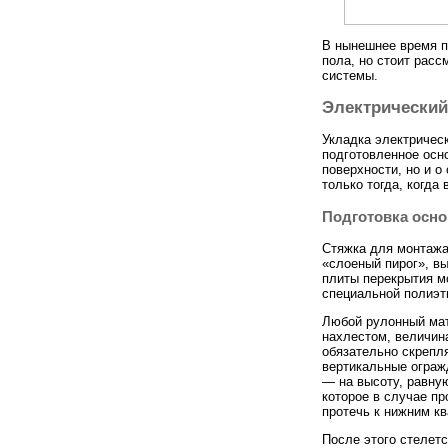
В нынешнее время п
пола, но стоит рас
системы.
Электрический
Укладка электричес
подготовленное осно
поверхности, но и о
только тогда, когда
Подготовка осн
Стяжка для монтажа
«слоеный пирог», в
плиты перекрытия м
специальной полиэт
Любой рулонный мат
нахлестом, величина
обязательно скрепл
вертикальные ограж
— на высоту, равную
которое в случае пр
протечь к нижним к
После этого стелет