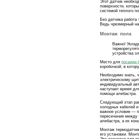
Этот датчик необхо
поверхности, котор
системой теплого по
Без датчика работа 
Ведь чрезмерный на
Монтаж пола
Важно! Уклад
терморегулят
устройства эл
Место для
посадки 
коробочкой, в кото
Необходимо знать, 
электрическому щит
индивидуальный авт
наступает время для
помощи алебастра.
Следующий этап раб
холодных кабелей и
важное условие — п
пересечения между 
алебастра, а их кон
Монтаж термодатчик
его установки. Монт
Это делается для то