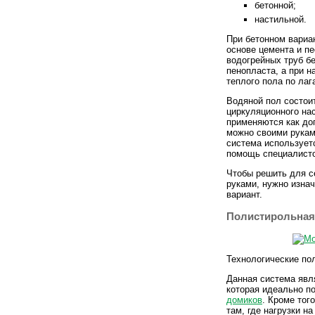
бетонной;
настильной.
При бетонном вариа
основе цемента и п
водогрейных труб б
пенопласта, а при 
теплого пола по лаг
Водяной пол состои
циркуляционного на
применяются как до
можно своими рукам
система используетс
помощь специалисто
Чтобы решить для с
руками, нужно изна
вариант.
Полистирольная
Технологические по
Данная система явля
которая идеально п
домиков
. Кроме тог
там, где нагрузки н