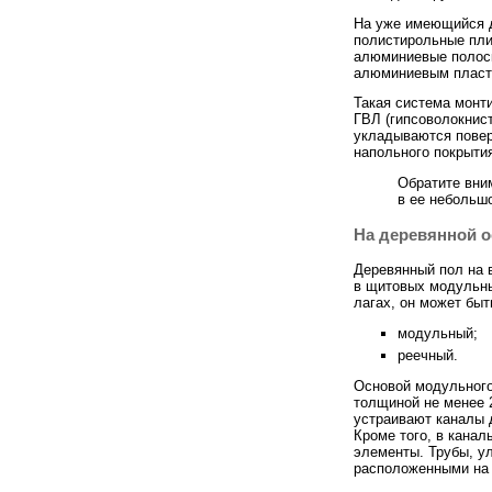
На уже имеющийся 
полистирольные пли
алюминиевые полоск
алюминиевым пласти
Такая система монти
ГВЛ (гипсоволокнис
укладываются повер
напольного покрыти
Обратите вни
в ее небольшо
На деревянной о
Деревянный пол на 
в щитовых модульны
лагах, он может быт
модульный;
реечный.
Основой модульного
толщиной не менее 
устраивают каналы 
Кроме того, в кана
элементы. Трубы, у
расположенными на