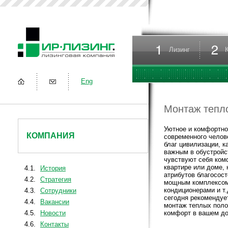
Лизинг
Eng
Монтаж тепло
Уютное и комфортно
КОМПАНИЯ
современного челов
благ цивилизации, к
важным в обустройс
чувствуют себя ком
квартире или доме, 
4.1.
История
атрибутов благосос
4.2.
Стратегия
мощным комплексом 
кондиционерами и т
4.3.
Сотрудники
сегодня рекомендуе
4.4.
Вакансии
монтаж теплых поло
4.5.
Новости
комфорт в вашем до
4.6.
Контакты