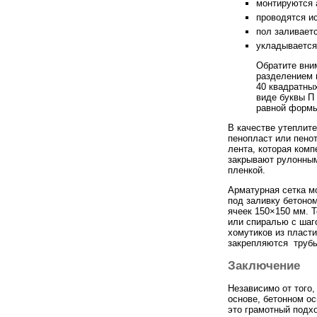
монтируются 
проводятся и
пол заливает
укладывается
Обратите вни
разделением 
40 квадратны
виде буквы П 
равной формы
В качестве утеплит
пенопласт или пено
лента, которая ком
закрывают рулонным
пленкой.
Арматурная сетка м
под заливку бетоно
ячеек 150×150 мм. 
или спиралью с шаг
хомутиков из пласти
закрепляются трубы
Заключение
Независимо от того,
основе, бетонном ос
это грамотный подх