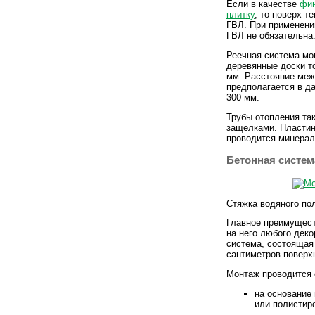
Если в качестве
фин
плитку
, то поверх 
ГВЛ. При применени
ГВЛ не обязательна
Реечная система мо
деревянные доски т
мм. Расстояние меж
предполагается в 
300 мм.
Трубы отопления та
защелками. Пласти
проводится минерал
Бетонная систем
Стяжка водяного по
Главное преимущест
на него любого деко
система, состоящая 
сантиметров поверхн
Монтаж проводится
на основание
или полистир