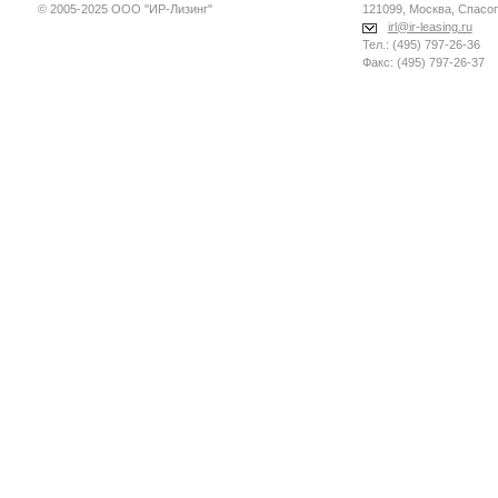
© 2005-2025 ООО "ИР-Лизинг"
121099, Москва, Спасопе
irl@ir-leasing.ru
Тел.: (495) 797-26-36
Факс: (495) 797-26-37