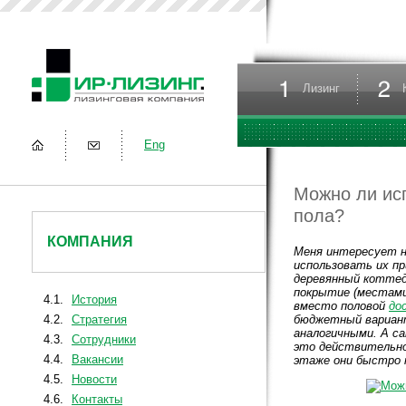
Лизинг
Eng
Можно ли ис
пола?
КОМПАНИЯ
Меня интересует 
использовать их п
деревянный коттед
покрытие (местами
4.1.
История
вместо половой
до
4.2.
Стратегия
бюджетный вариант
аналогичными. А с
4.3.
Сотрудники
это действительно
4.4.
Вакансии
этаже они быстро 
4.5.
Новости
4.6.
Контакты