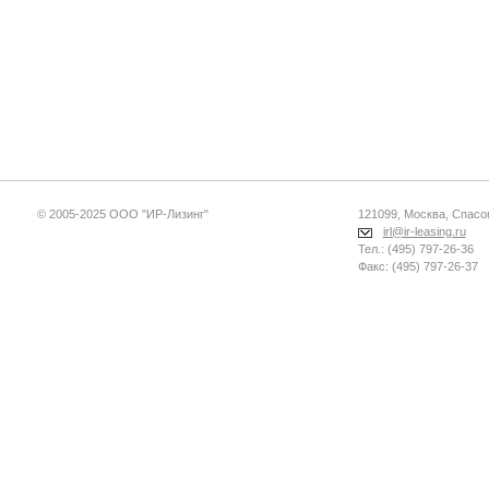
© 2005-2025 ООО "ИР-Лизинг"
121099, Москва, Спасопе
irl@ir-leasing.ru
Тел.: (495) 797-26-36
Факс: (495) 797-26-37