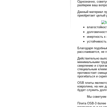
Однозначно, совету
разберем ваш вопро
Данный материал пр
приобретает целый 
влагостойкос
долговечност
инертность к
устойчивость
Благодаря подобным
расслаивается, не г
Действительно вып
минимальными трудо
сверлению и строга
специальным клеем.
противостоит смеще
прогибаться и скрип
OSB плиты являютс
ковролина, на них 
будет служить долг
Мы советуем 
Плита OSB-3 более
влажностью и со ср