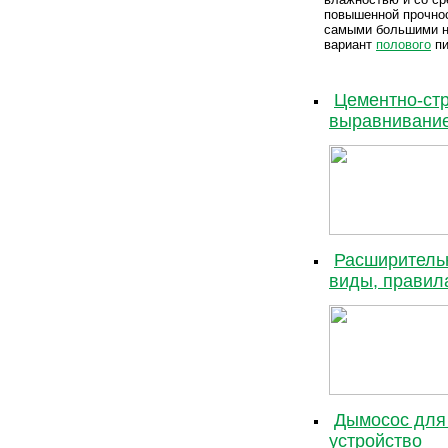
повышенной прочнос
самыми большими на
вариант
полового
пи
Цементно-стр
выравнивани
Расширительн
виды, правила
Дымосос для 
устройство