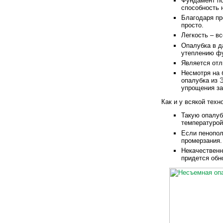
Фундамент по
способность 
Благодаря пр
просто.
Легкость – в
Опалубка в д
утеплению фу
Является отл
Несмотря на 
опалубка из 
упрощения за
Как и у всякой техн
Такую опалуб
температурой
Если пенопол
промерзания.
Некачественн
придется обн