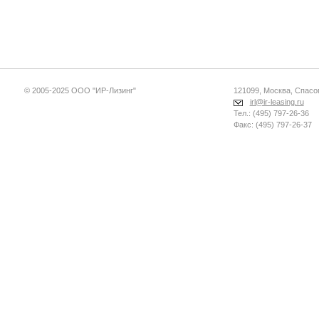
© 2005-2025 ООО "ИР-Лизинг"
121099, Москва, Спасопе
irl@ir-leasing.ru
Тел.: (495) 797-26-36
Факс: (495) 797-26-37