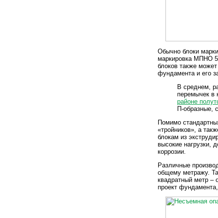
Обычно блоки марки
маркировка МПНО 50
блоков также может 
фундамента и его з
В среднем, р
перемычек в 
районе полут
П-образные, с
Помимо стандартных
«тройников», а так
блокам из экструди
высокие нагрузки, д
коррозии.
Различные производ
общему метражу. Так
квадратный метр – 
проект фундамента,