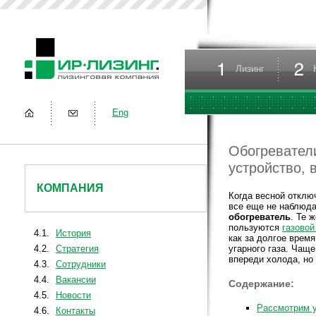
Лизинг
Eng
Обогреватели
устройство, 
КОМПАНИЯ
Когда весной отклю
все еще не наблюда
обогреватель
. Те 
пользуются
газовой
4.1.
История
как за долгое врем
4.2.
Стратегия
угарного газа. Чащ
впереди холода, но
4.3.
Сотрудники
4.4.
Вакансии
Содержание:
4.5.
Новости
Рассмотрим у
4.6.
Контакты