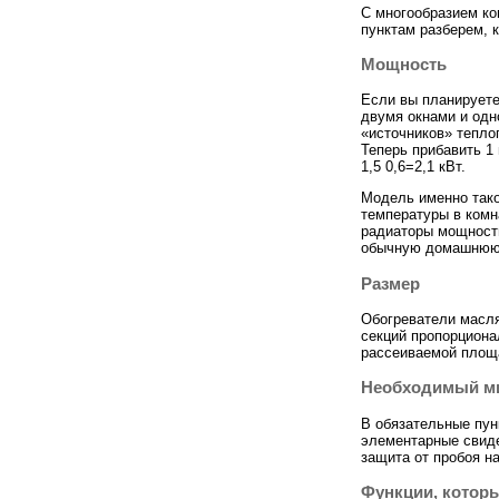
С многообразием ко
пунктам разберем, к
Мощность
Если вы планируете
двумя окнами и одн
«источников» теплоп
Теперь прибавить 1
1,5 0,6=2,1 кВт.
Модель именно так
температуры в комн
радиаторы мощность
обычную домашнюю 
Размер
Обогреватели масля
секций пропорционал
рассеиваемой площа
Необходимый м
В обязательные пун
элементарные свиде
защита от пробоя на
Функции, котор