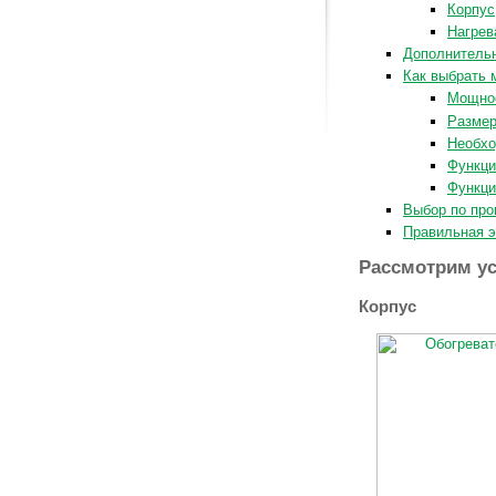
Корпус
Нагрев
Дополнитель
Как выбрать 
Мощно
Разме
Необх
Функци
Функци
Выбор по пр
Правильная э
Рассмотрим ус
Корпус