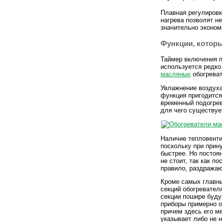
Плавная регулировк
нагрева позволят н
значительно эконом
Функции, котор
Таймер включения п
используется редко
масляных
обогреват
Увлажнение воздуха
функция пригодится
временный подогрев
для чего существуе
Наличие тепловенти
поскольку при прин
быстрее. Но посто
не стоит, так как п
правило, раздражаю
Кроме самых главны
секций обогревател
секции пошире буду
приборы примерно о
причем здесь его м
указывает либо не 