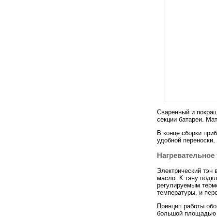
Сваренный и покра
секции батареи. Мат
В конце сборки при
удобной переноски,
Нагревательное 
Электрический тэн 
масло. К тэну подк
регулируемым термо
температуры, и пер
Принцип работы обог
большой площадью 