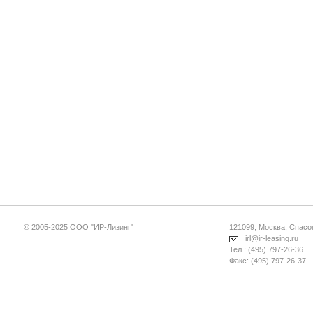
© 2005-2025 ООО "ИР-Лизинг"
121099, Москва, Спасопе
irl@ir-leasing.ru
Тел.: (495) 797-26-36
Факс: (495) 797-26-37