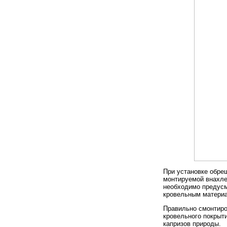
При установке обре
монтируемой внахлес
необходимо предусм
кровельным материа
Правильно смонтиро
кровельного покрыт
капризов природы.