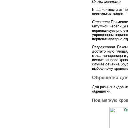
Схема монтажа
В зависимости от п
нескольких видов.
Сплошная.
Применяе
битумной черепицы и
перпендикулярно ему
упрощенном вариант
перпендикулярно ст
Разреженная.
Рекоме
достаточную площад
металлочерепица и 
исходя из веса кров
случае сечение брус
выбранному кровель
Обрешетка для
Для разных видов и
обрешетки.
Под мягкую кро