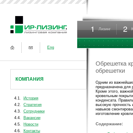
Лизинг
Eng
Обрешетка к
обрешетки
КОМПАНИЯ
Одним из важнейши
предназначена для 
Кроме этого, важно
кровельным покрыти
4.1.
История
конденсата. Правил
4.2.
Стратегия
высокую прочность 
навыков смонтирова
4.3.
Сотрудники
изготовление кровл
4.4.
Вакансии
Содержание:
4.5.
Новости
4.6.
Контакты