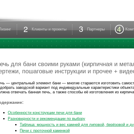
Лизинг
Клиенты и проекты
Партнеры
Ком
ечь для бани своими руками (кирпичная и метал
ертежи, пошаговые инструкции и прочее + виде
чь — центральный элемент бани — многие стараются изготовить самост
добрать заводской вариант под индивидуальные характеристики объекта
лжна отвечать банная печь, а также способы её изготовления из кирпича
одержание:
Особенности конструкции печи для бани
Разновидности и рекомендации по выбору
Таблица: мощность и вес камней для липовой, берёзовой и д
Печи с проточной каменкой