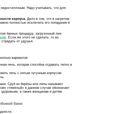
я недостаточным. Надо учитывать, что для
чности корпуса.
Дело в том, что в нагретом
 важно полностью исключить его попадание в
ятия банных процедур, загрузочный люк
ение
. Если же этого не сделать, то во
т страдать от удушья.
колько вариантов:
ная печь, которая способна отдавать тепло в
вить печь с литым чугунным корпусом.
чь.
бани. Сруб из берёзы или липы называют
лово «тяжёлый» в данном случае обозначает
 здоровьем, а также женщинам и детям
убовой бани
идности.