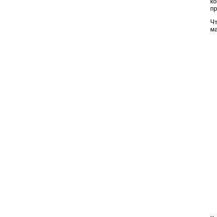
ко
пр
Чт
ма