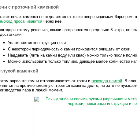
ечи с проточной каменкой
таких печах каменка не отделяется от топки непроницаемым барьером,
ымоход просачиваются
через неё.
агодаря такому решению, камни прогреваются предельно быстро, но пр
достатками:
Усложняется конструкция печи.
С некоторой периодичностью камни приходится очищать от сажи.
Наддавать (лить на камни воду или квас) можно только после полно
Можно использовать только топливо, дающее малое количество нагар
 глухой каменкой
этом варианте камни отгораживаются от топки и
газохода плитой
. В пла
няется на противоположную: греется каменка долго, но зато не нуждает
оизводства пара в любой момент.