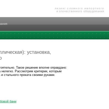
лизинг сложного импортного
и отечественного оборудования
пания
лическая): установка,
о
оятельно. Такое решение вполне оправдано:
 нелегко. Рассмотрим критерии, которым
 и стального проката своими руками.
убовой бани