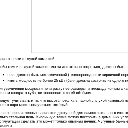
риант печки с глухой каменкой
обы камни в глухой каменке могли достаточно нагреться, должны быть 
печь должна быть металлической (теплопроводности кирпичной пере
иметь мощность не более 25 кВт (баня должна состоять из одного п
и увеличении мощности печи растут её размеры, и площадь контакта кам
коном квадрата-куба, не «поспевает» за её объёмом.
едует учитывать и то, что высота потолка в парной с глухой каменкой 
гкого пара может получиться тяжёлый.
 всех перечисленных вариантов доступной для самостоятельного изгот
лько стальная печь. Кирпичную также можно построить в домашних усл
сплуатации сделать это может только опытный печник. Чугунные банные
ловиях.