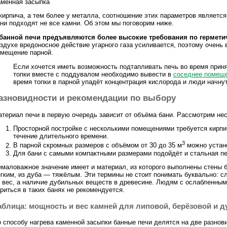
менная засыпка
кирпича, а тем более у металла, соотношение этих параметров являетс
ни подходят не все камни. Об этом мы поговорим ниже.
 банной печи предъявляются более высокие требования по гермети
здухе вредоносное действие угарного газа усиливается, поэтому очень
мещение парной.
Если хочется иметь возможность подтапливать печь во время прин
топки вместе с поддувалом необходимо вывести в
соседнее помещ
время топки в парной упадёт концентрация кислорода и люди начну
азновидности и рекомендации по выбору
териал печи в первую очередь зависит от объёма бани. Рассмотрим нес
Просторной постройке с несколькими помещениями требуется кирпич
течение длительного времени.
3
В парной скромных размеров с объёмом от 30 до 35 м
можно устано
Для бани с самыми компактными размерами подойдёт и стальная пе
маловажное значение имеет и материал, из которого выполнены стены 
гким, из дуба — тяжёлым. Эти термины не стоит понимать буквально: с
 вес, а наличие дубильных веществ в древесине. Людям с ослабленным
риться в таких банях не рекомендуется.
аблица: мощность и вес камней для липовой, берёзовой и д
 способу нагрева каменной засыпки банные печи делятся на две разнов