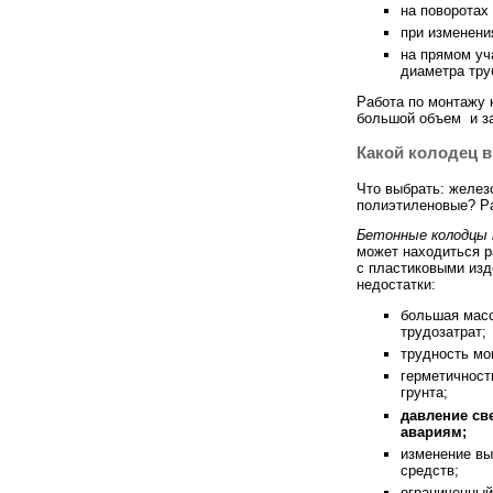
на поворотах 
при изменени
на прямом уч
диаметра тру
Работа по монтажу 
большой объем и за
Какой колодец 
Что выбрать: желез
полиэтиленовые? Ра
Бетонные колодцы 
может находиться р
с пластиковыми из
недостатки:
большая масс
трудозатрат;
трудность мо
герметичност
грунта;
давление св
авариям;
изменение вы
средств;
ограниченный