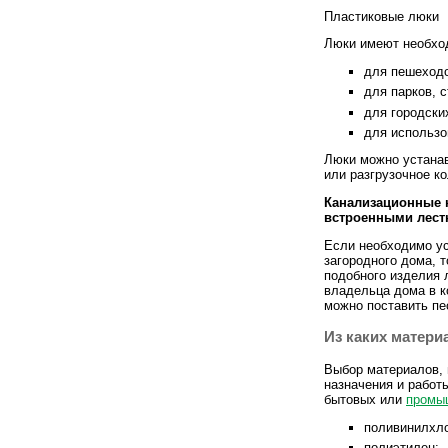
Пластиковые люки
Люки имеют необход
для пешеходо
для парков, с
для городски
для использо
Люки можно устанав
или разгрузочное ко
Канализационные 
встроенными лест
Если необходимо у
загородного дома, 
подобного изделия 
владельца дома в 
можно поставить пе
Из каких матер
Выбор материалов, 
назначения и работ
бытовых или
промы
поливинилхл
полиэтилен;