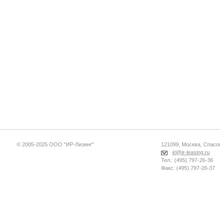
© 2005-2025 ООО "ИР-Лизинг"
121099, Москва, Спасопе
irl@ir-leasing.ru
Тел.: (495) 797-26-36
Факс: (495) 797-26-37