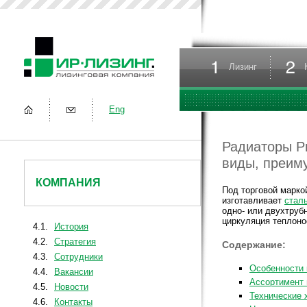
Лизинг
Eng
Радиаторы P
виды, преим
КОМПАНИЯ
Под торговой марк
изготавливает
стал
одно- или двухтруб
циркуляция теплон
4.1.
История
4.2.
Стратегия
Содержание:
4.3.
Сотрудники
Особенности 
4.4.
Вакансии
Ассортимент 
4.5.
Новости
Технические 
4.6.
Контакты