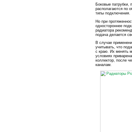
Боковые патрубки, 
располагаются по о
типы подключения.
Но при протяженнос
одностороннее под
радиатора рекоменд
подача делается св
В случае применени
учитывать, что пода
с краю. Их менять 
условиях приварена
коллектор, после ч
каналам.