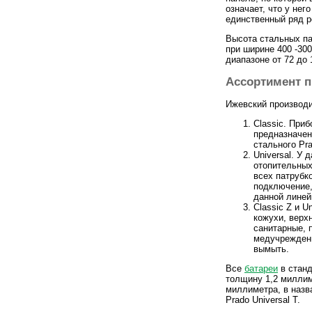
означает, что у нег
единственный ряд р
Высота стальных па
при ширине 400 -300
диапазоне от 72 до
Ассортимент 
Ижевский производи
Classic. При
предназначен
стального Pr
Universal. У
отопительных
всех патрубк
подключение,
данной линей
Classic Z и U
кожухи, верх
санитарные, 
медучреждени
вымыть.
Все
батареи
в станд
толщину 1,2 миллим
миллиметра, в назв
Prado Universal Т.