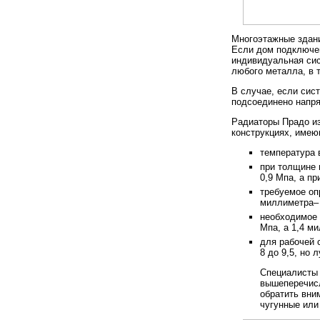
Многоэтажные здан
Если дом подключен
индивидуальная сис
любого металла, в т
В случае, если сис
подсоединено напря
Радиаторы Прадо из
конструкциях, име
температура 
при толщине 
0,9 Мпа, а пр
требуемое оп
миллиметра– 
необходимое 
Мпа, а 1,4 ми
для рабочей 
8 до 9,5, но л
Специалисты 
вышеперечисл
обратить вни
чугунные или