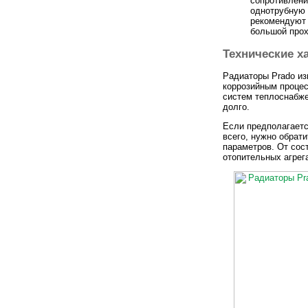
сопротивлени
однотрубную 
рекомендуют 
большой прох
Технические х
Радиаторы Prado из
коррозийным процес
систем теплоснабже
долго.
Если предполагаетс
всего, нужно обрат
параметров. От сост
отопительных агрег