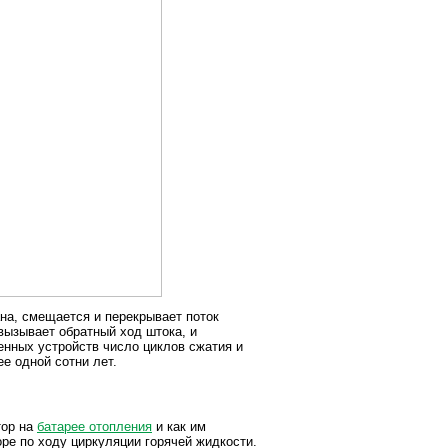
на, смещается и перекрывает поток
вызывает обратный ход штока, и
енных устройств число циклов сжатия и
ее одной сотни лет.
тор на
батарее отопления
и как им
ре по ходу циркуляции горячей жидкости.