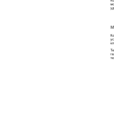
Ко
мо
уд
М
Ко
ус
кл
Те
га
те