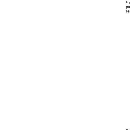
Чт
ра
ге