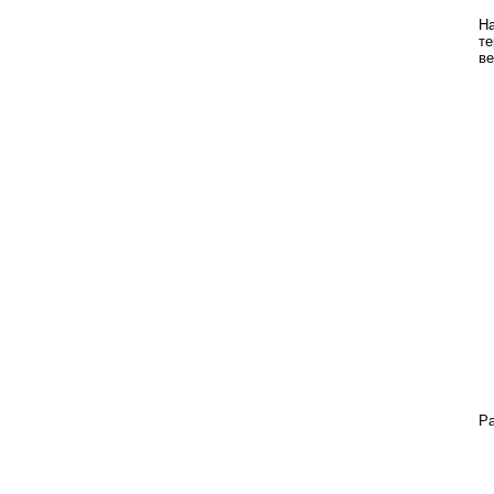
На
те
ве
Ра