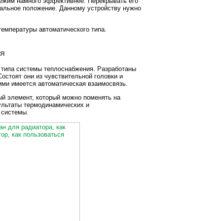
режим намного эффективнее. Перекрывать его
чальное положение. Данному устройству нужно
температуры автоматического типа.
ия
т типа системы теплоснабжения. Разработаны
остоят они из чувствительной головки и
ими имеется автоматическая взаимосвязь.
ый элемент, который можно поменять на
зультаты термодинамических и
 системы.