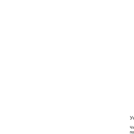
У
Чт
по