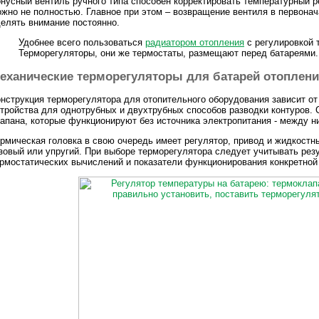
нусный вентиль ручного типа способен корректировать температурный 
жно не полностью. Главное при этом – возвращение вентиля в первона
елять внимание постоянно.
Удобнее всего пользоваться
радиатором отопления
с регулировкой 
Терморегуляторы, они же термостаты, размещают перед батареями.
еханические терморегуляторы для батарей отоплен
нструкция терморегулятора для отопительного оборудования зависит о
тройства для однотрубных и двухтрубных способов разводки контуров. С
апана, которые функционируют без источника электропитания - между н
рмическая головка в свою очередь имеет регулятор, привод и жидкостн
зовый или упругий. При выборе терморегулятора следует учитывать ре
рмостатических вычислений и показатели функционирования конкретной