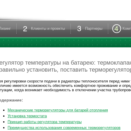
Лизинг
Клиенты и проекты
Партнеры
Ком
егулятор температуры на батарею: термоклапан
равильно установить, поставить терморегулятор
я регулировки скорости подачи в радиаторы теплоносителя перед ними
личию имеется возможность обеспечить комфортное проживание и опре
туации, когда возникает необходимость в отключении участка трубопров
одержание:
Механические терморегуляторы для батарей отопления
Установка термостата
Принцип работы регулятора температуры
Преимущества использования современных терморегуляторов