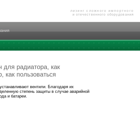
лизинг сложного импортного
и отечественного оборудования
пания
 для радиатора, как
, как пользоваться
 устанавливают вентили. Благодаря их
деленную степень защиты в случае аварийной
ода и батареи.