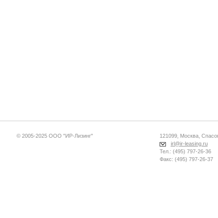
© 2005-2025 ООО "ИР-Лизинг"
121099, Москва, Спасопе
irl@ir-leasing.ru
Тел.: (495) 797-26-36
Факс: (495) 797-26-37