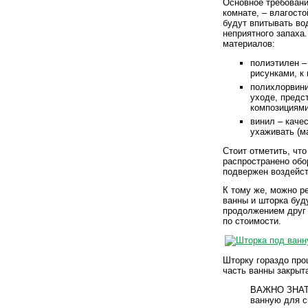
Основное требовани
комнате, – влагост
будут впитывать во
неприятного запаха
материалов:
полиэтилен –
рисунками, к
полихлорвини
уходе, предс
композициями
винил – каче
ухаживать (м
Стоит отметить, чт
распространено об
подвержен воздейс
К тому же, можно р
ванны и шторка буд
продолжением друг 
по стоимости.
Шторку гораздо про
часть ванны закрыт
ВАЖНО ЗНАТЬ
ванную для с