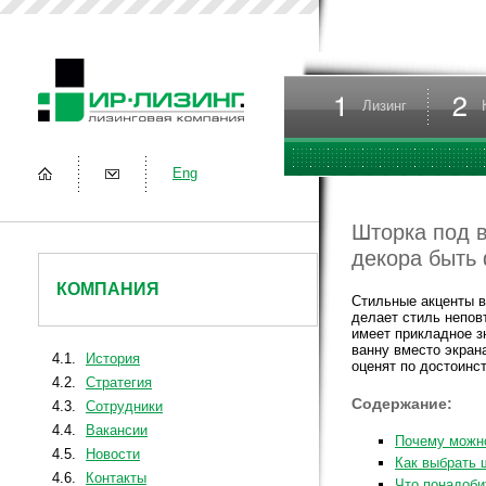
Лизинг
Eng
Шторка под в
декора быть
КОМПАНИЯ
Стильные акценты в
делает стиль непов
имеет прикладное з
ванну вместо экрана
4.1.
История
оценят по достоинс
4.2.
Стратегия
Содержание:
4.3.
Сотрудники
4.4.
Вакансии
Почему можно
4.5.
Новости
Как выбрать 
4.6.
Контакты
Что понадоби