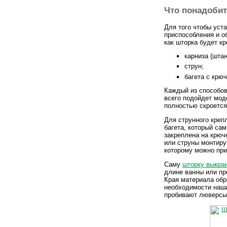
Что понадобит
Для того чтобы уст
приспособления и о
как шторка будет к
карниза (шта
струн;
багета с крю
Каждый из способов
всего подойдет мод
полностью скроется
Для струнного креп
багета, который са
закреплена на крюч
или струны монтиру
которому можно при
Саму
шторку выкра
длине ванны или пр
Края материала обр
необходимости наши
пробивают люверсы