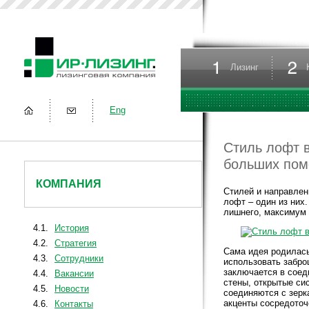
Лизинг
Eng
Стиль лофт 
больших по
КОМПАНИЯ
Стилей и направлен
лофт – один из них
лишнего, максимум 
4.1.
История
4.2.
Стратегия
Сама идея родилась
4.3.
Сотрудники
использовать забро
заключается в соед
4.4.
Вакансии
стены, открытые си
4.5.
Новости
соединяются с зер
акценты сосредоточ
4.6.
Контакты