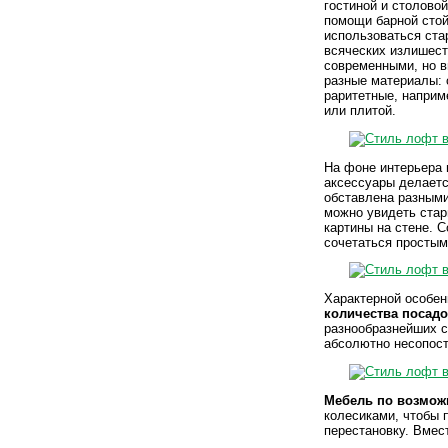
гостиной и столово
помощи барной стой
использоваться ста
всяческих излишест
современными, но в
разные материалы: 
раритетные, наприм
или плитой.
На фоне интерьера 
аксессуары делаетс
обставлена разным
можно увидеть стар
картины на стене. 
сочетаться просты
Характерной особе
количества посадо
разнообразнейших с
абсолютно несопост
Мебель по возмож
колесиками, чтобы 
перестановку. Вме