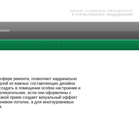
лизинг сложного импортного
и отечественного оборудования
пания
 сфере ремонта, позволяют кардинально
дной из важных составляющих дизайна
 создать в помещении особое настроение и
влекательнее, если они оформлены с
Такой прием создает визуальный эффект
вневом потолке, а для многоуровневых
м.