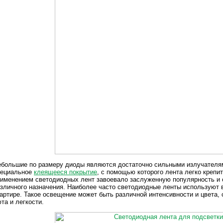
большие по размеру диоды являются достаточно сильными излучателям
пециальное
клеящееся покрытие
, с помощью которого лента легко крепи
именением светодиодных лент завоевало заслуженную популярность и 
зличного назначения. Наиболее часто светодиодные ленты используют
артире. Такое освещение может быть различной интенсивности и цвета
та и легкости.