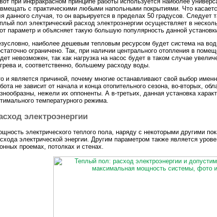
вот при инфракрасном принципе работы используется наиболее универ
вмещать с практическими любыми напольными покрытиями. Что касаетс
я данного случая, то он варьируется в пределах 50 градусов. Следует т
плый пол электрический расход электроэнергии осуществляет в нескол
от параметр и объясняет такую большую популярность данной установк
зусловно, наиболее дешевым тепловым ресурсом будет система на водн
статочно ограничено. Так, при наличии центрального отопления в поме
дет невозможен, так как нагрузка на насос будет в таком случае увели
грева и, соответственно, большему расходу воды.
о и является причиной, почему многие останавливают свой выбор именн
бота не зависит от начала и конца отопительного сезона, во-вторых, об
знообразны, нежели их оппоненты. А в-третьих, данная установка хара
тимального температурного режима.
асход электроэнергии
щность электрического теплого пола, наряду с некоторыми другими по
схода электрической энергии. Другим параметром также является урове
онных проемах, потолках и стенах.