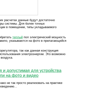
ких расчетах данные будут достаточно
тры системы. Для более точных
яции в помещении, типы укладываемого
обретать
теплый
пол электрический мощность
равило, указываются на фото в прилагающейся
регулятора, так как данная конструкция
использования электроэнергии. Это возможно
 воздуха.
я и допустимая для устройства
али на фото и видео
ако не так просто реализовать на практике
оведению...