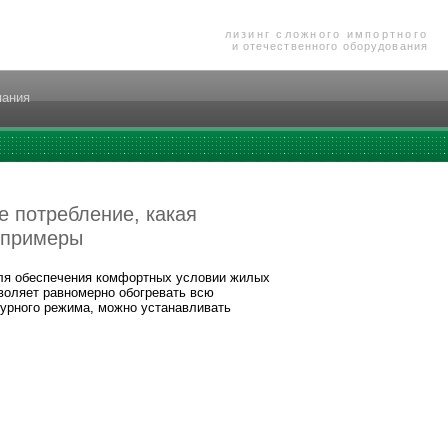
лизинг сложного импортного
и отечественного оборудования
пания
е потребление, какая
 примеры
для обеспечения комфортных условии жилых
воляет равномерно обогревать всю
турного режима, можно устанавливать