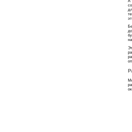
А 
со
дл
те
эт
Бе
до
бу
на
Эт
ра
ра
оп
Р
Мо
ра
ок