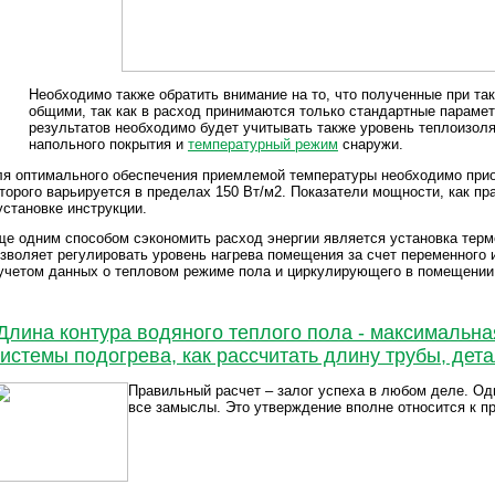
Необходимо также обратить внимание на то, что полученные при та
общими, так как в расход принимаются только стандартные параме
результатов необходимо будет учитывать также уровень теплоизол
напольного покрытия и
температурный режим
снаружи.
я оптимального обеспечения приемлемой температуры необходимо при
торого варьируется в пределах 150 Вт/м2. Показатели мощности, как п
установке инструкции.
е одним способом сэкономить расход энергии является установка термо
зволяет регулировать уровень нагрева помещения за счет переменного 
учетом данных о тепловом режиме пола и циркулирующего в помещении
Длина контура водяного теплого пола - максимальна
истемы подогрева, как рассчитать длину трубы, дет
Правильный расчет – залог успеха в любом деле. Одн
все замыслы. Это утверждение вполне относится к пр