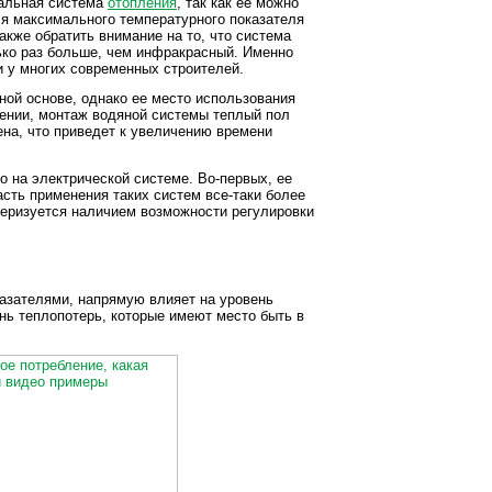
сальная система
отопления
, так как ее можно
я максимального температурного показателя
акже обратить внимание на то, что система
ько раз больше, чем инфракрасный. Именно
и у многих современных строителей.
ой основе, однако ее место использования
щении, монтаж водяной системы теплый пол
чена, что приведет к увеличению времени
о на электрической системе. Во-первых, ее
ласть применения таких систем все-таки более
ктеризуется наличием возможности регулировки
казателями, напрямую влияет на уровень
нь теплопотерь, которые имеют место быть в