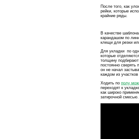
После того, как ул
рейки, которые исп
крайние ряды.
В качестве шаблона
карандашом по лини
клещи для резки и
Для укладки по од
которые отделяются
толщину подбирают 
постоянно сверять 
он не начал застыв
каждом из участков 
Ходить по
полу мож
переходят к укладк
как широко применя
затирочной смесью.