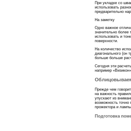
При укладке со шва
использовать разн
предварительно нар
На заметку
Одно важное отличи
значительно более 
использовать и тон
поверхности.
На количество испо
диагонального (он 
больше больше расч
Сегодня эти расчет
например «Визикон
Облицовываем
Прежде чем говорит
на важность правил
упускают из вниман
возможность точно 
прожектора и лампы
Подготовка пом