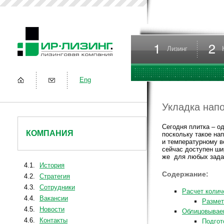
Лизинг
Eng
Укладка нап
Сегодня плитка – о
КОМПАНИЯ
поскольку такое на
и температурному в
сейчас доступен ши
же для любых зада
4.1.
История
Содержание:
4.2.
Стратегия
4.3.
Сотрудники
Расчет колич
4.4.
Вакансии
Размет
4.5.
Новости
Облицовывае
4.6.
Контакты
Подгот