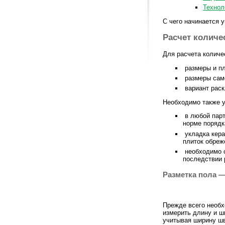
Технол
С чего начинается 
Расчет количе
Для расчета количе
размеры и п
размеры само
вариант раск
Необходимо также у
в любой парт
норме порядк
укладка кера
плиток обреж
необходимо о
последствии 
Разметка пола 
Прежде всего необх
измерить длину и ш
учитывая ширину шв