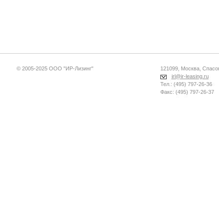
© 2005-2025 ООО "ИР-Лизинг"
121099, Москва, Спасопе
irl@ir-leasing.ru
Тел.: (495) 797-26-36
Факс: (495) 797-26-37