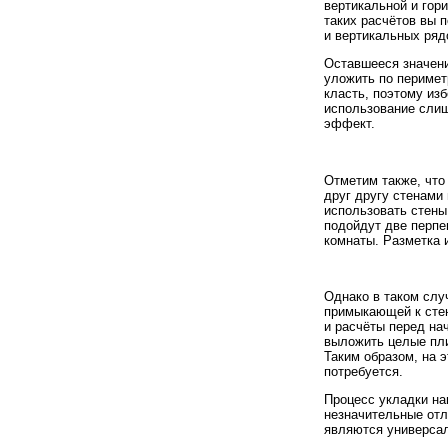
вертикальной и гор
таких расчётов вы 
и вертикальных ряд
Оставшееся значени
уложить по перимет
класть, поэтому изб
использование слиш
эффект.
Отметим также, что
друг другу стенами
использовать стены
подойдут две перпе
комнаты. Разметка 
Однако в таком слу
примыкающей к стен
и расчёты перед на
выложить целые пли
Таким образом, на 
потребуется.
Процесс укладки на
незначительные отл
являются универсал