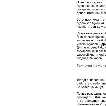
Поверхность, на ко
выровненной и глад
поверхности его по
дополнительной жес
Бетонные полы – это
гидроизоляционная 
позаботиться до ук
Основание должно б
Любые имеющиеся де
выравнивают любой
уборки мусора и др
Для этих целей бол
эмульсионный соста
широкой кисти или 
позднее 24 часов.
Технология мон
Укладка напольно
работать с небольш
не более 15 минут.
Лучше разводить кл
пропадали. Для нан
отдать предпочтени
обязательно необх