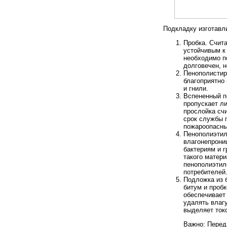
Подкладку изготавл
Пробка. Счит
устойчивым к
необходимо п
долговечен, 
Пенополистир
благоприятно 
и гнили.
Вспененный п
пропускает ли
прослойка сч
срок службы 
пожароопасны
Пенополиэтил
влагонепрони
бактериям и 
такого матер
пенополиэтил
потребителей.
Подложка из 
битум и проб
обеспечивает
удалять влагу
выделяет ток
Важно: Перед