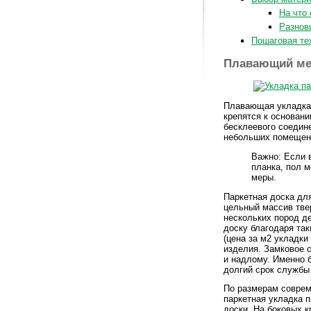
На что
Разнов
Пошаговая те
Плавающий мет
Плавающая укладка 
крепятся к основан
бесклеевого соедин
небольших помещени
Важно: Если 
планка, пол 
меры.
Паркетная доска дл
цельный массив тве
нескольких пород д
доску благодаря так
(цена за м2 укладки 
изделия. Замковое 
и надлому. Именно 
долгий срок службы
По размерам соврем
паркетная укладка 
доски. На боковых к