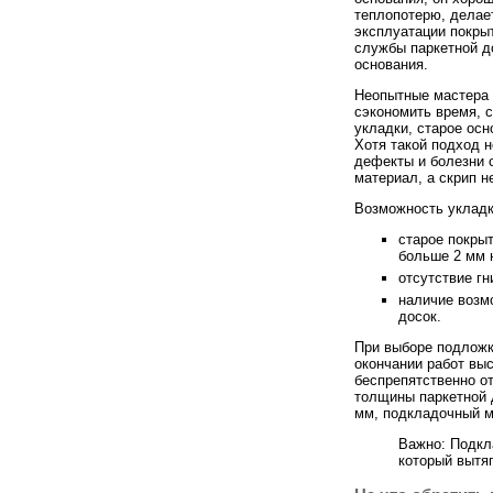
теплопотерю, дела
эксплуатации покры
службы паркетной до
основания.
Неопытные мастера 
сэкономить время, 
укладки, старое осн
Хотя такой подход н
дефекты и болезни с
материал, а скрип н
Возможность укладк
старое покры
больше 2 мм н
отсутствие гн
наличие возмо
досок.
При выборе подложк
окончании работ вы
беспрепятственно о
толщины паркетной 
мм, подкладочный м
Важно: Подкл
который вытя