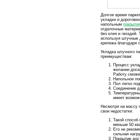
Долгое время парке
укладки и дорогови
напольным
покрыти
отделочные материа
без клея и гвоздей.
используя штучные 
крепежа благодаря 
Укладка штучного п
преимуществам:
Процесс укла
желании доски
Работу сможе
Напольное по
Пол легко по
Соединение д
Температурный
имеет возмож
Несмотря на массу 
свои недостатки:
Такой способ
меньше 50 кв
Его не рекоме
сильная нагру
Покрытие дос