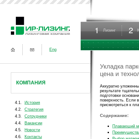
Лизинг
Eng
Укладка парк
цена и техно
КОМПАНИЯ
Аккуратно уложенные
результате тщатель
подготовки основан
поверхность. Если в
4.1.
История
присмотреться к пл
4.2.
Стратегия
Содержание:
4.3.
Сотрудники
4.4.
Вакансии
Плавающий ме
4.5.
Новости
Преимущества
4.6.
Контакты
Выбор матери