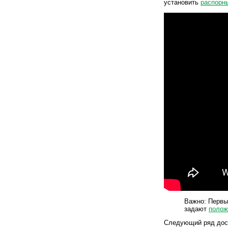
установить
распорн
Важно: Первы
задают
полож
Следующий ряд досо