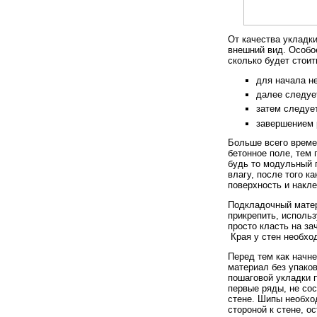
От качества укладки
внешний вид. Особое
сколько будет стоит
для начала не
далее следуе
затем следуе
завершением 
Больше всего време
бетонное поле, тем
будь то модульный п
влагу, после того к
поверхность и накл
Подкладочный матер
прикрепить, исполь
просто класть на з
Края у стен необхо
Перед тем как начн
материал без упако
пошаговой укладки 
первые ряды, не со
стене. Шипы необхо
стороной к стене, о