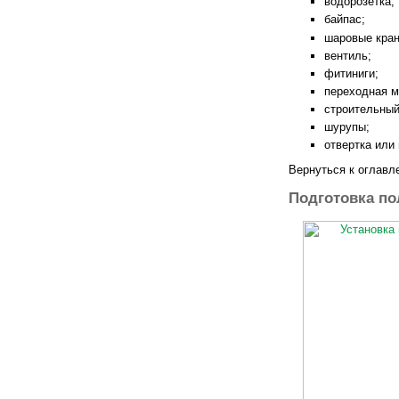
водорозетка;
байпас;
шаровые кран
вентиль;
фитиниги;
переходная м
строительный
шурупы;
отвертка или
Вернуться к оглавл
Подготовка по