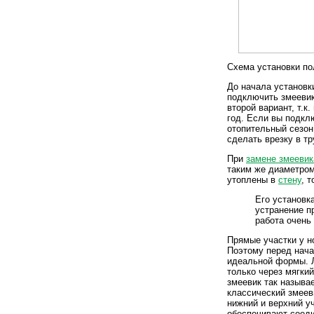
Схема установки по
До начала установк
подключить змееви
второй вариант, т.к
год. Если вы подклю
отопительный сезон.
сделать врезку в тр
При
замене змеевик
таким же диаметром
утоплены в
стену
, 
Его установк
устранение п
работа очень
Прямые участки у н
Поэтому перед нача
идеальной формы. Л
только через мягкий
змеевик так называ
классический змеев
нижний и верхний у
обеспечивают соеди