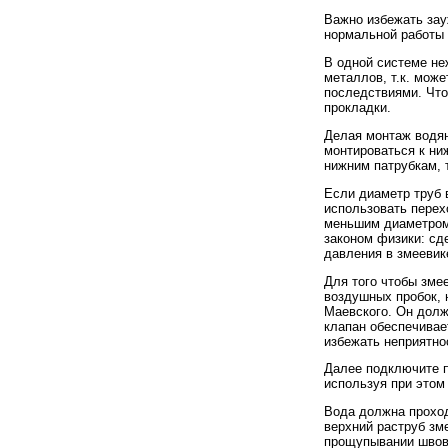
Важно избежать зау
нормальной работы 
В одной системе не
металлов, т.к. мож
последствиями. Что
прокладки.
Делая монтаж водян
монтироваться к ни
нижним патрубкам, 
Если диаметр труб 
использовать перех
меньшим диаметром,
законом физики: сд
давления в змеевике
Для того чтобы зме
воздушных пробок, 
Маевского. Он долж
клапан обеспечивае
избежать неприятно
Далее подключите п
используя при этом
Вода должна проход
верхний раструб зм
прощупывании швов 