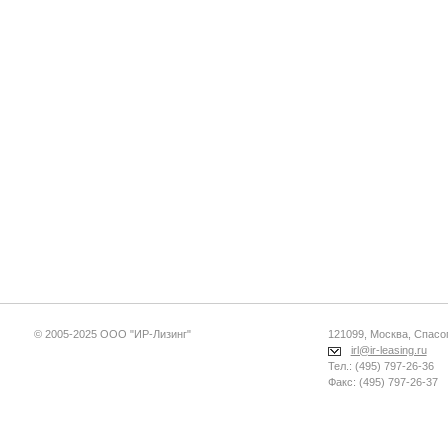
© 2005-2025 ООО "ИР-Лизинг"
121099, Москва, Спасопе
irl@ir-leasing.ru
Тел.: (495) 797-26-36
Факс: (495) 797-26-37