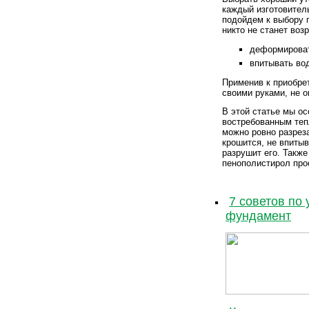
каждый изготовитель
подойдем к выбору 
никто не станет воз
деформироват
впитывать вод
Применив к приобре
своими руками, не о
В этой статье мы о
востребованным тепл
можно ровно разреза
крошится, не впитыв
разрушит его. Также
пенополистирол про
7 советов по
фундамент