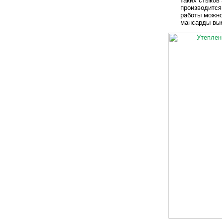
таких стыков
производится
работы можно
мансарды вы