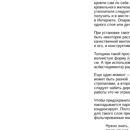
кровли сам по себе 
кровельного железа
утеплителя следует
получить и в месте 
в Интернете. Опира
одного слоя или де
При установке тако
быть некоторое рас
качественной венти
и его, и конструкти
Толщина такой прос
волнистую форму (ч
см. А при использо
асбестоцемента) ра
Еще один момент — 
может быть разной.
стропилами, а второ
следует набить дер
работы это не отраз
Чтобы предохранить
накладывается паро
конденсирует. Поэт
для такого слоя пр
фольгированные ма
Нужно знать,