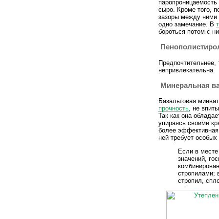
паропроницаемость 
сыро. Кроме того, 
зазоры между ними 
одно замечание. В
бороться потом с н
Пенополистиро
Предпочтительнее, 
непривлекательна.
Минеральная ва
Базальтовая минват
прочность
, не впит
Так как она облада
упираясь своими кр
более эффективная.
ней требует особых
Если в месте
значений, го
комбинирован
стропилами; 
стропил, спл