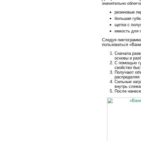
значительно облегча
резиновые пе
большая губк
щетка с полу
емкость для 
Следуя пиктограмма
пользоваться «Вани
Сначала разв
основы и раз
С помощью гу
свойство быс
Получают объ
распределяя 
Сильные загр
внутрь слежа
После нанесе