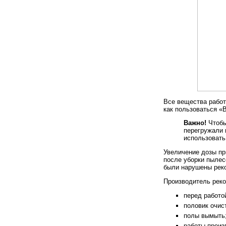
Все вещества работа
как пользоваться «
Важно!
Чтобы
перегружали 
использовать
Увеличение дозы при
после уборки пылес
были нарушены реко
Производитель реко
перед работо
половик очис
полы вымыть
работы произ