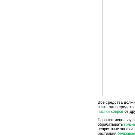
Все средства должн
взять одно средств
чистки ковров
от дру
Порошок используют
обрабатывать
грязн
неприятные запахи.
растворяя
белковые