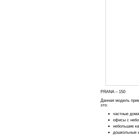
PRANA – 150
Данная модель прим
это:
частные дома
офисы с неб
небольшие ка
дошкольные и