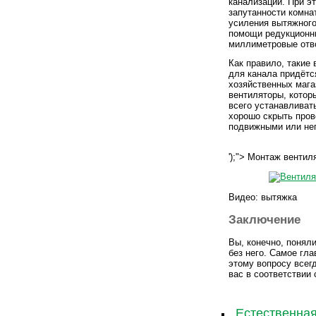
канализации. При э
запутанности комна
усиления вытяжного
помощи редукционны
миллиметровые отв
Как правило, такие
для канала придётс
хозяйственных мага
вентиляторы, котор
всего устанавливат
хорошо скрыть пров
подвижными или не
');"> Монтаж венти
Видео: вытяжка
Заключение
Вы, конечно, понял
без него. Самое гла
этому вопросу всег
вас в соответствии 
Естественная