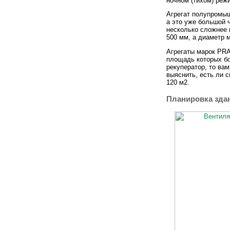
ночном (тихом) реж
Агрегат полупромы
а это уже большой 
несколько сложнее и
500 мм, а диаметр 
Агрегаты марок PR
площадь которых бо
рекуператор, то ва
выяснить, есть ли 
120 м2.
Планировка зда