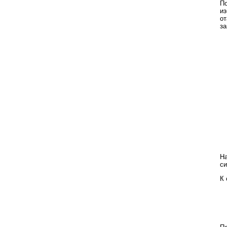
По
из
от
за
На
си
К 