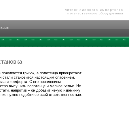
лизинг сложного импортного
и отечественного оборудования
пания
становка
 появляется грибок, а полотенца приобретают
й стали становится настоящим спасением.
пла и комфорта. С его появлением
стро высушить полотенце и мелкое белье. Не
стати, напротив – он добавит некую изюминку
упке нужно подойти со всей ответственностью.