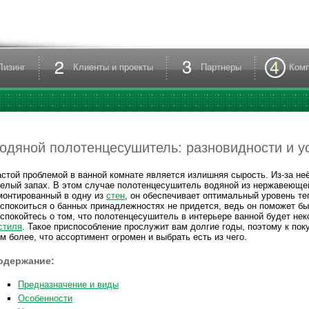
Лизинг
Клиенты и проекты
Партнеры
Ком
одяной полотенцесушитель: разновидности и у
стой проблемой в ванной комнате является излишняя сырость. Из-за неё
елый запах. В этом случае полотенцесушитель водяной из нержавеюще
онтированный в одну из
стен
, он обеспечивает оптимальный уровень те
спокоиться о банных принадлежностях не придется, ведь он поможет бы
спокойтесь о том, что полотенцесушитель в интерьере ванной будет нек
стиля
. Такое приспособление прослужит вам долгие годы, поэтому к пок
м более, что ассортимент огромен и выбрать есть из чего.
одержание:
Предназначение и виды
Особенности