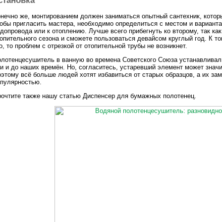
нечно же, монтированием должен заниматься опытный сантехник, который
обы пригласить мастера, необходимо определиться с местом и варианта
допровода или к отоплению. Лучше всего прибегнуть ко второму, так как
опительного сезона и сможете пользоваться девайсом круглый год. К т
о, то проблем с отрезкой от отопительной трубы не возникнет.
лотенцесушитель в ванную во времена Советского Союза устанавливал
и и до наших времён. Но, согласитесь, устаревший элемент может знач
этому всё больше людей хотят избавиться от старых образцов, а их за
пулярностью.
очтите также нашу статью Диспенсер для бумажных полотенец.