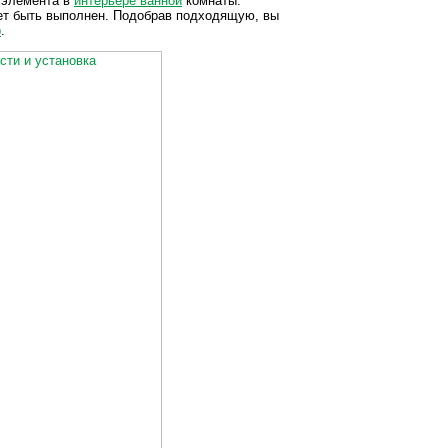
 элемента в
интерьере ванной
комнаты.
жет быть выполнен. Подобрав подходящую, вы
р
.