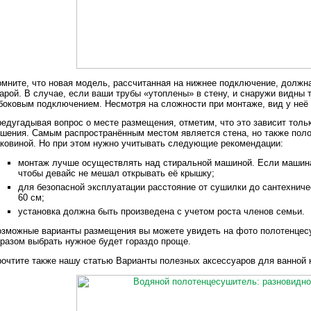
мните, что новая модель, рассчитанная на нижнее подключение, должна
арой. В случае, если ваши трубы «утоплены» в стену, и снаружи видны
боковым подключением. Несмотря на сложности при монтаже, вид у неё
едугадывая вопрос о месте размещения, отметим, что это зависит толь
шения. Самым распространённым местом является стена, но также пол
ковиной. Но при этом нужно учитывать следующие рекомендации:
монтаж лучше осуществлять над стиральной машиной. Если машина с
чтобы девайс не мешал открывать её крышку;
для безопасной эксплуатации расстояние от сушилки до сантехнич
60 см;
установка должна быть произведена с учетом роста членов семьи.
зможные варианты размещения вы можете увидеть на фото полотенцесу
разом выбрать нужное будет гораздо проще.
очтите также нашу статью Варианты полезных аксессуаров для ванной 