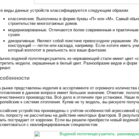
се виды данных устройств классифицируются следующим образом:
классические. Выполнены в форме буквы «П» или «М». Самый обычн
строительстве многоэтажных домов.
модернизированные. Отличаются более современным и практичным 
сушки.
декоративные. Являют собой поистине превосходное украшение. И
конструкций — петли или каскада, например. Если хотите иметь уни
который воплотит в реальность все ваши фантазии.
ычно водяной полотенцесушитель из нержавеющей стали имеет цвет «с
третить модели, окрашенные в белый цвет. Разнообразие видов и форм
риант.
собенности
 рынке представлены изделия в ассортименте от огромного количества 
готовления в данном вопросе имеет большое значение. Отметим: поло
ечественного производства. Всё дело в отличиях при установке. Наши 
ропейские к системе отопления. Купив не ту модель, вы рискуете получ
ссийские устройства произведены с учётом особенностей агрессивной с
ть попросту не рассчитаны на действие некоторых факторов. В результ
аль пострадает от коррозии. Если вы решили приобрести новый водяно
советоваться с квалифицированным специалистом.