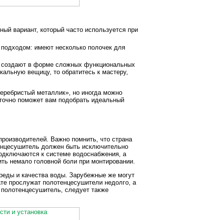
ый вариант, который часто используется при
подходом: имеют несколько полочек для
х создают в форме сложных функциональных
кальную вещицу, то обратитесь к мастеру,
еребристый металлик», но иногда можно
 точно поможет вам подобрать идеальный
производителей. Важно помнить, что страна
тенцесушитель должен быть исключительно
подключаются к системе водоснабжения, а
ить немало головной боли при монтировании.
реды и качества воды. Зарубежные же могут
ате прослужат полотенцесушители недолго, а
й полотенцесушитель, следует также