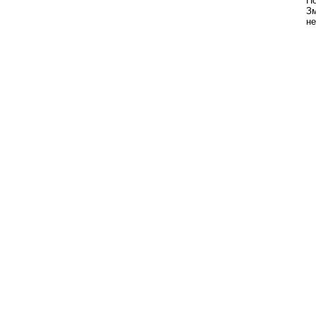
По
Зм
не