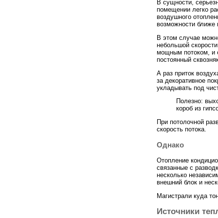
В сущности, серьез
помещении легко ра
воздушного отоплени
возможности ближе 
В этом случае можн
небольшой скорости 
мощным потоком, и 
постоянный сквозняк
А раз приток воздух
за декоративное по
укладывать под чист
Полезно: вых
короб из гипс
При потолочной раз
скорость потока.
Однако
Отопление кондицио
связанные с развод
несколько независи
внешний блок и неск
Магистрали куда то
Источники теп