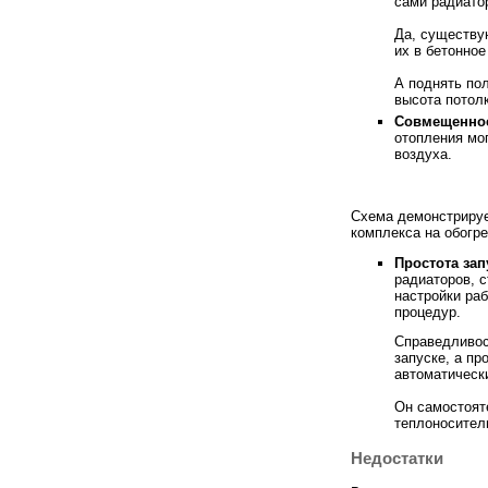
сами радиато
Да, существу
их в бетонное
А поднять по
высота потол
Совмещеннос
отопления мо
воздуха.
Схема демонстрируе
комплекса на обогре
Простота зап
радиаторов, с
настройки ра
процедур.
Справедливос
запуске, а п
автоматическ
Он самостоят
теплоносител
Недостатки