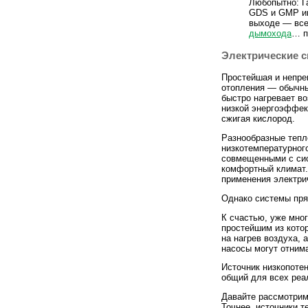
Любопытно: Г
GDS и GMP им
выходе — все
дымохода
… п
Электрические 
Простейшая и непре
отопления — обычны
быстро нагревает в
низкой энергоэффек
сжигая кислород.
Разнообразные тепл
низкотемпературног
совмещенными с сис
комфортный климат.
применения электрич
Однако системы пря
К счастью, уже мно
простейшим из кото
на нагрев воздуха, 
насосы могут отнима
Источник низкопоте
общий для всех реа
Давайте рассмотрим
Точнее, источники т