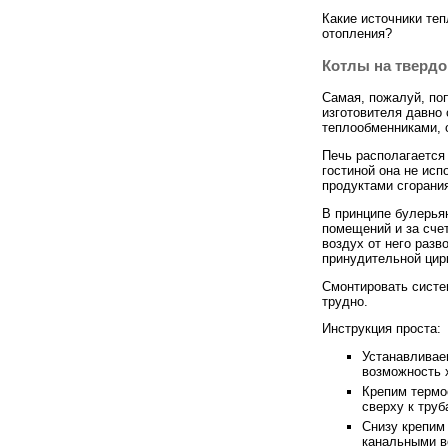
Какие источники те
отопления?
Котлы на твердо
Самая, пожалуй, по
изготовителя давно
теплообменниками, 
Печь располагается 
гостиной она не исп
продуктами сгорани
В принципе булерья
помещений и за сче
воздух от него раз
принудительной цир
Смонтировать систе
трудно.
Инструкция проста:
Устанавливае
возможность 
Крепим термо
сверху к тру
Снизу крепим
канальными в