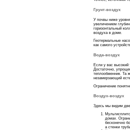
Грунт-воздух
У почвы ниже уровня
увеличением глубины
горизонтальный кол
воздуха в доме.
Геотермальные насо
как самого устройств
Вода-воздух
Если у вас высокий
Достаточно, упрощен
теплообменник. Та 
незамерзающий ест
Ограничение понятно
Воздух-воздух
Здесь мы видим две
Мультисплитс
домах. Ограни
бесконечно б
а стенки тру