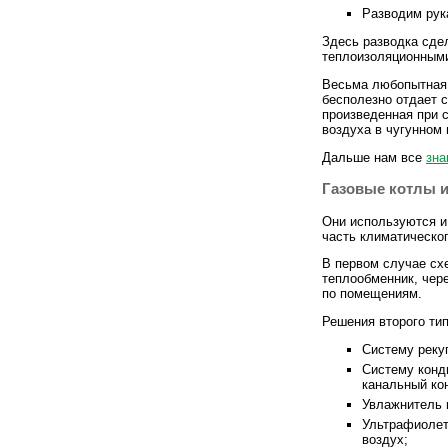
Разводим рука
Здесь разводка сде
теплоизоляционными
Весьма любопытная
бесполезно отдает 
произведенная при 
воздуха в чугунном
Дальше нам все
зна
Газовые котлы и
Они используются и
часть климатическо
В первом случае схе
теплообменник, чере
по помещениям.
Решения второго ти
Систему реку
Систему конди
канальный ко
Увлажнитель 
Ультрафиолет
воздух;