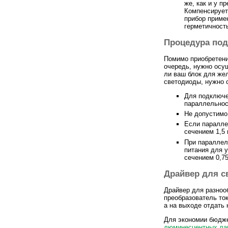
же, как и у п
Компенсирует
прибор приме
герметичност
Процедура по
Помимо приобретени
очередь, нужно осу
ли ваш блок для же
светодиоды, нужно 
Для подключе
параллельнос
Не допустимо
Если паралле
сечением 1,5
При параллел
питания для 
сечением 0,75
Драйвер для с
Драйвер для разно
преобразователь ток
а на выходе отдать
Для экономии бюдже
люминесцентных ла