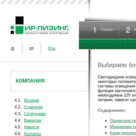
Лизинг
Eng
Выбираем бл
Светодиодное освещ
КОМПАНИЯ
некоторых положите
системы освещения 
функция заключаетс
необходимые 12V или
питания, зависит ср
4.1.
История
4.2.
Стратегия
Содержание:
4.3.
Сотрудники
4.4.
Вакансии
Преимуществ
Маркировка с
4.5.
Новости
Какая мощнос
4.6.
Контакты