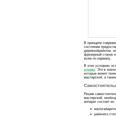
В принципе совреме
состоянии предоста
деревообработки, но
фрезерный станок п
всем по карману.
В этих условиях ос
руками
. Это в зна
которые может поне
мастерской, а такж
Самостоятельн
Решив самостоятель
мастерской, необхо
аппарат состоит из:
малогабаритн
рабочего сто