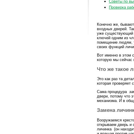
Советы по вы
Проверка раб
Конечно же, бывают
входных дверей. Та
уже существующий с
ключей одним из чл
помещение людям, 
своих функций личин
Вот именно в этом 
которую мы сейчас 
Что же такое 
Это как раз та дет
которая проверяет 
Сама процедура
за
двери, потому что э
механизма. И в общ
Замена личинк
Вооружаемся кресто
открываем дверь и 
личинка (он находит
и вращая против ча