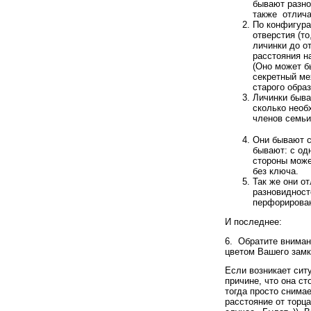
бывают разно
также отлича
По конфигура
отверстия (т
личинки до о
расстояния на
(Оно может б
секретный ме
старого образ
Личинки быва
сколько необ
членов семьи
Они бывают с
бывают: с од
стороны може
без ключа.
Так же они о
разновидност
перфорирован
И последнее:
6. Обратите вниман
цветом Вашего замк
Если возникает сит
причине, что она с
тогда просто снима
расстояние от торц