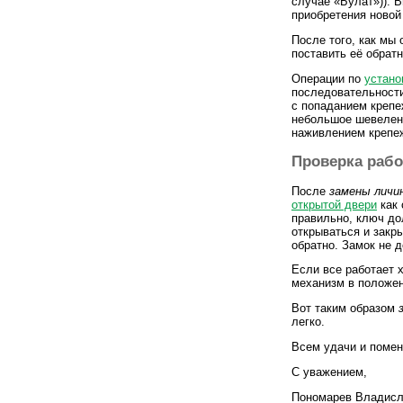
случае «Булат»)). 
приобретения новой
После того, как мы
поставить её обратн
Операции по
устано
последовательности
с попаданием крепе
небольшое шевелени
наживлением крепеж
Проверка рабо
После
замены личи
открытой двери
как 
правильно, ключ до
открываться и закр
обратно. Замок не 
Если все работает 
механизм в положен
Вот таким образом
легко.
Всем удачи и помен
С уважением,
Пономарев Владисл