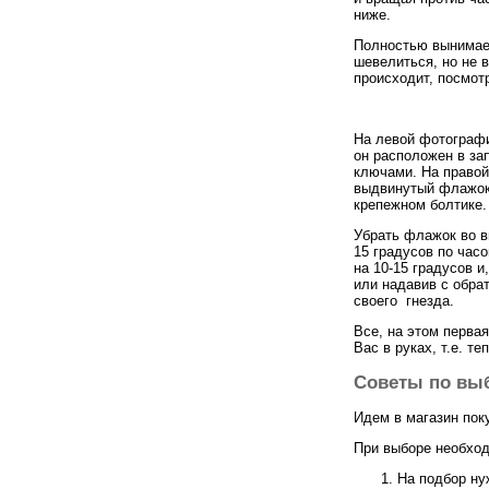
ниже.
Полностью вынимаем
шевелиться, но не в
происходит, посмот
На левой фотографи
он расположен в за
ключами. На правой
выдвинутый флажок 
крепежном болтике.
Убрать флажок во в
15 градусов по час
на 10-15 градусов и
или надавив с обра
своего гнезда.
Все, на этом перва
Вас в руках, т.е. т
Советы по выб
Идем в магазин пок
При выборе необход
На подбор нуж