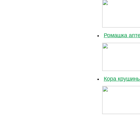
Ромашка апте
Кора крушины