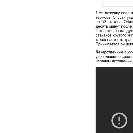
1 ст. ложечку споры
термосе. Спустя ук
по 1/3 стакана. Обя
десять минут после
Готовится он след
стаканов крутого ки
также настоять трав
Принимается он ис
Лекарственные сбор
укрепляющее средст
нервном истощении, 