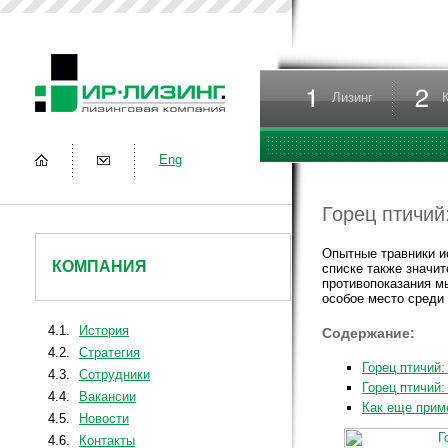
Лизинг
Eng
Горец птичий
Опытные травники и
КОМПАНИЯ
списке также значи
противопоказания мы
особое место среди
4.1.
История
Содержание:
4.2.
Стратегия
Горец птичий:
4.3.
Сотрудники
Горец птичий:
4.4.
Вакансии
Как еще прим
4.5.
Новости
4.6.
Контакты