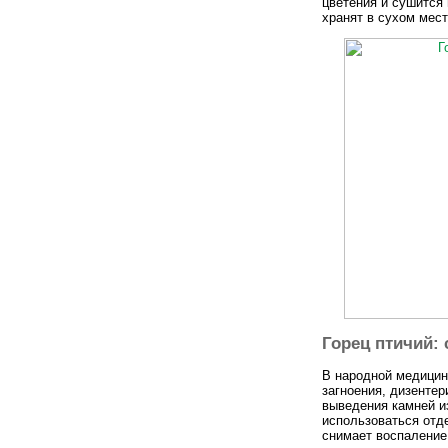
цветения и сушится
хранят в сухом мест
Горец птичий: 
В народной медицин
загноения, дизентер
выведения камней из
использоваться отде
снимает воспаление