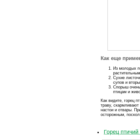
Как еще приме
Из молодых п
растительным
Сухие листоч
супов и втор
Спорыш очень
птицам и жив
Как видите, горец п
траву, скармливают
настои и отвары. Пр
осторожным, посколь
Горец птичий