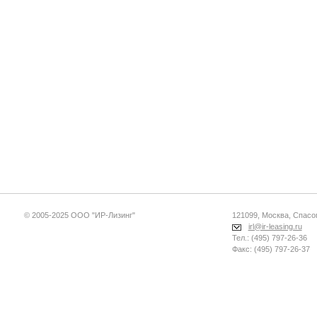
© 2005-2025 ООО "ИР-Лизинг"
121099, Москва, Спасопе
irl@ir-leasing.ru
Тел.: (495) 797-26-36
Факс: (495) 797-26-37