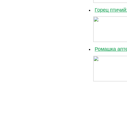
Горец птичий
Ромашка апте