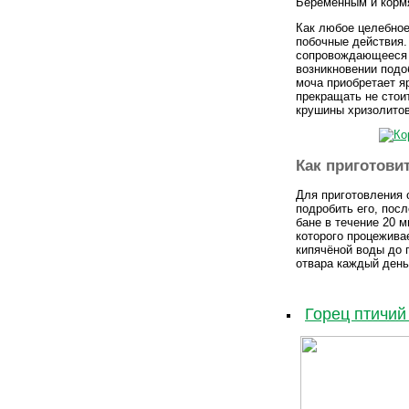
Беременным и корм
Как любое целебное
побочные действия.
сопровождающееся з
возникновении подо
моча приобретает я
прекращать не стои
крушины хризолитов
Как приготови
Для приготовления 
подробить его, пос
бане в течение 20 м
которого процежива
кипячёной воды до 
отвара каждый день
Горец птичий