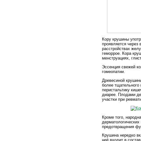
Кору крушины употр
проявляется через 
расстройствах желуд
геморрое. Кора кру
менструациях, глис
Эссенция свежей ко
гомеопатии.
Древесиной крушины
более тщательного
перистальтику кише
диарее. Плодами де
участки при ревмат
Кроме того, народн
дерматологических 
предотвращения фур
Крушина нередко вк
неё входит в соста