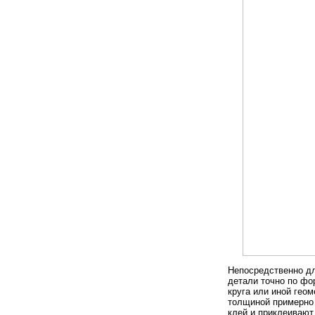
Непосредственно дл
детали точно по фо
круга или иной гео
толщиной примерно 
клей и приклеивают