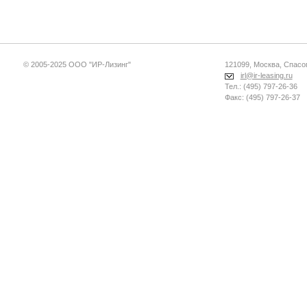
© 2005-2025 ООО "ИР-Лизинг"
121099, Москва, Спасопе
irl@ir-leasing.ru
Тел.: (495) 797-26-36
Факс: (495) 797-26-37