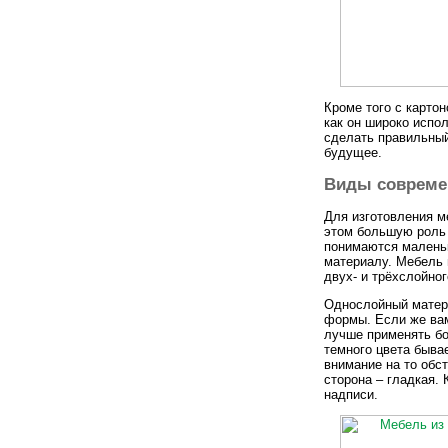
Кроме того с карто
как он широко испо
сделать правильный
будущее.
Виды совреме
Для изготовления м
этом большую роль 
понимаются малень
материалу. Мебель 
двух- и трёхслойног
Однослойный матери
формы. Если же вам
лучше применять бо
темного цвета быва
внимание на то обс
сторона – гладкая.
надписи.