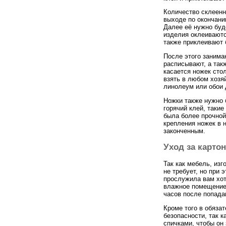
Количество склеенн
выходе по окончани
Далее её нужно буд
изделия оклеиваютс
также приклеивают 
После этого занима
расписывают, а так
касается ножек сто
взять в любом хозя
линолеум или обои 
Ножки также нужно 
горячий клей, таки
была более прочной
крепления ножек в 
законченным.
Уход за карто
Так как мебель, изг
не требует, но при
прослужила вам хотя
влажное помещение 
часов после попада
Кроме того в обяза
безопасности, так к
спичками, чтобы он 