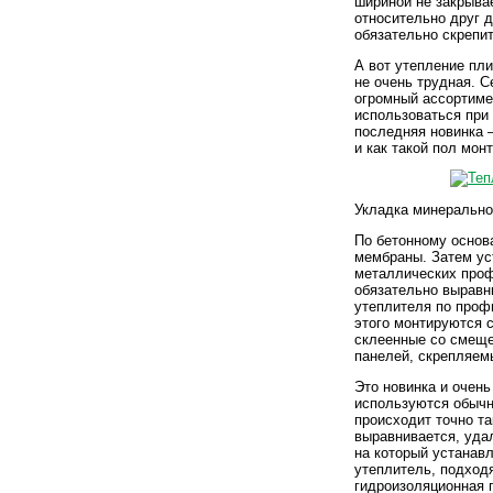
шириной не закрыва
относительно друг 
обязательно скрепи
А вот утепление пл
не очень трудная. 
огромный ассортимен
использоваться при
последняя новинка —
и как такой пол мон
Укладка минерально
По бетонному основ
мембраны. Затем ус
металлических проф
обязательно выравн
утеплителя по проф
этого монтируются 
склеенные со смеще
панелей, скрепляем
Это новинка и очень
используются обычн
происходит точно та
выравнивается, уда
на который устана
утеплитель, подходя
гидроизоляционная 