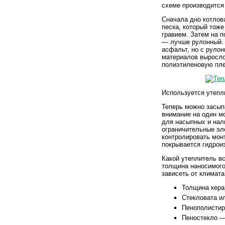
схеме производится
Сначала дно котлов
песка, который тож
гравием. Затем на 
— лучше рулонный. 
асфальт, но с руло
материалов выросло 
полиэтиленовую пле
Используется утепл
Теперь можно засып
внимание на один м
для насыпных и нал
ограничительные эл
контролировать мон
покрывается гидрои
Какой утеплитель вс
толщина наносимого 
зависеть от климата
Толщина кера
Стекловата и
Пенополистир
Пеностекло —