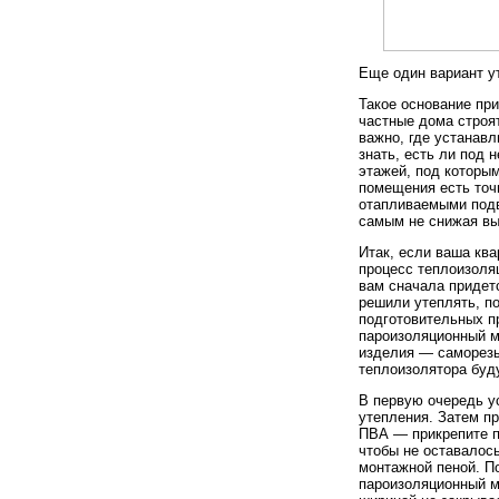
Еще один вариант у
Такое основание при
частные дома строят
важно, где устанавл
знать, есть ли под
этажей, под которым
помещения есть точн
отапливаемыми подв
самым не снижая вы
Итак, если ваша ква
процесс теплоизоляц
вам сначала придетс
решили утеплять, по
подготовительных пр
пароизоляционный м
изделия — саморезы
теплоизолятора буд
В первую очередь у
утепления. Затем п
ПВА — прикрепите п
чтобы не оставалось
монтажной пеной. П
пароизоляционный м