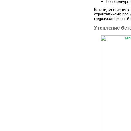
Пенополиурет
Кстати, многие из э
строительному проце
гидроизоляционный м
Утепление бет