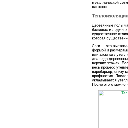
металлической сетки
сложного.
Теплоизоляция
Деревянные полы ча
балконах и лоджиях 
существенное отличи
которая существенн
Лаги — это выставл
формой и размерами
или засыпать утепли
два вида деревянн
верхних этажах. Ес
весь процесс утепле
паробарьер, снизу 
профнастил. После 
укладывается утепл
После этого можно 