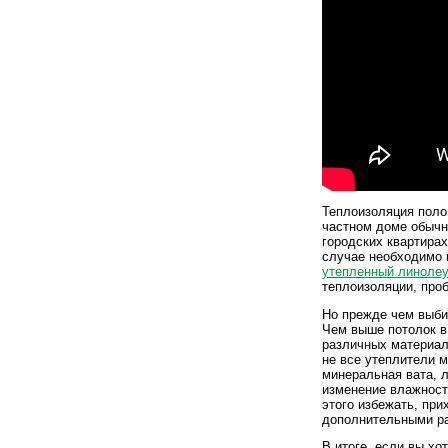
Теплоизоляция поло
частном доме обычно
городских квартирах
случае необходимо 
утепленный линоле
теплоизоляции, проб
Но прежде чем выби
Чем выше потолок в
различных материал
не все утеплители м
минеральная вата, 
изменение влажности
этого избежать, при
дополнительными р
В итоге, если вы хо