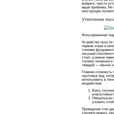
выбрать, просто ус
ваши проблемы. Но 
конструкции половог
Утепление пола
Фольгированная по
Устройство пола по 
первом этаже в неп
стенами фундамента
несущей способност
стоит, а можно пере
глубину почвенного 
твердой — обычно эт
Главная сложность 
грунтовых вод, кото
использовать в тех
воздействие:
Взять теплои
влагостойкос
Обязательно 
уложить слой
Проведение этих дву
соответствовать св