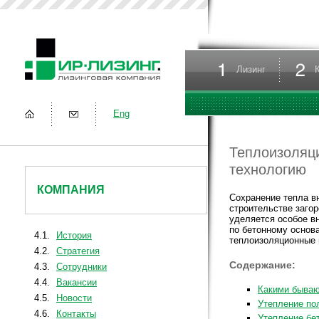
Лизинг
Eng
Теплоизоляц
технологию
КОМПАНИЯ
Сохранение тепла в
строительстве загор
уделяется особое вн
по бетонному основ
4.1.
История
теплоизоляционные 
4.2.
Стратегия
Содержание:
4.3.
Сотрудники
4.4.
Вакансии
Какими бываю
4.5.
Новости
Утепление пол
4.6.
Контакты
Утепление бе