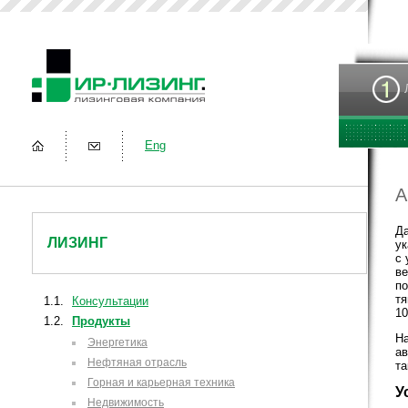
Eng
А
Д
ЛИЗИНГ
ук
с 
в
п
тя
1.1.
Консультации
10
1.2.
Продукты
Н
Энергетика
ав
Нефтяная отрасль
та
Горная и карьерная техника
У
Недвижимость