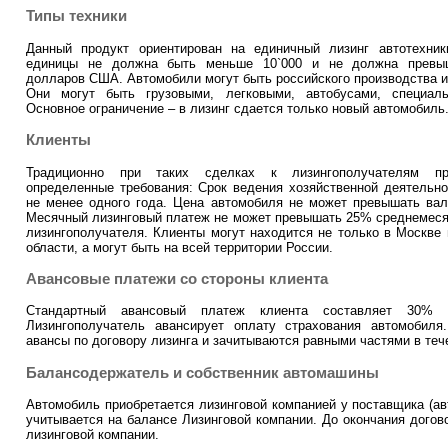
Типы техники
Данный продукт ориентирован на единичный лизинг автотехник
единицы не должна быть меньше 10`000 и не должна превыш
долларов США. Автомобили могут быть российского производства 
Они могут быть грузовыми, легковыми, автобусами, специал
Основное ограничение – в лизинг сдается только новый автомобиль
Клиенты
Традиционно при таких сделках к лизингополучателям пр
определенные требования: Срок ведения хозяйственной деятельно
не менее одного года. Цена автомобиля не может превышать вал
Месячный лизинговый платеж не может превышать 25% среднемеся
лизингополучателя. Клиенты могут находится не только в Москве
области, а могут быть на всей территории России.
Авансовые платежи со стороны клиента
Стандартный авансовый платеж клиента составляет 30% о
Лизингополучатель авансирует оплату страхования автомобил
авансы по договору лизинга и зачитываются равными частями в тече
Балансодержатель и собственник автомашины
Автомобиль приобретается лизинговой компанией у поставщика (ав
учитывается на балансе Лизинговой компании. До окончания догово
лизинговой компании.