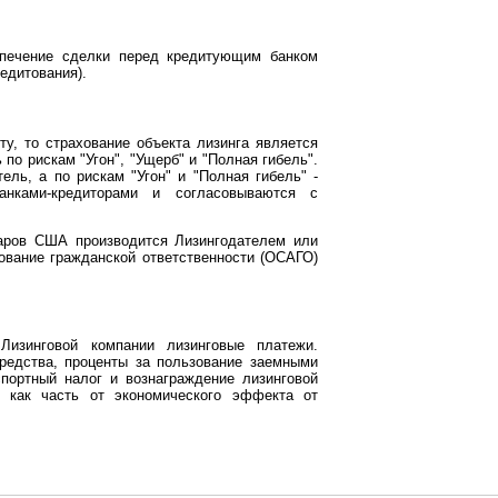
спечение сделки перед кредитующим банком
едитования).
у, то страхование объекта лизинга является
по рискам "Угон", "Ущерб" и "Полная гибель".
ель, а по рискам "Угон" и "Полная гибель" -
анками-кредиторами и согласовываются с
ларов США производится Лизингодателем или
ование гражданской ответственности (ОСАГО)
Лизинговой компании лизинговые платежи.
редства, проценты за пользование заемными
портный налог и вознаграждение лизинговой
я как часть от экономического эффекта от