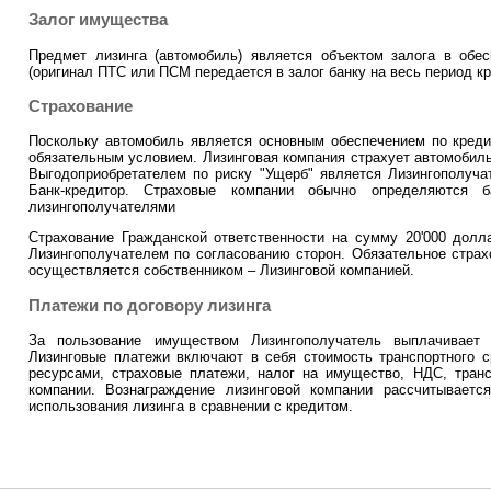
Залог имущества
Предмет лизинга (автомобиль) является объектом залога в обе
(оригинал ПТС или ПСМ передается в залог банку на весь период кр
Страхование
Поскольку автомобиль является основным обеспечением по кредит
обязательным условием. Лизинговая компания страхует автомобиль 
Выгодоприобретателем по риску "Ущерб" является Лизингополучат
Банк-кредитор. Страховые компании обычно определяются б
лизингополучателями
Страхование Гражданской ответственности на сумму 20'000 дол
Лизингополучателем по согласованию сторон. Обязательное страх
осуществляется собственником – Лизинговой компанией.
Платежи по договору лизинга
За пользование имуществом Лизингополучатель выплачивает 
Лизинговые платежи включают в себя стоимость транспортного с
ресурсами, страховые платежи, налог на имущество, НДС, транс
компании. Вознаграждение лизинговой компании рассчитываетс
использования лизинга в сравнении с кредитом.