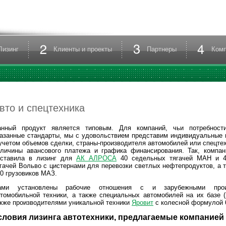
Лизинг
Клиенты и проекты
Партнеры
Ком
вто и спецтехника
анный продукт является типовым. Для компаний, чьи потребност
азанные стандарты, мы с удовольствием представим индивидуальные 
учетом объемов сделки, страны-производителя автомобилей или спецтех
еличины авансового платежа и графика финансирования. Так, компан
оставила в лизинг для
АК АЛРОСА
40 седельных тягачей МАН и 4
гачей Вольво с цистернами для перевозки светлых нефтепродуктов, а 
0 грузовиков МАЗ.
ами установлены рабочие отношения с и зарубежными прои
томобильной техники, а также специальных автомобилей на их базе (
кже производителями уникальной техники
Яровит
с колесной формулой 6
словия лизинга автотехники, предлагаемые компание