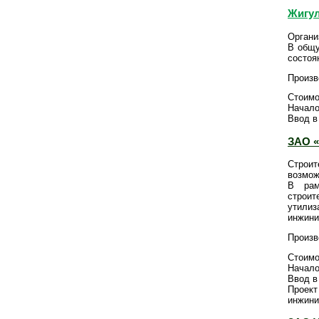
Жигул
Органи
В общу
состоя
Произ
Стоимо
Начало
Ввод в
ЗАО «
Строит
возмож
В рам
строи
утилиз
инжини
Произв
Стоимо
Начало
Ввод в
Проект
инжини