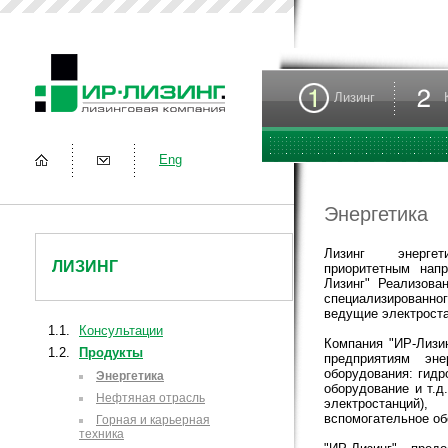
Лизинг
Eng
Энергетика
Лизинг энергет
ЛИЗИНГ
приоритетным напр
Лизинг"
Реализова
специализированн
ведущие электроста
1.1.
Консультации
Компания "ИР-Лизи
1.2.
Продукты
предприятиям эне
оборудования: гидр
Энергетика
оборудование и т.д
Нефтяная отрасль
электростанций)
вспомогательное об
Горная и карьерная
техника