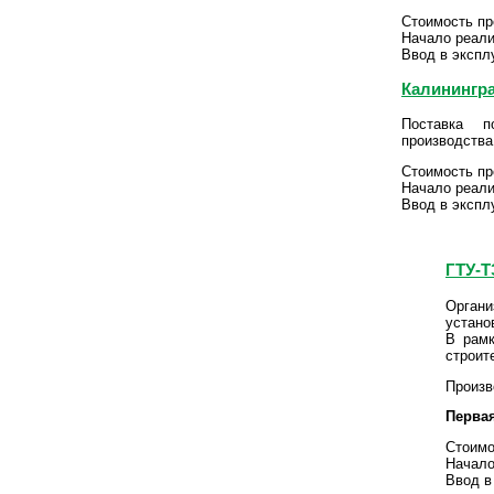
Стоимость пр
Начало реализ
Ввод в эксплу
Калинингра
Поставка п
производства
Стоимость пр
Начало реали
Ввод в экспл
ГТУ-Т
Органи
устано
В рамк
строит
Произв
Первая
Стоимо
Начало
Ввод в