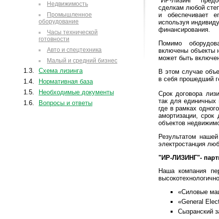
"ИР-Лизинг" пред
Недвижимость
сделкам любой степ
Промышленное
и обеспечивает е
оборудование
используя индивид
финансирования.
Часы технической
готовности
Помимо оборудов
Авто и спецтехника
включены объекты н
может быть включен
Малый и средний бизнес
1.3.
Схема лизинга
В этом случае объ
в себя прошедший г
1.4.
Нормативная база
1.5.
Необходимые документы
Срок договора лизи
так для единичных 
1.6.
Вопросы и ответы
где в рамках одног
амортизации, срок 
объектов недвижимо
Результатом нашей
электростанция люб
"ИР-ЛИЗИНГ"- парт
Наша компания пер
высокотехнологично
«Силовые маш
«General Elec
Сызранский 