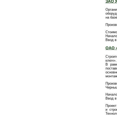
ЗАО У
Органи
оборуд
на баз
Произв
Стоимо
Начало
Ввод в
ОАО «
Строи
ключ».
В рамк
постав
основн
монтаж
Произв
Черныш
Начало
Ввод в
Проект
и стро
Технол