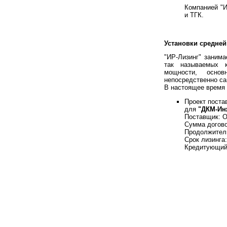
Компанией "
и ТГК.
Установки средне
"ИР-Лизинг" заним
так называемых к
мощности, основ
непосредственно са
В настоящее время 
Проект поста
для
"ДКМ-Ин
Поставщик: О
Сумма догово
Продолжитель
Срок лизинга:
Кредитующий 