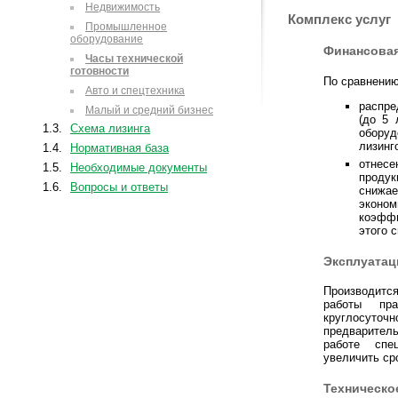
Недвижимость
Комплекс услуг
Промышленное
оборудование
Финансовая
Часы технической
готовности
По сравнению
Авто и спецтехника
распре
Малый и средний бизнес
(до 5 
1.3.
Схема лизинга
обору
лизинг
1.4.
Нормативная база
отнесе
1.5.
Необходимые документы
продук
1.6.
Вопросы и ответы
снижа
эконом
коэффи
этого 
Эксплуатац
Производит
работы пра
круглосуточ
предварител
работе спе
увеличить ср
Техническо