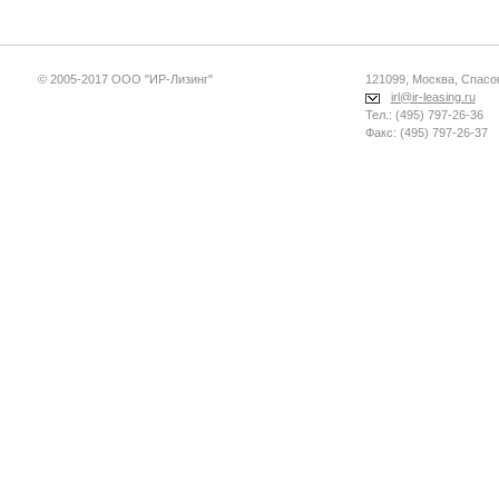
© 2005-2017 ООО "ИР-Лизинг"
121099, Москва, Спасопе
irl@ir-leasing.ru
Тел.: (495) 797-26-36
Факс: (495) 797-26-37