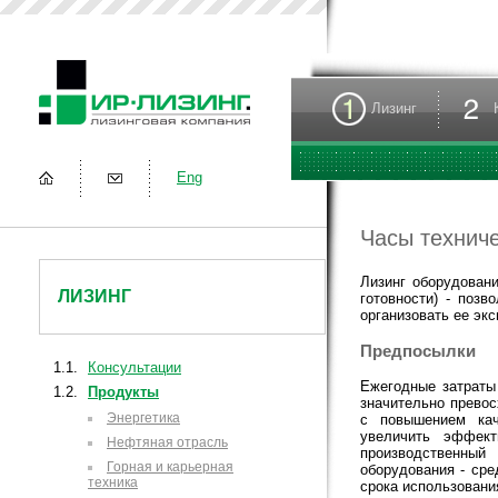
Лизинг
Eng
Часы техниче
Лизинг оборудован
ЛИЗИНГ
готовности) - позв
организовать ее эк
Предпосылки
1.1.
Консультации
Ежегодные затраты
1.2.
Продукты
значительно превос
Энергетика
с повышением кач
увеличить эффект
Нефтяная отрасль
производственный
Горная и карьерная
оборудования - сре
техника
срока использовани