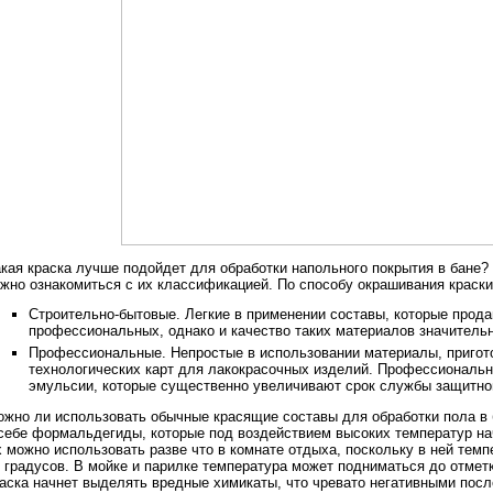
кая краска лучше подойдет для обработки напольного покрытия в бане?
жно ознакомиться с их классификацией. По способу окрашивания краски
Строительно-бытовые. Легкие в применении составы, которые прода
профессиональных, однако и качество таких материалов значитель
Профессиональные. Непростые в использовании материалы, пригот
технологических карт для лакокрасочных изделий. Профессиональн
эмульсии, которые существенно увеличивают срок службы защитно
жно ли использовать обычные красящие составы для обработки пола в
себе формальдегиды, которые под воздействием высоких температур н
 можно использовать разве что в комнате отдыха, поскольку в ней тем
 градусов. В мойке и парилке температура может подниматься до отметк
аска начнет выделять вредные химикаты, что чревато негативными пос