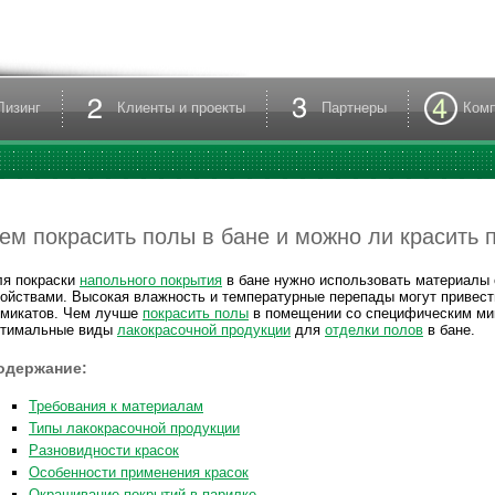
Лизинг
Клиенты и проекты
Партнеры
Ком
ем покрасить полы в бане и можно ли красить 
ля покраски
напольного покрытия
в бане нужно использовать материалы
ойствами. Высокая влажность и температурные перепады могут привест
имикатов. Чем лучше
покрасить полы
в помещении со специфическим ми
птимальные виды
лакокрасочной продукции
для
отделки полов
в бане.
одержание:
Требования к материалам
Типы лакокрасочной продукции
Разновидности красок
Особенности применения красок
Окрашивание покрытий в парилке