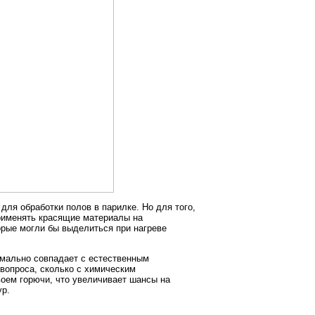
ля обработки полов в парилке. Но для того,
применять красящие материалы на
орые могли бы выделиться при нагреве
симально совпадает с естественным
 вопроса, сколько с химическим
оем горючи, что увеличивает шансы на
ур.