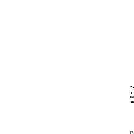
Сп
чт
во
во
В