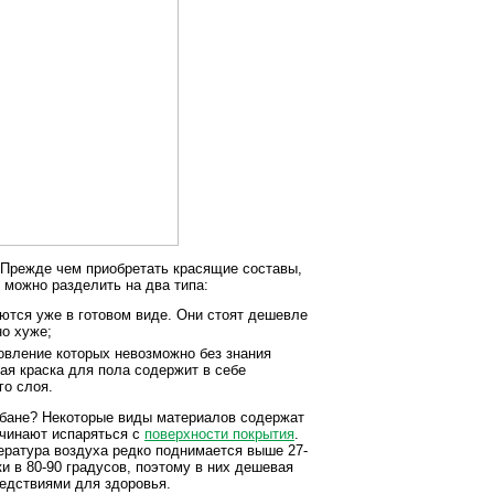
 Прежде чем приобретать красящие составы,
 можно разделить на два типа:
ются уже в готовом виде. Они стоят дешевле
но хуже;
овление которых невозможно без знания
ая краска для пола содержит в себе
го слоя.
 бане? Некоторые виды материалов содержат
ачинают испаряться с
поверхности покрытия
.
пература воздуха редко поднимается выше 27-
и в 80-90 градусов, поэтому в них дешевая
ледствиями для здоровья.