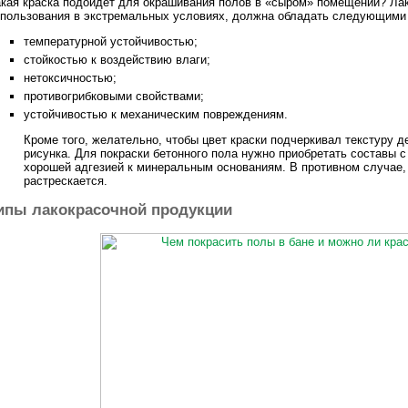
кая краска подойдет для окрашивания полов в «сыром» помещении? Лак
пользования в экстремальных условиях, должна обладать следующими
температурной устойчивостью;
стойкостью к воздействию влаги;
нетоксичностью;
противогрибковыми свойствами;
устойчивостью к механическим повреждениям.
Кроме того, желательно, чтобы цвет краски подчеркивал текстуру д
рисунка. Для покраски бетонного пола нужно приобретать составы
хорошей адгезией к минеральным основаниям. В противном случае,
растрескается.
ипы лакокрасочной продукции