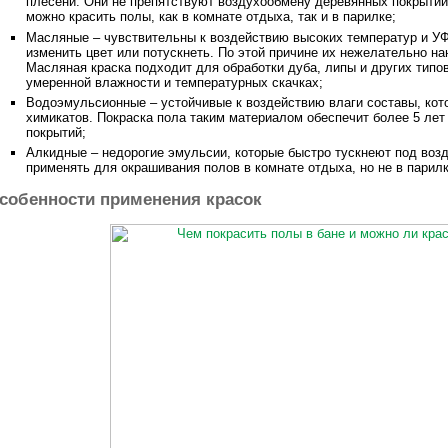
плесени. Они не препятствуют воздухообмену деревянных покрыти
можно красить полы, как в комнате отдыха, так и в парилке;
Масляные – чувствительны к воздействию высоких температур и УФ
изменить цвет или потускнеть. По этой причине их нежелательно на
Масляная краска подходит для обработки дуба, липы и других типо
умеренной влажности и температурных скачках;
Водоэмульсионные – устойчивые к воздействию влаги составы, кот
химикатов. Покраска пола таким материалом обеспечит более 5 ле
покрытий;
Алкидные – недорогие эмульсии, которые быстро тускнеют под воз
применять для окрашивания полов в комнате отдыха, но не в парил
собенности применения красок