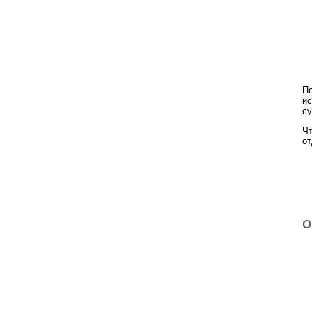
По
ис
су
Чт
о
О