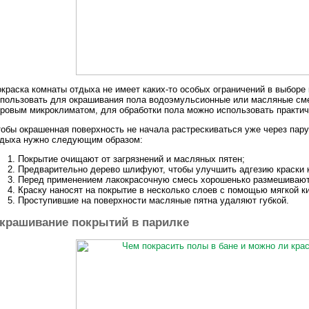
краска комнаты отдыха не имеет каких-то особых ограничений в выборе
пользовать для окрашивания пола водоэмульсионные или масляные сме
ровым микроклиматом, для обработки пола можно использовать практи
обы окрашенная поверхность не начала растрескиваться уже через пару
тдыха нужно следующим образом:
Покрытие очищают от загрязнений и масляных пятен;
Предварительно дерево шлифуют, чтобы улучшить адгезию краски к
Перед применением лакокрасочную смесь хорошенько размешивают
Краску наносят на покрытие в несколько слоев с помощью мягкой ки
Проступившие на поверхности масляные пятна удаляют губкой.
крашивание покрытий в парилке