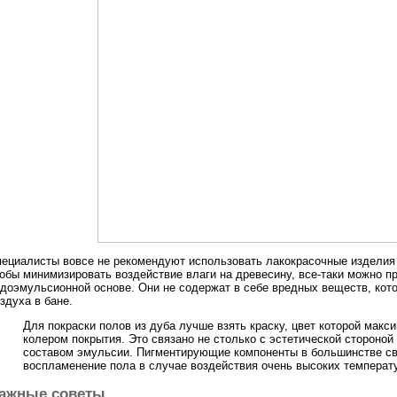
ециалисты вовсе не рекомендуют использовать лакокрасочные изделия д
обы минимизировать воздействие влаги на древесину, все-таки можно 
доэмульсионной основе. Они не содержат в себе вредных веществ, кот
здуха в бане.
Для покраски полов из дуба лучше взять краску, цвет которой мак
колером покрытия. Это связано не столько с эстетической стороной
составом эмульсии. Пигментирующие компоненты в большинстве св
воспламенение пола в случае воздействия очень высоких температ
ажные советы