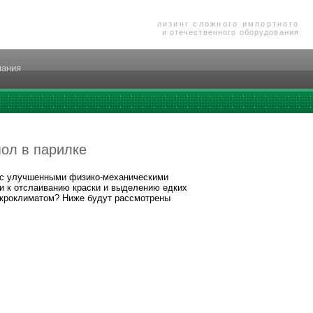
лизинг сложного импортного
и отечественного оборудования
пания
пол в парилке
 с улучшенными физико-механическими
и к отслаиванию краски и выделению едких
кроклиматом? Ниже будут рассмотрены